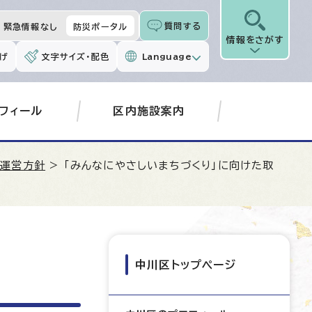
質問する
緊急情報なし
防災ポータル
情報をさがす
げ
文字サイズ・配色
Language
フィール
区内施設案内
政運営方針
> 「みんなにやさしいまちづくり」に向けた取
中川区トップページ