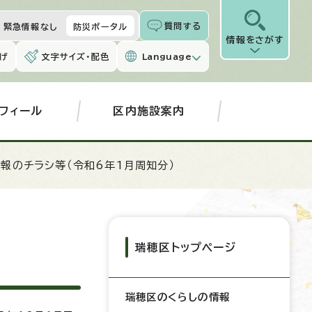
質問する
緊急情報なし
防災ポータル
情報をさがす
げ
文字サイズ・配色
Language
フィール
区内施設案内
情報のチラシ等（令和6年1月周知分）
瑞穂区トップページ
瑞穂区のくらしの情報