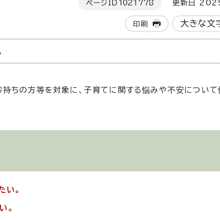
ページID
1021778
更新日 202
大きな文
印刷
。
お持ちの方等を対象に、子育てに関する悩みや不安について
たい。
い。