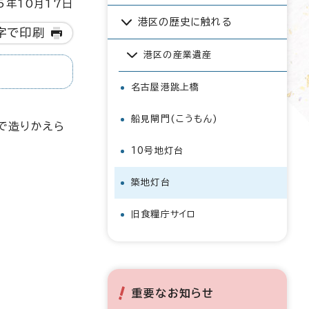
5年10月17日
港区の歴史に触れる
字で印刷
港区の産業遺産
名古屋港跳上橋
船見閘門(こうもん)
造で造りかえら
10号地灯台
築地灯台
旧食糧庁サイロ
重要なお知らせ