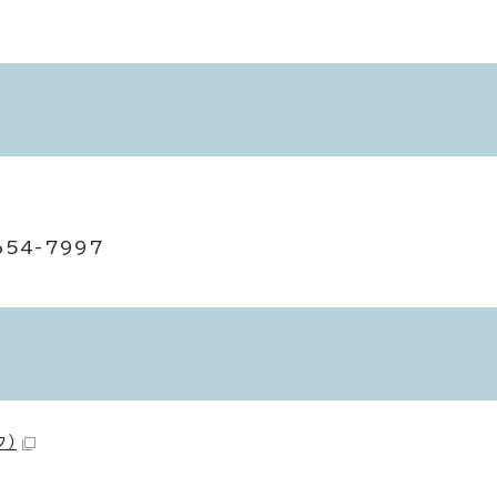
654-7997
ク）