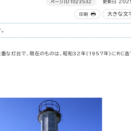
ページID
1023532
更新日 202
大きな文
印刷
。
貴重な灯台で、現在のものは、昭和32年(1957年)にRC