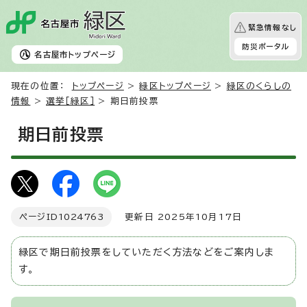
緊急情報なし
防災ポータル
名古屋市
トップページ
現在の位置：
トップページ
>
緑区トップページ
>
緑区のくらしの
情報
>
選挙［緑区］
> 期日前投票
期日前投票
ページID
1024763
更新日 2025年10月17日
緑区で期日前投票をしていただく方法などをご案内しま
す。