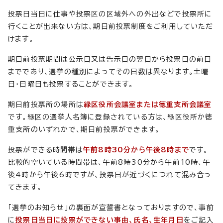
投票日当日に仕事や投票区の区域外への外出などで投票所に
行くことが出来ない方は、期日前投票制度をご利用していただ
けます。
期日前投票期間は公示日又は告示日の翌日から投票日の前日
までであり、選挙の種別によってその日数は異なります。土曜
日・日曜日も投票することができます。
期日前投票所の場所は
緑区役所会議室または徳重支所会議室
です。緑区の選挙人名簿に登録されている方は、緑区役所か徳
重支所のいずれかで、期日前投票ができます。
投票ができる時間帯は
午前8時30分から午後8時まで
です。
比較的空いている時間帯は、午前8時30分から午前10時、午
後4時から午後6時ですが、投票日が近づくにつれて混み合っ
てきます。
「選挙のお知らせ」の裏面が宣誓書となっておりますので、事前
に
投票日当日に投票ができない事由、氏名、生年月日
をご記入