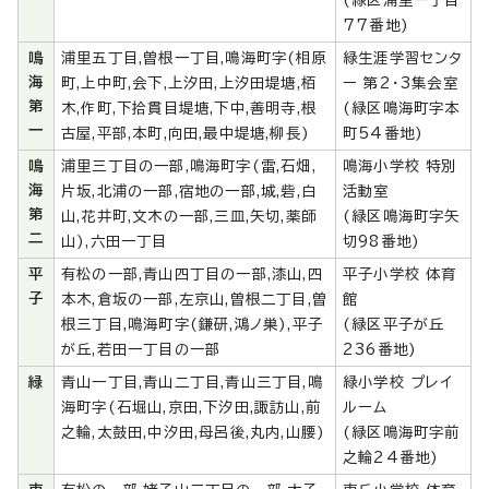
(緑区浦里一丁目
77番地)
鳴
浦里五丁目,曽根一丁目,鳴海町字(相原
緑生涯学習センタ
海
町,上中町,会下,上汐田,上汐田堤塘,栢
ー 第2・3集会室
第
木,作町,下拾貫目堤塘,下中,善明寺,根
(緑区鳴海町字本
一
古屋,平部,本町,向田,最中堤塘,柳長)
町54番地)
鳴
浦里三丁目の一部,鳴海町字(雷,石畑,
鳴海小学校 特別
海
片坂,北浦の一部,宿地の一部,城,砦,白
活動室
第
山,花井町,文木の一部,三皿,矢切,薬師
(緑区鳴海町字矢
二
山),六田一丁目
切98番地)
平
有松の一部,青山四丁目の一部,漆山,四
平子小学校 体育
子
本木,倉坂の一部,左京山,曽根二丁目,曽
館
根三丁目,鳴海町字(鎌研,鴻ノ巣),平子
(緑区平子が丘
が丘,若田一丁目の一部
236番地)
緑
青山一丁目,青山二丁目,青山三丁目,鳴
緑小学校 プレイ
海町字(石堀山,京田,下汐田,諏訪山,前
ルーム
之輪,太鼓田,中汐田,母呂後,丸内,山腰)
(緑区鳴海町字前
之輪24番地)