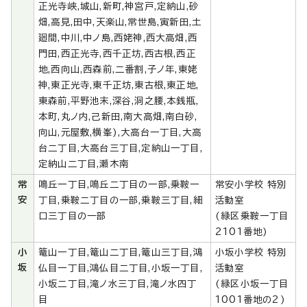
正光寺峡,城山,新町,神宮戸,定納山,砂
畑,高見,田中,天楽山,常世島,寅新田,土
廻間,中川,中ノ島,西姥神,西大高畑,西
門田,西正光寺,西千正坊,西古根,西正
地,西向山,西森前,二番割,子ノ年,東姥
神,東正光寺,東千正坊,東古根,東正地,
東森前,平野池末,深谷,洞之腰,本銭瓶,
本町,丸ノ内,己新田,南大高畑,南白砂,
向山,元屋敷,横峯),大高台一丁目,大高
台二丁目,大高台三丁目,定納山一丁目,
定納山二丁目,瀬木南
常
鳴丘一丁目,鳴丘二丁目の一部,乗鞍一
常安小学校 特別
安
丁目,乗鞍二丁目の一部,乗鞍三丁目,細
活動室
口三丁目の一部
(緑区乗鞍一丁目
2101番地)
小
篭山一丁目,篭山二丁目,篭山三丁目,鴻
小坂小学校 特別
坂
仏目一丁目,鴻仏目二丁目,小坂一丁目,
活動室
小坂二丁目,滝ノ水三丁目,滝ノ水四丁
(緑区小坂一丁目
目
1001番地の2)