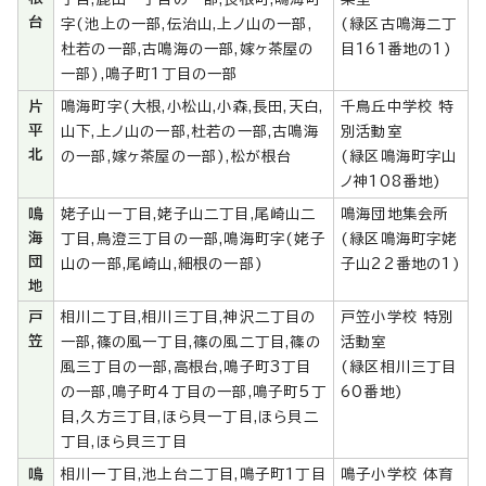
台
字(池上の一部,伝治山,上ノ山の一部,
(緑区古鳴海二丁
杜若の一部,古鳴海の一部,嫁ヶ茶屋の
目161番地の1)
一部),鳴子町1丁目の一部
片
鳴海町字(大根,小松山,小森,長田,天白,
千鳥丘中学校 特
平
山下,上ノ山の一部,杜若の一部,古鳴海
別活動室
北
の一部,嫁ヶ茶屋の一部),松が根台
(緑区鳴海町字山
ノ神108番地)
鳴
姥子山一丁目,姥子山二丁目,尾崎山二
鳴海団地集会所
海
丁目,鳥澄三丁目の一部,鳴海町字(姥子
(緑区鳴海町字姥
団
山の一部,尾崎山,細根の一部)
子山22番地の1)
地
戸
相川二丁目,相川三丁目,神沢二丁目の
戸笠小学校 特別
笠
一部,篠の風一丁目,篠の風二丁目,篠の
活動室
風三丁目の一部,高根台,鳴子町3丁目
(緑区相川三丁目
の一部,鳴子町4丁目の一部,鳴子町5丁
60番地)
目,久方三丁目,ほら貝一丁目,ほら貝二
丁目,ほら貝三丁目
鳴
相川一丁目,池上台二丁目,鳴子町1丁目
鳴子小学校 体育