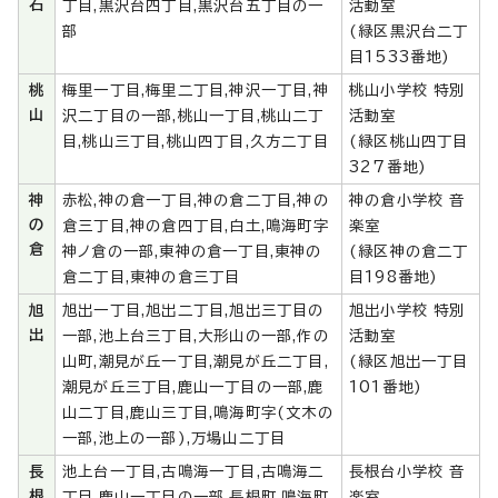
石
丁目,黒沢台四丁目,黒沢台五丁目の一
活動室
部
(緑区黒沢台二丁
目1533番地)
桃
梅里一丁目,梅里二丁目,神沢一丁目,神
桃山小学校 特別
山
沢二丁目の一部,桃山一丁目,桃山二丁
活動室
目,桃山三丁目,桃山四丁目,久方二丁目
(緑区桃山四丁目
327番地)
神
赤松,神の倉一丁目,神の倉二丁目,神の
神の倉小学校 音
の
倉三丁目,神の倉四丁目,白土,鳴海町字
楽室
倉
神ノ倉の一部,東神の倉一丁目,東神の
(緑区神の倉二丁
倉二丁目,東神の倉三丁目
目198番地)
旭
旭出一丁目,旭出二丁目,旭出三丁目の
旭出小学校 特別
出
一部,池上台三丁目,大形山の一部,作の
活動室
山町,潮見が丘一丁目,潮見が丘二丁目,
(緑区旭出一丁目
潮見が丘三丁目,鹿山一丁目の一部,鹿
101番地)
山二丁目,鹿山三丁目,鳴海町字(文木の
一部,池上の一部),万場山二丁目
長
池上台一丁目,古鳴海一丁目,古鳴海二
長根台小学校 音
根
丁目,鹿山一丁目の一部,長根町,鳴海町
楽室