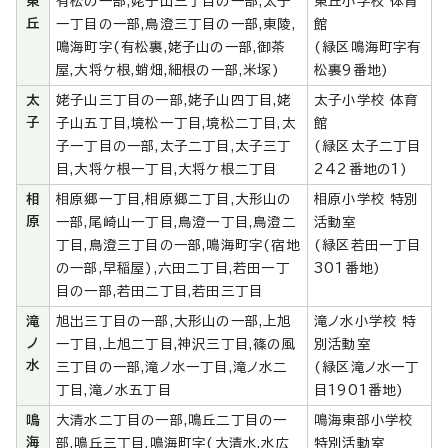
東
有松の一部,姥子山三丁目の一部,太子
東丘小学校 体育
丘
一丁目の一部,鳥澄三丁目の一部,東陵,
館
鳴海町字(有松裏,姥子山の一部,御茶
(緑区鳴海町字有
屋,大将ケ根,蛸畑,細根の一部,米塚)
松裏9番地)
太
姥子山三丁目の一部,姥子山四丁目,姥
太子小学校 体育
子
子山五丁目,境松一丁目,境松二丁目,太
館
子一丁目の一部,太子二丁目,太子三丁
(緑区太子二丁目
目,大将ケ根一丁目,大将ケ根二丁目
242番地の1)
相
相原郷一丁目,相原郷二丁目,大形山の
相原小学校 特別
原
一部,尾崎山一丁目,鳥澄一丁目,鳥澄二
活動室
丁目,鳥澄三丁目の一部,鳴海町字(宿地
(緑区若田一丁目
の一部,早稲屋),六田二丁目,若田一丁
301番地)
目の一部,若田二丁目,若田三丁目
滝
旭出三丁目の一部,大形山の一部,上旭
滝ノ水小学校 特
ノ
一丁目,上旭二丁目,神沢三丁目,篠の風
別活動室
水
三丁目の一部,滝ノ水一丁目,滝ノ水二
(緑区滝ノ水一丁
丁目,滝ノ水五丁目
目1901番地)
鳴
大清水二丁目の一部,鳴丘二丁目の一
鳴海東部小学校
海
部,鳴丘三丁目,鳴海町字(大清水,水広
特別活動室