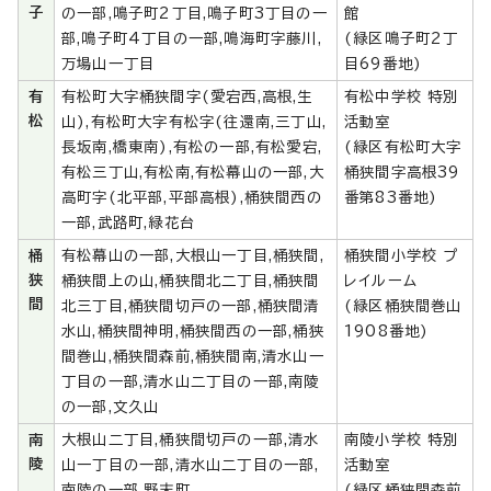
子
の一部,鳴子町2丁目,鳴子町3丁目の一
館
部,鳴子町4丁目の一部,鳴海町字藤川,
(緑区鳴子町2丁
万場山一丁目
目69番地)
有
有松町大字桶狭間字(愛宕西,高根,生
有松中学校 特別
松
山),有松町大字有松字(往還南,三丁山,
活動室
長坂南,橋東南),有松の一部,有松愛宕,
(緑区有松町大字
有松三丁山,有松南,有松幕山の一部,大
桶狭間字高根39
高町字(北平部,平部高根),桶狭間西の
番第83番地)
一部,武路町,緑花台
桶
有松幕山の一部,大根山一丁目,桶狭間,
桶狭間小学校 プ
狭
桶狭間上の山,桶狭間北二丁目,桶狭間
レイルーム
間
北三丁目,桶狭間切戸の一部,桶狭間清
(緑区桶狭間巻山
水山,桶狭間神明,桶狭間西の一部,桶狭
1908番地)
間巻山,桶狭間森前,桶狭間南,清水山一
丁目の一部,清水山二丁目の一部,南陵
の一部,文久山
南
大根山二丁目,桶狭間切戸の一部,清水
南陵小学校 特別
陵
山一丁目の一部,清水山二丁目の一部,
活動室
南陵の一部,野末町
(緑区桶狭間森前