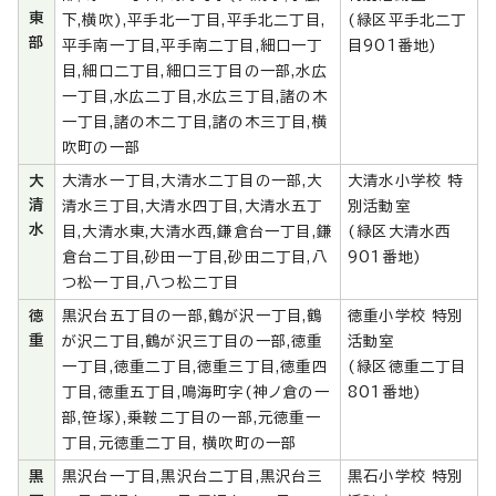
東
下,横吹),平手北一丁目,平手北二丁目,
(緑区平手北二丁
部
平手南一丁目,平手南二丁目,細口一丁
目901番地)
目,細口二丁目,細口三丁目の一部,水広
一丁目,水広二丁目,水広三丁目,諸の木
一丁目,諸の木二丁目,諸の木三丁目,横
吹町の一部
大
大清水一丁目,大清水二丁目の一部,大
大清水小学校 特
清
清水三丁目,大清水四丁目,大清水五丁
別活動室
水
目,大清水東,大清水西,鎌倉台一丁目,鎌
(緑区大清水西
倉台二丁目,砂田一丁目,砂田二丁目,八
901番地)
つ松一丁目,八つ松二丁目
徳
黒沢台五丁目の一部,鶴が沢一丁目,鶴
徳重小学校 特別
重
が沢二丁目,鶴が沢三丁目の一部,徳重
活動室
一丁目,徳重二丁目,徳重三丁目,徳重四
(緑区徳重二丁目
丁目,徳重五丁目,鳴海町字(神ノ倉の一
801番地)
部,笹塚),乗鞍二丁目の一部,元徳重一
丁目,元徳重二丁目, 横吹町の一部
黒
黒沢台一丁目,黒沢台二丁目,黒沢台三
黒石小学校 特別