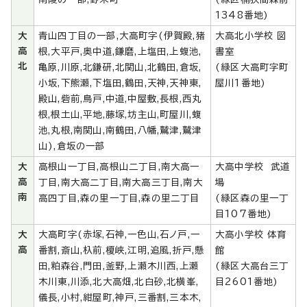
1348番地)
大
青山四丁目の一部,大高町字(伊賀殿,猪
大高北小学校 図
高
根,大平戸,奥中道,鎌磨,上塩田,上蝮池,
書室
北
亀原,川原,北鎌研,北関山,北鶴田,倉坂,
(緑区大高町字町
小坂,下熊瀬,下塩田,鶴田,天神,天神東,
屋川1番地)
殿山,砦前,鳥戸,中道,中屋敷,長根,西丸
根,根土山,平地,藤塚,坊主山,町屋川,蝮
池,丸根,南関山,南鶴田,八幡,鷲津,鷲津
山),倉坂の一部
大
高根山一丁目,高根山二丁目,南大高一
大高中学校 武道
高
丁目,南大高二丁目,南大高三丁目,南大
場
南
高四丁目,森の里一丁目,森の里二丁目
(緑区森の里一丁
目107番地)
大
大高町字(赤塚,石神,一色山,石ノ戸,一
大高小学校 体育
高
番割,斎山,杁前,榎峡,江明,追風,折戸,懸
館
田,粕森谷,門田,釜野,上瀬木川西,上瀬
(緑区大高台三丁
木川東,川添,北大高畑,北白砂,北横峯,
目2601番地)
儀長,小村,紺屋町,神戸,三番割,三本木,