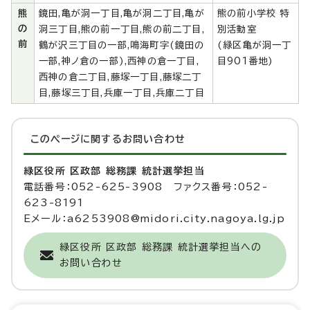
熊
鏡田,亀が洞一丁目,亀が洞二丁目,亀が
熊の前小学校 特
の
洞三丁目,熊の前一丁目,熊の前二丁目,
別活動室
前
鶴が沢三丁目の一部,鳴海町字(鏡田の
(緑区亀が洞一丁
一部,神ノ倉の一部),西神の倉一丁目,
目901番地)
西神の倉二丁目,藤塚一丁目,藤塚二丁
目,藤塚三丁目,兵庫一丁目,兵庫二丁目
このページに関する
お問い合わせ
緑区役所 区政部 総務課 統計選挙担当
電話番号：052-625-3908 ファクス番号：052-
623-8191
Eメール：a6253908@midori.city.nagoya.lg.jp
緑区役所 区政部 総務課 統計選挙担当への
お問い合わせ