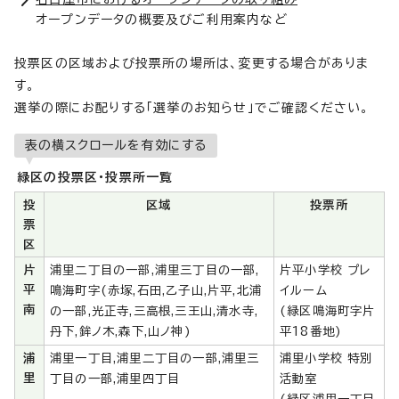
オープンデータの概要及びご利用案内など
投票区の区域および投票所の場所は、変更する場合がありま
す。
選挙の際にお配りする「選挙のお知らせ」でご確認ください。
表の横スクロールを有効にする
緑区の投票区・投票所一覧
投
区域
投票所
票
区
片
浦里二丁目の一部,浦里三丁目の一部,
片平小学校 プレ
平
鳴海町字(赤塚,石田,乙子山,片平,北浦
イルーム
南
の一部,光正寺,三高根,三王山,清水寺,
(緑区鳴海町字片
丹下,鉾ノ木,森下,山ノ神)
平18番地)
浦
浦里一丁目,浦里二丁目の一部,浦里三
浦里小学校 特別
里
丁目の一部,浦里四丁目
活動室