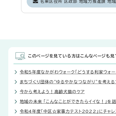
名東区役所 区政部 地域力推進課 地
このページを見ている方はこんなページも見
令和5年度なかがわウォーク「どうする利家ウォー
まちづくり団体の“ゆるやかなつながり”を考える
今から考えよう！高齢犬猫のケア
地域の未来 「こんなことができたらイイな！」を話
令和4年度「中区☆家事力テスト2022」にチャ