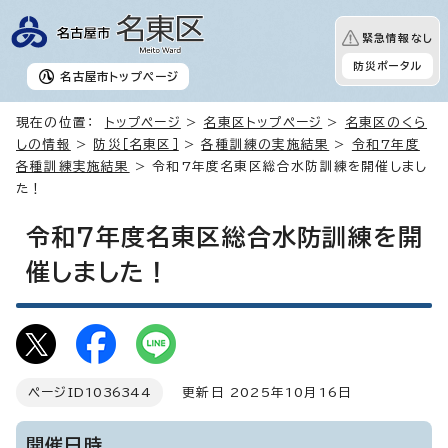
緊急情報なし
防災ポータル
名古屋市
トップページ
現在の位置：
トップページ
>
名東区トップページ
>
名東区のくら
しの情報
>
防災［名東区］
>
各種訓練の実施結果
>
令和7年度
各種訓練実施結果
> 令和7年度名東区総合水防訓練を開催しまし
た！
令和7年度名東区総合水防訓練を開
催しました！
ページID
1036344
更新日 2025年10月16日
開催日時