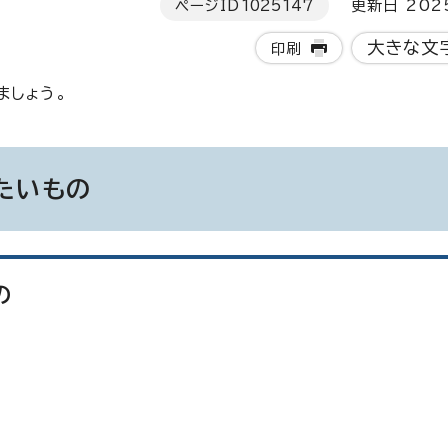
ページID
1025147
更新日 202
大きな文
印刷
ましょう。
たいもの
の