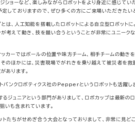
ージショーなど、楽しみながらロボットをより身近に感じてい
予定しておりますので、ぜひ多くの方にご来場いただきたい
プとは、人工知能を搭載したロボットによる自立型ロボットに
身が考えて動き、技を競い合うということが非常にユニーク
サッカーではボールの位置や味方チーム、相手チームの動きを
、そのほかには、災害現場でがれきを乗り越えて被災者を救
技があります。
トバンクロボティクス社のPepperというロボットも活躍し
するジュニアという部門がありまして、ロボカップは最新のロ
狙いも含まれています。
ットたちがせめぎ合う大会となっておりまして、非常に見ど