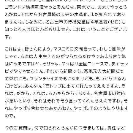
ゴランドは結構宣伝やっとるんだな、東京でも。あまりやっとら
んかね。それから名古屋城の天守の木造化、まだ知られており
ませんね。ちなみに、名古屋市の待機児童は4年連続(ゼロ)も
知っとる人はほとんどおりません、これは。いうことでございま
す。
これはよ、皆さんによう、マスコミに文句言って、わしも意味が
にゃで、あとは人生生きるのがつらなるだけやであまり言う気
はにゃあですけど、そりゃぁ、やっぱり全国ニュースで、まずテレ
ビでやりゃせんもん。それから新聞でも。某地元の大新聞だっ
て東京にも、フランチャイズでもにゃあけども、もっとらせるん
だけどよ、あんなん1面トップに出てくれたってええですよ、そ
れは。だから、それは、あんたらからすりゃあ、名古屋市の対応
が悪いという、それはそれでそう言ってくれたらええですわ。そ
れにやっぱり合わせなあかんねん、やっぱ。そのようにやります
ので。
今のご質問は、何で知られとらんかにつきましては、責任はど