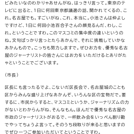
ビみたいなのわかりゃあせんがね、はっきり言って。東京のテ
レビに出ると、1日に何回東京都議選の話、聞かれてくるの、こ
れ。名古屋でも。すごいがね、これ、本当に。小池さんは仲よし
ですけど、1日に何回小池百合子さんの顔見るんだ、わし、こ
れ。ということですわ。このマスコミの集中度の違いというの
ね。文句ばっかり言っとたらあかんで、それに挑戦していかな
あかんもので。こっちも努力しますで。ぜひお力を、優秀な名古
屋のジャーナリストの皆さんにはお力をいただけるとありがた
ゃということでございます。
（市長）
区長にも言ったるでよ、こないだ区長会で、名古屋城のことも
区からみんな盛り上げなあかんぞ、いろんな区の宝物だで。要
するに、市民からすると、マスコミというか、ジャーナリズムの力
がないとわからんがね、そんなもん。ほんだで優秀な名古屋の
市政のジャーナリストがおるで、一杯飲み会をいっぺん割り勘
でやってちょうよ言って。そのうち段取りが来ると思いますの
でぜひ一つご参加いただいてということですわ。