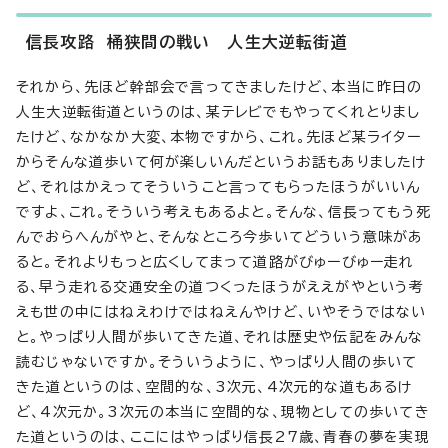
信長攻路 桶狭間の戦い 人生大逆転街道
それから、先ほど幹部会で言ってきましたけど、本当に昨日の
人生大逆転街道というのは、某テレビでもやってくれとりまし
たけど、なかなか大変、本物ですから、これ。先ほど某ライター
からそんな道歩いて何が楽しいんだというお話もありましたけ
ど、それはかえってそういうこと言ってもらったほうがいいん
ですよ、これ。そういう考えもあるよと。そんな、信長ってもう死
んでおらへんがやと、そんなところ今歩いてどういう意味があ
ると。それよりもっと広くしてまって道路がびゅーびゅー走れ
る、早う走れる交通安全の道つくったほうがええがやという考
えも世の中にはねえわけではねえんやけど、いやそうではない
と。やっぱり人間が歩いてきた道、それは歴史や伝記をみんな
読むじゃないですか。そういうように、やっぱり人間の歩いて
きた道というのは、空間的な、3次元、4次元的な道もあるけ
ど、4次元か。3次元の本当に空間的な、現物としての歩いてき
た道というのは、ここにはやっぱり信長27歳、青春の夢を実現