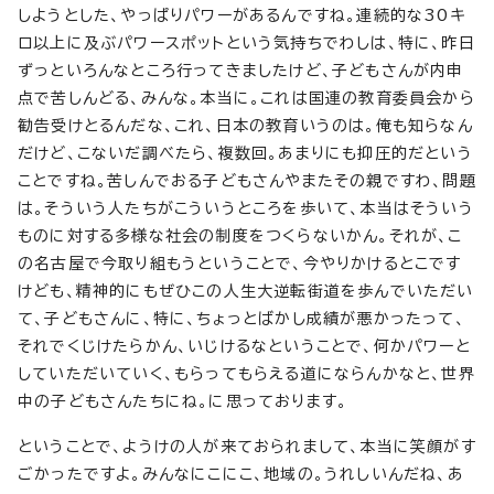
しようとした、やっぱりパワーがあるんですね。連続的な30キ
ロ以上に及ぶパワースポットという気持ちでわしは、特に、昨日
ずっといろんなところ行ってきましたけど、子どもさんが内申
点で苦しんどる、みんな。本当に。これは国連の教育委員会から
勧告受けとるんだな、これ、日本の教育いうのは。俺も知らなん
だけど、こないだ調べたら、複数回。あまりにも抑圧的だという
ことですね。苦しんでおる子どもさんやまたその親ですわ、問題
は。そういう人たちがこういうところを歩いて、本当はそういう
ものに対する多様な社会の制度をつくらないかん。それが、こ
の名古屋で今取り組もうということで、今やりかけるとこです
けども、精神的にもぜひこの人生大逆転街道を歩んでいただい
て、子どもさんに、特に、ちょっとばかし成績が悪かったって、
それでくじけたらかん、いじけるなということで、何かパワーと
していただいていく、もらってもらえる道にならんかなと、世界
中の子どもさんたちにね。に思っております。
ということで、ようけの人が来ておられまして、本当に笑顔がす
ごかったですよ。みんなにこにこ、地域の。うれしいんだね、あ