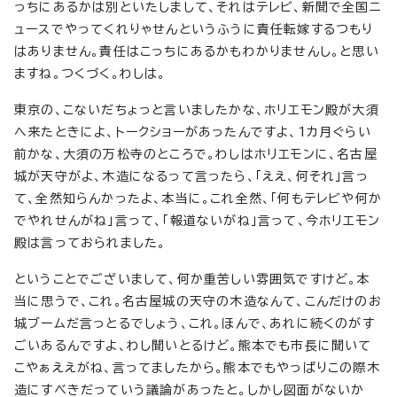
っちにあるかは別といたしまして、それはテレビ、新聞で全国ニ
ュースでやってくれりゃせんというふうに責任転嫁するつもり
はありません。責任はこっちにあるかもわかりませんし。と思い
ますね。つくづく。わしは。
東京の、こないだちょっと言いましたかな、ホリエモン殿が大須
へ来たときによ、トークショーがあったんですよ、1カ月ぐらい
前かな、大須の万松寺のところで。わしはホリエモンに、名古屋
城が天守がよ、木造になるって言ったら、「ええ、何それ」言っ
て、全然知らんかったよ、本当に。これ全然、「何もテレビや何か
でやれせんがね」言って、「報道ないがね」言って、今ホリエモン
殿は言っておられました。
ということでございまして、何か重苦しい雰囲気ですけど。本
当に思うで、これ。名古屋城の天守の木造なんて、こんだけのお
城ブームだ言っとるでしょう、これ。ほんで、あれに続くのがす
ごいあるんですよ、わし聞いとるけど。熊本でも市長に聞いて
こやぁええがね、言ってましたから。熊本でもやっぱりこの際木
造にすべきだっていう議論があったと。しかし図面がないか