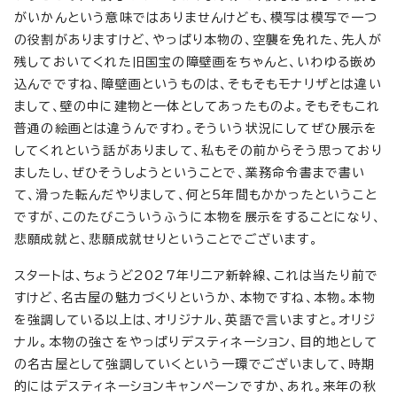
がいかんという意味ではありませんけども、模写は模写で一つ
の役割がありますけど、やっぱり本物の、空襲を免れた、先人が
残しておいてくれた旧国宝の障壁画をちゃんと、いわゆる嵌め
込んでですね、障壁画というものは、そもそもモナリザとは違い
まして、壁の中に建物と一体としてあったものよ。そもそもこれ
普通の絵画とは違うんですわ。そういう状況にしてぜひ展示を
してくれという話がありまして、私もその前からそう思っており
ましたし、ぜひそうしようということで、業務命令書まで書い
て、滑った転んだやりまして、何と5年間もかかったということ
ですが、このたびこういうふうに本物を展示をすることになり、
悲願成就と、悲願成就せりということでございます。
スタートは、ちょうど2027年リニア新幹線、これは当たり前で
すけど、名古屋の魅力づくりというか、本物ですね、本物。本物
を強調している以上は、オリジナル、英語で言いますと。オリジ
ナル。本物の強さをやっぱりデスティネーション、目的地として
の名古屋として強調していくという一環でございまして、時期
的にはデスティネーションキャンペーンですか、あれ。来年の秋