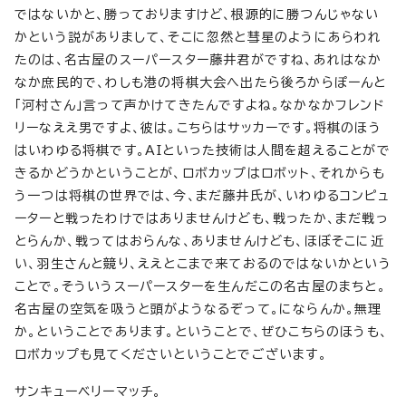
ではないかと、勝っておりますけど、根源的に勝つんじゃない
かという説がありまして、そこに忽然と彗星のようにあらわれ
たのは、名古屋のスーパースター藤井君がですね、あれはなか
なか庶民的で、わしも港の将棋大会へ出たら後ろからぽーんと
「河村さん」言って声かけてきたんですよね。なかなかフレンド
リーなええ男ですよ、彼は。こちらはサッカーです。将棋のほう
はいわゆる将棋です。AIといった技術は人間を超えることがで
きるかどうかということが、ロボカップはロボット、それからも
う一つは将棋の世界では、今、まだ藤井氏が、いわゆるコンピュ
ーターと戦ったわけではありませんけども、戦ったか、まだ戦っ
とらんか、戦ってはおらんな、ありませんけども、ほぼそこに近
い、羽生さんと競り、ええとこまで来ておるのではないかという
ことで。そういうスーパースターを生んだこの名古屋のまちと。
名古屋の空気を吸うと頭がようなるぞって。にならんか。無理
か。ということであります。ということで、ぜひこちらのほうも、
ロボカップも見てくださいということでございます。
サンキューベリーマッチ。