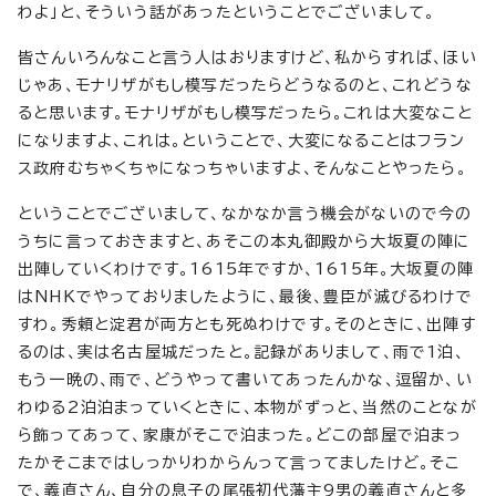
わよ」と、そういう話があったということでございまして。
皆さんいろんなこと言う人はおりますけど、私からすれば、ほい
じゃあ、モナリザがもし模写だったらどうなるのと、これどうな
ると思います。モナリザがもし模写だったら。これは大変なこと
になりますよ、これは。ということで、大変になることはフラン
ス政府むちゃくちゃになっちゃいますよ、そんなことやったら。
ということでございまして、なかなか言う機会がないので今の
うちに言っておきますと、あそこの本丸御殿から大坂夏の陣に
出陣していくわけです。1615年ですか、1615年。大坂夏の陣
はNHKでやっておりましたように、最後、豊臣が滅びるわけで
すわ。秀頼と淀君が両方とも死ぬわけです。そのときに、出陣す
るのは、実は名古屋城だったと。記録がありまして、雨で1泊、
もう一晩の、雨で、どうやって書いてあったんかな、逗留か、い
わゆる2泊泊まっていくときに、本物がずっと、当然のことなが
ら飾ってあって、家康がそこで泊まった。どこの部屋で泊まっ
たかそこまではしっかりわからんって言ってましたけど。そこ
で、義直さん、自分の息子の尾張初代藩主9男の義直さんと多