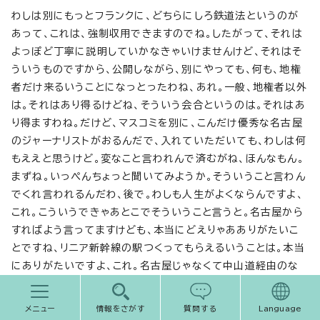
わしは別にもっとフランクに、どちらにしろ鉄道法というのが
あって、これは、強制収用できますのでね。したがって、それは
よっぽど丁寧に説明していかなきゃいけませんけど、それはそ
ういうものですから、公開しながら、別にやっても、何も、地権
者だけ来るいうことになっとったわね、あれ。一般、地権者以外
は。それはあり得るけどね、そういう会合というのは。それはあ
り得ますわね。だけど、マスコミを別に、こんだけ優秀な名古屋
のジャーナリストがおるんだで、入れていただいても、わしは何
もええと思うけど。変なこと言われんで済むがね、ほんなもん。
まずね。いっぺんちょっと聞いてみようか。そういうこと言わん
でくれ言われるんだわ、後で。わしも人生がよくならんですよ、
これ。こういうできゃあとこでそういうこと言うと。名古屋から
すればよう言ってますけども、本当にどえりゃあありがたいこ
とですね、リニア新幹線の駅つくってもらえるいうことは。本当
にありがたいですよ、これ。名古屋じゃなくて中山道経由のな
いいうわけじゃないからね。明治の初めはそういう説があっ
た、東海道は。
メニュー
情報をさがす
質問する
Language