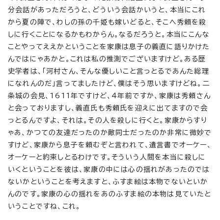
分会話があっただろうと、どういう会話かいうと、本当にこれ
から夏の陣で、わしの孫の千姫も嫁いどると、そこへ秀頼を殺
しに行くことになるかもわからん。なるだろうと。本当にこんな
ことやってええかということを家康は息子の義直に語りかけた
んではにゃあかと。これは私の推測でございますけど。ある歴
史学者は、「河村さん、そんな優しいこと言っとるであんた総理
になれんのだ」言ってましたけど、僕はそう思いますけどね。二
条城の会見、1611年ですけど、4年前ですか、家康は秀頼さん
と会っておりますし、義直氏も秀頼氏を迎えに出てますので会
っとるんですよ、それは。その人を殺しに行くと。家康からすり
ゃあ、かつての友達だったのか敵同士だったのか非常に微妙で
すけど、家康から息子を頼むぞと言われて、遺言書でオーケー、
オーケーと約束しとるわけです。そういう人間を本当に殺しに
いくということを彼は、家康の中には心の揺れがあったのでは
ないかということを考えますと、ふすま絵は本物でないといか
んのです。家康の心の揺れをあのふすま絵の本物は見ていたと
いうことですね、これ。