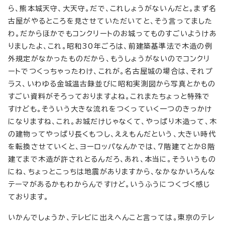
ら、熊本城天守、大天守。だで、これしょうがないんだと。まず名
古屋がやるところを見させていただいてと、そう言ってました
わ。だからほかでもコンクリートのお城ってものすごいようけあ
りましたよ、これ。昭和30年ごろは、前建築基準法で木造の例
外規定がなかったものだから、もうしょうがないのでコンクリ
ートでつくっちゃったわけ、これが。名古屋城の場合は、それプ
ラス、いわゆる金城温古録並びに昭和実測図から写真とかもの
すごい資料がそろっておりますよね。これまたちょっと特殊で
すけども。そういう大きな流れをつくっていく一つのきっかけ
になりますね、これ。お城だけじゃなくて、やっぱり木造って、木
の建物ってやっぱり長くもつし、ええもんだという、大きい時代
を転換させていくと、ヨーロッパなんかでは、7階建てとか8階
建てまで木造が許されとるんだろ、あれ、本当に。そういうもの
にね、ちょっとこっちは地震がありますから、なかなかいろんな
テーマがあるかもわからんですけど。いうふうにつくづく感じ
ております。
いかんでしょうか、テレビに出えへんこと言っては。東京のテレ