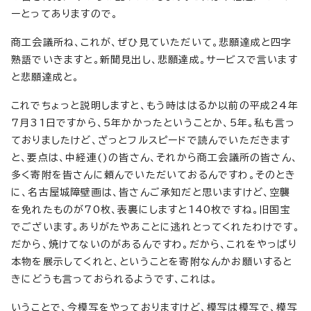
ーとってありますので。
商工会議所ね、これが、ぜひ見ていただいて。悲願達成と四字
熟語でいきますと。新聞見出し、悲願達成。サービスで言います
と悲願達成と。
これでちょっと説明しますと、もう時ははるか以前の平成24年
7月31日ですから、5年かかったということか、5年。私も言っ
ておりましたけど、ざっとフルスピードで読んでいただきます
と、要点は、中経連()の皆さん、それから商工会議所の皆さん、
多く寄附を皆さんに頼んでいただいておるんですわ。そのとき
に、名古屋城障壁画は、皆さんご承知だと思いますけど、空襲
を免れたものが70枚、表裏にしますと140枚ですね。旧国宝
でございます。ありがたやあことに逃れとってくれたわけです。
だから、焼けてないのがあるんですわ。だから、これをやっぱり
本物を展示してくれと、ということを寄附なんかお願いすると
きにどうも言っておられるようです、これは。
いうことで、今模写をやっておりますけど、模写は模写で、模写