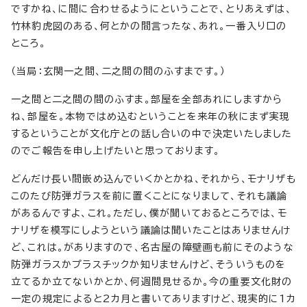
ですかね、に間に合わせるようにということで、とりあえずは、
竹林豹虎図のある、何とかの間言ったな、あれ。一番入り口の
ところ。
（当局：玄関一之間、二之間の間のふすまです。）
一之間と二之間の間のふすま。部屋を全部あれにしますから
ね、部屋を。本物ではめ込むということを来年の秋にまず実現
するということが文化庁との話し合いの中で決定いたしました
のでご報告を申し上げたいと思っております。
どんだけ長い間嵌め込んでいくかとかね、それから、モナリザも
このたび防弾ガラスを前に置くことになりまして、それも議論
があるんですよ、これ。ただし、僕が聞いておるところでは、モ
ナリザを模写にしようという議論は聞いたことはありませんけ
ど、これは。がありますので、名古屋の障壁画も前にそのような
防弾ガラスかプラスチックか知りませんけど、そういうものを
立てるか立てないかとか、何週間見せるか。今の重要文化財の
一定の規定によると2カ月と書いてありますけど、現実的に1カ