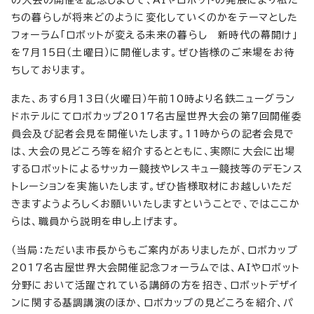
の大会の開催を記念しまして、AIやロボットの発展により私た
ちの暮らしが将来どのように変化していくのかをテーマとした
フォーラム「ロボットが変える未来の暮らし 新時代の幕開け」
を7月15日（土曜日）に開催します。ぜひ皆様のご来場をお待
ちしております。
また、あす6月13日（火曜日）午前10時より名鉄ニューグラン
ドホテルにてロボカップ2017名古屋世界大会の第7回開催委
員会及び記者会見を開催いたします。11時からの記者会見で
は、大会の見どころ等を紹介するとともに、実際に大会に出場
するロボットによるサッカー競技やレスキュー競技等のデモンス
トレーションを実施いたします。ぜひ皆様取材にお越しいただ
きますようよろしくお願いいたしますということで、ではここか
らは、職員から説明を申し上げます。
（当局：ただいま市長からもご案内がありましたが、ロボカップ
2017名古屋世界大会開催記念フォーラムでは、AIやロボット
分野において活躍されている講師の方を招き、ロボットデザイ
ンに関する基調講演のほか、ロボカップの見どころを紹介、パ