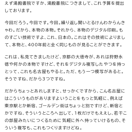
えず湯殿書院ですか、湯殿書院につきまして、これ予算を提出
しております。
今回だろう。今回です。今回。繰り返し聞いとるけんわからんき
ゃわ。だから、本物の本物。それから、本物のデジタル印刷。も
のすごい技術ですよ、これ、日本の。これはその技術によりまし
て、本物と、400年前と全く同じものが見ることができます。
これは、私見てきましたけど、京都の大徳寺が、あれは狩野永
徳や何かの本物ですけど、それをデジタル複写したやつを持っ
とって、これも名古屋もやると。ただ、もう一つ模写があると。
そうですね、だから3つですね。
だからちょっとあれしますと、せっかくですから、こん名古屋に
はこういうものがありますよいうことをもっと気軽に、例えば
東京駅とか新宿、ゴールデン街はちょっと別ですけど、新宿と
かですね、そういうところへ出して、1枚だけでもええし、若干こ
の部屋みたいにつくるために気軽に外へ持っていけるもの、そ
ういう複写も、これもつくりますけどね。