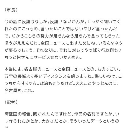
（市長）
今の話に反論はなしか。反論せないかんが。せっかく聞いてく
れたのにこっちの、言いたいことではないやけど言ったんだ
で。だからこちらの努力が足らんなら足らんで言ってもらった
ほうがええんだわ。全国ニュースに出すためにね。いろんなネタ
が要るでしょう、それなりに。それに対してやっぱり行政側もき
ちっと皆さんにサービスせないかんもん。
本当によ。名古屋のニュースと全国ニュースとの、ものすごい、
万里の長城より長いディスタンスを感じますね。悔しいわけ、こ
っちからすりゃあ。政治もそうだけど。ええことやっとんのに、
名古屋も。これ。
（記者）
障壁画の報告、聞かれたんですけど、作品の名前ですとか、い
つ作られたかとか、大きさだとか、そういったデータというの