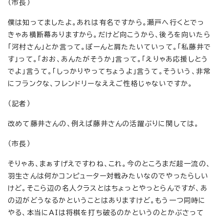
（市長）
僕は知ってましたよ。あれは有名ですから。瀬戸へ行くとでっ
きゃあ横断幕ありますから。だけど向こうから、後ろを向いたら
「河村さん」とか言って。ぽーんと肩たたいていって。「私藤井で
す」って。「おお、あんたがそうか」言って。「えりゃあ応援しとう
でよ」言うて。「しっかりやってちょうよ」言うて。そういう、非常
にフランクな、フレンドリーなええご性格じゃないですか。
（記者）
改めて藤井さんの、例えば藤井さんの活躍ぶりに関しては。
（市長）
そりゃあ、まぁすげえですわね、これ。今のところまだ超一流の、
羽生さんは何かコンピューター対戦みたいなのでやったらしい
けど。そこら辺の名人クラスとはちょっとやっとらんですが、あ
の辺がどうなるかということはありますけど。もう一つ同時に
やる、本当にAIは将棋を打ち破るのかというのとかぶさって