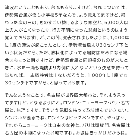
津波ということもあり、台風もありますけど、台風については、
伊勢湾台風が僕も小学校5年なんで、よう覚えてますけど、終
わった次の日の、ものすごい抜けるような青空と、5,000人以
上の人が亡くなったり、行方不明になった悲劇というのはよう
覚えておりますけど、この間、発表されましたように、1,000年
に1度の津波が起こったとして、伊勢湾台風より30センチ下と
いう状況だから、ただ、液状化によってる堤防はだめになる場
合はちょっと別ですけど、伊勢湾台風と同規模のものが来たと
きに、水を一滴も堤防より内側に入れないという決意を持って
当たれば、一応犠牲者は出ないだろうと。1,000年に1度でも
30センチ下ですから、と思っております。
そんなようなことで、名古屋が世界四大都市と、それよう言っ
てますけど、となるようにと。ロンドン・ニューヨーク・パリ・名古
屋と、無理ですか、そういう気概を持って取り組んでいきたい。
シンボルが要るでね、ロンドンはビッグベンですか、やっぱり、
それからニューヨークは自由の女神と、パリは凱旋門、名古屋は
名古屋の本物になったお城ですわ。お城はきっかけだからね。