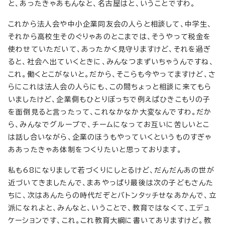
と、あったきゃあもんなと、名古屋はと、いうことですわ。
これから法人会や中小企業同友会の人らと相談して、中学生、
それから高校生そのぐりゃあのとこまでは、そうやって税金を
使わせていただいて、あったかく見守りますけど、それを過ぎ
ると、社会へ出ていくときに、みんなつまずいちゃうんですね、
これ。働くとこがないと。だから、そこらも今やってますけど、さ
らにこれは法人会の人らにも、この間ちょっと相談に来てもら
いましたけど、企業側もひとりぼっちで例えばひきこもりの子
を面倒見ると言ったって、これなかなか大変なんですわ。だか
ら、みんなでグループで、チームになってお互いに苦しいとこ
は話し合いながら、企業のほうもやっていくというものすぎゃ
ああったきゃあ体制をつくりたいと思っております。
私も68になりまして若づくりにしとるけど、だんだんあの世が
近づいてきましたんで、まあやっぱり最後は次の子どもさんた
ちに、次はあんたらの時代だぞとバトンタッチせなあかんで、立
派になれよと、みんなと、いうことで、教育ではなくて、エデュ
ケーションです、これ。これ教育大綱に書いてありますけど。教