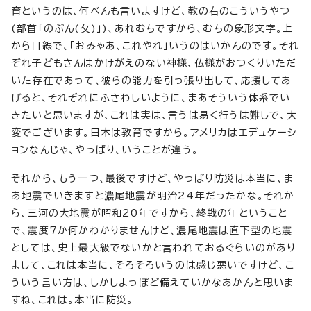
育というのは、何べんも言いますけど、教の右のこういうやつ
(部首「のぶん(攵)」)、あれむちですから、むちの象形文字。上
から目線で、「おみゃあ、これやれ」いうのはいかんのです。それ
ぞれ子どもさんはかけがえのない神様、仏様がおつくりいただ
いた存在であって、彼らの能力を引っ張り出して、応援してあ
げると、それぞれにふさわしいように、まあそういう体系でい
きたいと思いますが、これは実は、言うは易く行うは難しで、大
変でございます。日本は教育ですから。アメリカはエデュケーシ
ョンなんじゃ、やっぱり、いうことが違う。
それから、もう一つ、最後ですけど、やっぱり防災は本当に、ま
あ地震でいきますと濃尾地震が明治24年だったかな。それか
ら、三河の大地震が昭和20年ですから、終戦の年ということ
で、震度7か何かわかりませんけど、濃尾地震は直下型の地震
としては、史上最大級でないかと言われておるぐらいのがあり
まして、これは本当に、そろそろいうのは感じ悪いですけど、こ
ういう言い方は、しかしよっぽど備えていかなあかんと思いま
すね、これは。本当に防災。