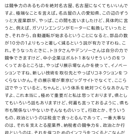
は競争力のあるものを絶対名古屋、名古屋になくてもいいんで
すよ、極端なことを言えば。名古屋の人の愛知県、この辺のずう
っと大産業群が、やっぱ、この間も言いましたけど、具体的に言
うと、例えば、ガソリンエンジンがモーターに転換していったと
き、それから、自動運転が始まるということになると、部品の数
が10分の1よりもっと著しく減るという説が有力ですわね、こ
れ。そうなったときに、トヨタさんやデンソーさんは自分の力で
競争できますけど、中小企業はボルト1本なりそういうのをつ
くっておるところは、やっぱり展示場なんかを使って、イノベー
ションですね、新しい技術を取引先とやっぱりコネクションをつ
くらないかん。その展示場が東京ビッグサイトでなくて、ここら
辺でやっていると、ちゃんと、いう体系を絶対つくらなあかんで
すよ、これ本当に。極めて重要だと私は思っております。県とし
てもいろいろ話もありますけど、何遍も言っておるように、県も
市も関係ないやないかそんなものいって。行政とか、そういう
もの、政治というのは税金で食っとるんであって、一番大事な
のは、それを支えとる産業界、納税者の競争力を、政治とか行
政というのは、それを保つためのインフラをつくるとこなんだ