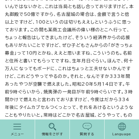
いんではないかと、これは当局とも話し合っておりますけど。本
丸御殿で50億ですから、名古屋城の場合は、金額で言うと倍
以上ですけど、100というのは切りもええしというふうに思っ
ております。この間も某商工会議所の偉い様のとこへ行って、
ちょっと報告はしてきましたけど、そういう経済界からの応援
もありがたいことですけど、ぜひ子どもさんからの「がきっちょ
募金」って10円とかね、ええと思いますね、こういうのも。名前
と住所と書いてもらってですね、生年月日ぐらい。ほんで、何十
万人になってもボードに、これはちょっと工夫せないかんです
けど、これどうやってやるのか。それと、なんですか333年間
あったやつが空襲で燃えました。昭和20年5月14日です。午
前9時ぐらいから、焼夷弾の一発目が午前9時ぐらいです。3時
間かけて燃えたと言われておりますけど、今度はだから334
年後にタイムカプセルつくっとって、それをあけるというような
こともやりたいと。常時はどこかで名古屋城、どうやって、もの
すごい数だと思うに、10円募金やりますと、すごいですけど、こ
れはいいと思いますよ。みんな今の子どもさんたちが50、60
メニュー
情報をさがす
質問する
Language
になったら、「おまえの名前だがや、これ」言って見てくれるで