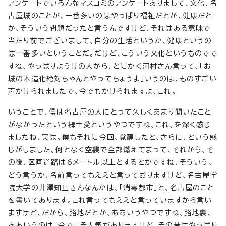
アンケートでいろんなマスコミのアンケートありまして、文化、名
古屋城のことが、一番多いのはやっぱり福祉だとか、健康だと
か、そういう問題だったと言うんですけど、それはある意味で
当たり前でございまして、自分の生活というか、健康というの
は一番多いということだ。だけど、こういう文化というものでで
すね、やっぱりようけの人から、とにかく河村さん言って、「お
城の木造化絶対ちゃんとやってちょうよ」いうのは、ものすごい
声かけられましたで、今でもかけられますよ、これ。
いうことで、僕は名古屋の人にとって久しくあまり聞いたこと
がなかったという郷土愛というやつですね、これ、を深く感じ
ましたね、実は。僕もそれに今回、覚醒したと、さらに、という感
じがしました。何となく空襲で全部燃えてまって、それから、そ
の後、区画道路は6メートル以上とするとかですね、そういう、
どう言うか、名前言ってもええと言っておりますけど、名古屋学
院大学の井澤知旦さんなんかは、「消毒都市」と、名古屋のこと
を書いてあります。これ言ってもええと言っていますから言い
ますけど、だから、路地だとか、ああいうやつですね、路地裏、
ああいうのは、今でこそ人気がありますけど、その昔はやっぱり