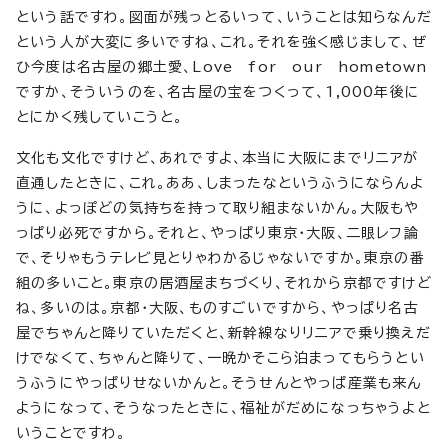
という話ですわ。図面が残っとるいって、いうことは知らなんだ
という人が大変に多いですね、これ。それを強く感じまして、ぜ
ひ今度は名古屋の郷土愛、Love for our hometown
ですか、そういうのを、名古屋の宝をつくって、1,000年後に
とにかく残していこうと。
文化も文化ですけど、あれですよ、本当に大阪にまでリニアが
直通したときに、これ。ああ、しまったなというふうにならんよ
うに、よっぽどの気持ちを持って取り組まないかん。大阪もや
っぱり必死ですから。それと、やっぱり東京・大阪、二眼レフ論
で、そりゃもうテレビ見とりゃわかるじゃないですか。東京の番
組の多いこと。東京の居酒屋まちづくり、それから京都ですけど
ね、多いのは。京都・大阪、ものすごいですから、やっぱり名古
屋でちゃんと降りていただくと、新幹線なりリニアで乗り換えだ
けでなくて、ちゃんと降りて、一晩かそこら泊まってもらうとい
うふうにやっぱりせないかんと。そうせんとやっぱ産業も来ん
ようになって、そうなったときに、福祉がだめになっちゃうよと
いうことですわ。