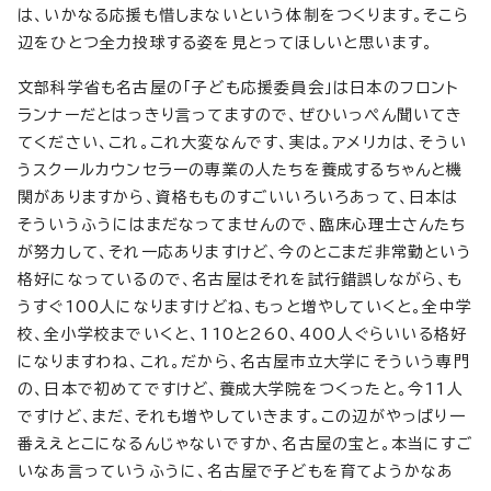
は、いかなる応援も惜しまないという体制をつくります。そこら
辺をひとつ全力投球する姿を見とってほしいと思います。
文部科学省も名古屋の「子ども応援委員会」は日本のフロント
ランナーだとはっきり言ってますので、ぜひいっぺん聞いてき
てください、これ。これ大変なんです、実は。アメリカは、そうい
うスクールカウンセラーの専業の人たちを養成するちゃんと機
関がありますから、資格もものすごいいろいろあって、日本は
そういうふうにはまだなってませんので、臨床心理士さんたち
が努力して、それ一応ありますけど、今のとこまだ非常勤という
格好になっているので、名古屋はそれを試行錯誤しながら、も
うすぐ100人になりますけどね、もっと増やしていくと。全中学
校、全小学校までいくと、110と260、400人ぐらいいる格好
になりますわね、これ。だから、名古屋市立大学にそういう専門
の、日本で初めてですけど、養成大学院をつくったと。今11人
ですけど、まだ、それも増やしていきます。この辺がやっぱり一
番ええとこになるんじゃないですか、名古屋の宝と。本当にすご
いなあ言っていうふうに、名古屋で子どもを育てようかなあ