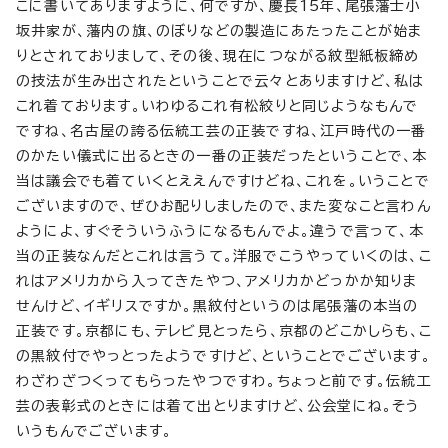
こに書いてありますように、何ですか、慶長15年、尾張藩士小
坂井家が、藩内の旗、のぼりなどの製造にあたったことが始ま
りとされておりまして、その後、現在につながる紋型紙板締め
の技法が生み出されたということで云々とありますけど、私は
これ着ております。いわゆるこれ有松絞りと同じようなもんで
ですね、名古屋の誇る伝統工芸の正装ですね、江戸時代の一番
のかたい儀式に出るときの一番の正装だったということで、本
当は議会でも着ていくとええんですけどね、これを。いうことで
ございますので、ぜひお配りしましたので、また変なこと言わん
ようによ、すぐそういうふうになるもんでよ。違うで言って、本
当の正装なんだとこれは言うて。洋服でこうやっていくのは、こ
れはアメリカから入ってきたやつ、アメリカかどっかか知りま
せんけど、イギリスですか。黒紋付というのは尾張藩の本当の
正装です。京都にも、テレビ見とったら、京都のどこかしらも、こ
の黒紋付でやっとったようですけど、ということでございます。
わざわざつくってもらったやつですわ。ちょっと前です。伝統工
芸の表彰式のときには着て出とりますけど、公会堂にね。そう
いうもんでございます。