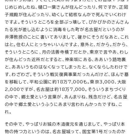
じめじめしたね、樋口一葉さんが住んどったり、何ですか、正岡
子規殿が住んどったり、幼くして結核なんかで死んでいくわけ
ですよ。そういうところを全部ぶっ壊して、ぴかぴかのさんさん
たる光が差し込むように消毒をした町が名古屋だというのが
井澤教授のことに書いてありまして、確かにそうだなあと、これ
はと。住む人にとっちゃいいんですよ、意外と、だから。だから、
そういうところに、月の法善寺横丁だとか、東京で言やあ、わし
が住んどった近所だとすると、神楽坂にある、ああいう路地裏
と、ああいうものはなくなってしまったと、なくならしたわけで
す、わざわざ。そういう戦災復興事業だったんだけど、ほんで墓
を移転して、平和公園に約18万7,000も。東京3,000、大阪
2,000ですが、名古屋は約18万7,000。そういうまちづくり
の中で、郷土愛という言葉が、あんまりね、残念だけど、名古屋
の中で郷土愛というふうにあまり言われんかったですね、こ
れ。
その中で、やっぱりお城の木造復元を通じまして、やっぱり本
物の持つ力というのは、名古屋城って、国宝第1号だったのか