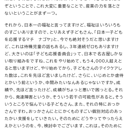
ぞということで、これ大変に重要なことで、産業の力を落とさ
ないということがまず一つ。
それから、日本一の福祉と言ってますけど、福祉はいろいろも
のすごいありますので、とりあえず子どもさん、「日本一子ども
を応援するマチ ナゴヤ」と、今でも絶対そうだと思いますけ
ど、これは待機児童の話もあるし、3年連続ゼロもありますけ
ど、大きいのは「子ども応援委員会」って、日本で名古屋しかな
い取り組みをですね、これをやり始めて、もう4,000人超えと
ると思いますけど、やり始めてから、子どもさんのテイクケアし
た数は。これを先ほど言いましたけど、さらに、いじめとか虐待
とかいう前というか、中間みたいなんあるじゃないですか。成
績や、先ほど言ったけど、成績がちょっと悪いで困っとる。それ
から、発達障害というか、そういう若干の可能性があると。そう
いうところで悩んでいる子どもさん、また、それの特におっか
さんですわ。おっかさんにとにかくものすごい個別対応のあっ
たかい支援をしていきたい。そのためにどうやってやったらえ
えかというのを、今、検討中でございます、これは。そのために