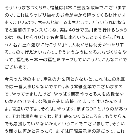
そういうまちづくりを、福祉は非常に重要な政策でございます
ので、これはやっぱり福祉のお金が空から降ってくるわけでは
ありませんので、ちゃんと稼げるまちとして、そういう風に捉え
ると空前のチャンスだわね、実は40分で品川まで行けるちゅう
のは。品川から40分で名古屋に来るいうことですから。「ちょ
っと名古屋へ遊びに行こうか」と、大阪からは何分だったりす
る。ものすげえ速いもんで。そういうふうになるまちづくりをや
って、福祉も日本一の福祉をキープしていこうと、こんなことで
ございます。
今言った話の中で、産業の力を落とさないと、これはこの地区
では一番大事じゃないですか。私は零細企業でございますの
で、やってきましたけど、やっぱり商売やっとる人を応援せな
いかんわけです。公務員を先に応援してまってはいかんです
よ。間違いですよ、それは。やっぱり、まずGDPというのがあっ
て、それは粗利益ですわ、粗利益をつくるところを、もうからん
でも応援していかないかんということでございまして、そうい
う面では何かと言ったら、まずは国際展示場の話だって、これ