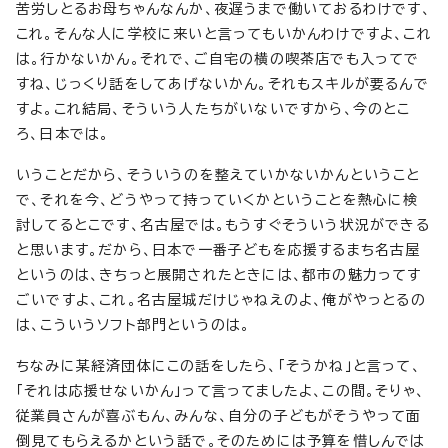
苦労しとるお母ちゃんなんか、夜遅うまで働いておるわけです、
これ。そんな人に学校に来いと言ってもいかんわけですよ、これ
は。行かないかん。それで、ご自宅の横の喫茶店でも入ってで
すね、じっくり話をしてあげないかん。それもスキルが要るんで
すよ。これ結局、そういう人たちがいないですから、今のとこ
ろ、日本では。
いうことだから、そういうのを整えていかないかんということ
で、それを今、どうやって持っていくかということを熱心に検
討してるとこです、名古屋では。もうすぐそういう状況ができる
と思います。だから、日本で一番子どもを応援するまち名古屋
というのは、きちっと展開されたときには、都市の魅力ってす
ごいですよ、これ。名古屋城だけじゃねえのよ、俺がやっとるの
は、こういうソフト部門というのは。
ちなみに某経済団体にこの話をしたら、「そうかね」と言って、
「それは応援せないかん」って言ってましたよ、この間。そりゃ、
従業員さんが喜ぶもん、みんな、自分の子どもがそうやって面
倒見てもらえるかという話で。そのためには予算を惜しんでは