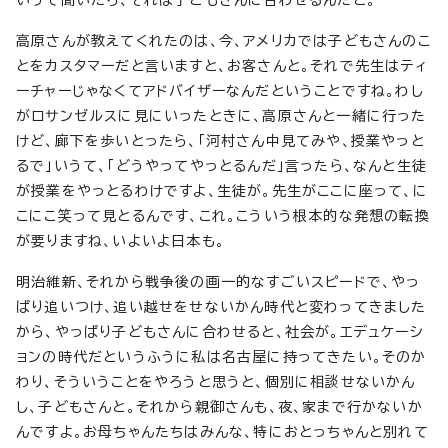
いうて聞いたら、それは子どもさんに合わせるんだと。
高原さんが教えてくれたのは、今、アメリカでは子どもさんのこ
とをカスタマーだと言いますと、お客さんと。それで先生はティ
ーチャーじゃなくてアドバイザーなんだということですね。わし
がロサンゼルスに見にいったときに、高原さんと一緒に行った
けど、廊下を歩いとったら、「河村さん中見てみや、授業やっと
るで」いうて、「どうやってやっとるんだ」言ったら、なんと生徒
が授業をやっとるわけですよ、生徒が。先生がここに座って、に
こにこ笑って見とるんです、これ。こういう根本的な発想の転換
が要りますね、いよいよ日本も。
明治維新、それから戦争後の画一的なすごいスピードで、やっ
ぱり追いつけ、追い越せをせないかん時代と変わってきました
から、やっぱり子どもさんに合わせると、社会が。エデュケーシ
ョンの時代だというふうに私は名古屋に持ってきたい。そのか
わり、そういうことをやろうと思うと、個別に相談せないかん
し、子どもさんと。それから親御さんも、夜、家まで行かないか
んですよ。お母ちゃんたちはみんな、特におとっちゃんと別れて