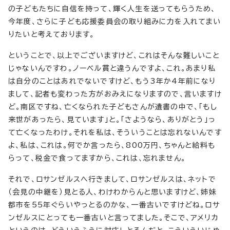
の子どもたちに自信を持って、輝く人生を送ってもらうため、
今年度、さらに子ども応援委員会の取り組みに力を入れてまい
りたいと考えております。
ということで、以上でございますけど、これはそんな難しいこと
じゃないんですわ。ノーベル賞と違うんですよ、これ。あまり私
は自分のことはあれでないですけど、もう3年か4年前になり
まして、記者も変わった方がおみえになりますので、言いますけ
ど。南区ですね、亡くなられた子どもさんが遺書の中で、「もし
来世があったら、見ています」と。「さようなら、ありがとう」っ
て亡くなったわけ。それを私は、そういうことは忘れないんです
よ、私は、これは。何でか言ったら、800万円、ちゃんと給料も
らって、税金で食ってますから、これは、忘れません。
それで、ロサンゼルスへ行きまして、ロサンゼルスは、ネットで
（会見の中継を）見とる人、わけわからんと思いますけど、姉妹
都市を55年ぐらいやっとるのかな、一番古いですけどね。ロサ
ンゼルスにとっても一番古いと言ってました。そこで、アメリカ