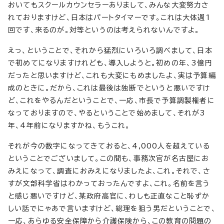
おいてもスクールカウンセラーありまして、みんな大変努力さ
れておりますけど、日本はパートタイマーです。これは大体週1
回です、来るのが。対等というのは考えられないんですよ。
えっ、ということで、それから猛烈にいろいろ調べまして、日本
で初めてになりますけれども、導入しようと。初めの年、3億円
だったと思いますけど、これも大変にもめましたよ、実は予算編
成のときに。だから、これは最後は独断でというと悪いですけ
ど、これをやるんだということで、一応、市長で予算調製権者に
なっておりますので、やるということで始めまして、それが3
年、4年前になりますかね、もうこれ。
それが今の数字になってきておると、4,000人を超えている
ということでございまして。この間も、事務次官が名古屋にお
みえになって、調査におみえになりましたよ、これ。それで、さ
すが文部科学省はわかっておったんですよ、これ。名前を言う
と感じ悪いですけど、某政府高官に、わしも正直なこと恥ずか
しい話でにゃあで言いますけど、総理を狙う男だということで、
一応、あらゆる安全保障から介護保険から、この教育の問題の