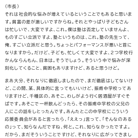
（市長）
それは社会的な悩みが増えているということでもあると思いま
す。貧富の差が激しいですからね。それとやっぱり子どもさん
は忙しいで、大変ですよ、これ。僕は塾は否定していませんよ、
ものすごい立派ですよ、塾というものは、これ。塾の先生って、
俺、すごい立派だと思う。ちょっとパフォーマンスが悪いと首に
なりますから。だけど、子ども、忙しくて大変ですよ、2つ学校行
かんならんもん、日本は。そうでしょう。そういう中で悩みが深
刻化してくること、貧困もありますけど、あると思うけど。
まあ大分、それなりに徹底しましたので、まだ徹底はしてないけ
ど、この間、某、具体的に言ってもいいけど、振甫中学校ってあ
りますけど、千種区の、あそこ、わしがよう行く居酒屋がすぐそ
ばです。あそこで一杯飲んどったら、その振甫中学校の父兄の
人にこの話をしとったんです。あんたとこの中学校にこういう
応援委員会があると言ったら、「ええっ」言って、「そんなのある
の」って、知らなんだですね、何と。これ、知らなかったですよ。
だから、まだそういうことですけど、それなりに広がってきまし