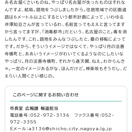
あ名古屋くさいものね。やっぱり名古屋が失ったものはそれな
んですよ、結局。路地をつぶしましたから。住居地域での区画道
路は6メートル以上にするという都市計画によって、いわゆる
井澤知旦さんが言っているわ、名前言ってもええと言ってます
から言ってますが、「消毒都市」だという、名古屋のこと。毒を消
したんです、これ。路地をみんなつぶしたと、墓の移転によって
です。だから、そういうイメージではなくて、やっぱり月の法善
寺横町と、ああいうイメージがわいてくるようなのにしたいな
やっぱり。月の法善寺横町、それから通天閣、ねえ。わからんき
ゃ。一定のイメージあるがな、ほんだけど。神楽坂もそうだし、ど
えらい人間くさい感じの。
このページに関する
お問い合わせ
市長室 広報課 報道担当
電話番号：052-972-3136 ファクス番号：052-
972-3355
Eメール：a3136@shicho.city.nagoya.lg.jp