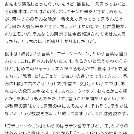
あんまり演説しとったらいかんけど、最後に一言言っておくと、
その根本は、これはこの間、ホリエモンが来たときに、ある人
が、河村さんのそんな話が一番ええで言ってって言うんだけ
ど。何か大須へ来たときに、ちょっとほかの話で、名古屋城が、
ホリエモンが、そんなもん東京では全然報道されてませんよ言
ったら、そっちのほうが盛り上がりましたけど。
根本は「教育」いう言葉と「エデュケーション」という言葉は違う
んです、これ。何べんも聞いた人は、うるさいと思うかわからん
けど、初めてのジャーナリズムがおるもんだで、検索サイトで見
てちょ、「教育」と「エデュケーション」の違いって出てきます。教
育の「教」の右のこういう「文（部首の「攵」）」というやつは、あ
れむちの象形文字なんです、あれは。ウィップ、むちとかこん棒
とか、ああいうもんでたたいて、言うことを聞かせるというの
が教育の意味です。言葉の中にあるんです、そもそも。そうでは
ないという少数説もちょっと載ってますけど、それは通説です。
「エデュケーション」というのはラテン語ですけど、「エ」というの
は外へという意味です。それから「デュース」というのは引っ張