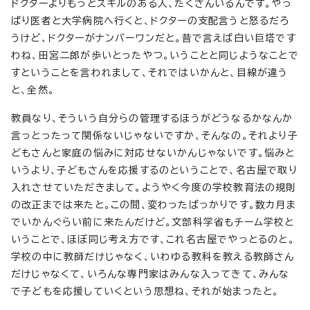
ドクターよりもっとスキルのある人、たくさんいるんです。やっ
ぱり医者と大学病院へ行くと、ドクターの支配言うと怒るだろ
うけど、ドクターがナンバーワンだと。昔で言えば白い巨塔です
わね、田宮二郎が歩いとったやつ。いうことと同じようなことで
すということを言われまして、それではいかんと、目線が違う
と、全然。
教員なり、そういう自分らの管理するほうがどうなるかなんか
言っとったって関係ないじゃないですか、そんなの。それより子
どもさんと家庭の悩みに対応せないかんじゃないです。悩みと
いうより、子どもさんを応援するのということで、名古屋で取り
入れさせていただきまして。ようやく今度の学校教育法の規則
の改正までは来たと。この間、変わったばっかりです。数カ月ま
でいかんぐらい前に来たんだけど。文部科学省もチーム学校と
いうことで、ほぼ同じ考え方です、これ名古屋でやっとるのと。
学校の中に教師だけじゃなく、いわゆる教科を教える教師さん
だけじゃなくて、いろんな専門家はみんな入ってきて、みんな
で子どもを応援していくという思想ね、それが始まったと。