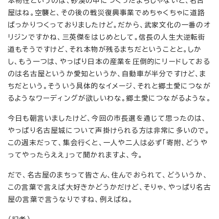
本物性というのは、砂漠の中につくったまちじゃないと、名古
屋はね。空襲と、その後の戦災復興事業でめちゃくちゃに道路
ばっかりつくっておりましたけど。だから、武家文化の一番のオ
リジンですかね、三英傑をはじめとして。信長の人生大逆転街
道もそうですけど、それ本物が残るまちだということと。しか
し、もう一つは、やっぱり日本の産業を圧倒的にリードしておる
のは名古屋というか愛知というか、自動車が半分ですけど、ま
ちだという。そういう具体的なイメージ、それと郷土愛につなが
るようなワーディングが欲しいわな。郷土愛につながるような。
今日も朝言いましたけど、今回の市長選を通じて思ったのは、
やっぱり名古屋城について声掛けられる方は非常に多いので。
この週末だって、集会行くと、一人や二人は必ず「寄附、どうや
ってやったらええ」って聞かれますよ、今。
だで、名古屋のまちって皆さん、住んでおられて、どういうか、
この言葉で言えば大好きかどうかだけど、そりゃ、やっぱり名古
屋の言葉で言うなりですね、例えばね。