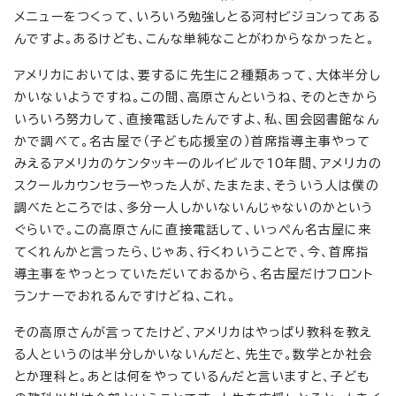
メニューをつくって、いろいろ勉強しとる河村ビジョンってある
んですよ。あるけども、こんな単純なことがわからなかったと。
アメリカにおいては、要するに先生に2種類あって、大体半分し
かいないようですね。この間、高原さんというね、そのときから
いろいろ努力して、直接電話したんですよ、私、国会図書館なん
かで調べて。名古屋で（子ども応援室の）首席指導主事やって
みえるアメリカのケンタッキーのルイビルで10年間、アメリカの
スクールカウンセラーやった人が、たまたま、そういう人は僕の
調べたところでは、多分一人しかいないんじゃないのかという
ぐらいで。この高原さんに直接電話して、いっぺん名古屋に来
てくれんかと言ったら、じゃあ、行くわいうことで、今、首席指
導主事をやっとっていただいておるから、名古屋だけフロント
ランナーでおれるんですけどね、これ。
その高原さんが言ってたけど、アメリカはやっぱり教科を教え
る人というのは半分しかいないんだと、先生で。数学とか社会
とか理科と。あとは何をやっているんだと言いますと、子ども