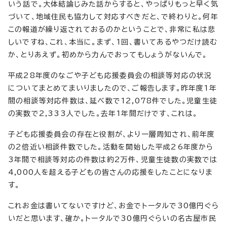
いう話で。大体結論じみた話からすると、やっぱりもっと早く気
づいて、地域住民も協力して対応すべきだと、で終わりと。何年
この報道が繰り返されておるのかということで、非常に私は悲
しいですね、これ、本当に。まず、1回、書いてあるやつだけ読む
か、とりあえず。初めから力んでおってもしょうがないんで。
平成28年度のなごや子ども応援委員会の相談等対応の状況
についてまとめてまいりましたので、ご報告します。昨年度1年
間の相談等対応件数は、延べ数で12,078件でした。児童生徒
の実数で2,333人でした。去年1年間だけです、これは。
子ども応援委員会の存在と役割が、より一層周知され、前年度
の2倍近い相談件数でした。活動を開始した平成26年度から
3年間で相談等対応の件数は約2万件、児童生徒数の実数では
4,000人を超える子どもの皆さんの応援をしたことになりま
す。
これお金は書いてないですけど、お金でトータルで30億円ぐら
いだと思います、確か。トータルで30億円ぐらいの名古屋市民