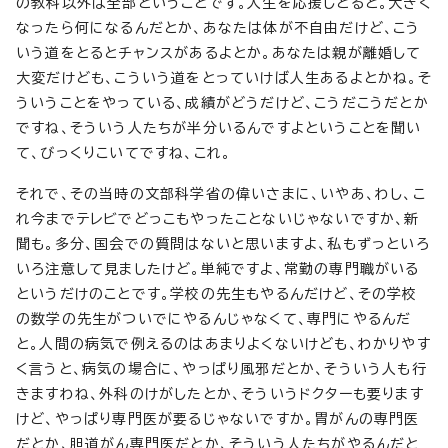
の教科以外は全部ということです。人生を応援しとると。大きく
なったら何になるんだとか、あなたは体が不自由だけど、こう
いう道をとるとチャンスがあるよとか。あなたは親が離婚して
大変だけども、こういう道をとっていけば人生あるよとかね。そ
ういうことをやっている、成績がどうだけど、こうだこうだとか
ですね、そういう人たちが半分いるんですよということを聞い
て、びっくりこいてですね、これ。
それで、その当時の文部科学省の偉いさまに、いやあ、わし、こ
れ今までテレビでどっこもやったことないじゃないですか、新
聞も。多分、国会での質問はないと思いますよ、私もずっといろ
いろ注意して見ましたけど。単純ですよ、常勤の専門職がいる
というだけのことです。学校の先生もやるんだけど、その学校
の数学の先生がついでにやるんじゃなくて、専門にやるんだ
と。人間の病気で例えるのはあまりよくないけども、わかりやす
く言うと、病気の場合に、やっぱり風邪だとか、そういう人も行
きますわね、外科のけがしたとか、そういうドクターも要ります
けど、やっぱり専門医が要るじゃないですか。胃がんの専門医
だとか、胆道がん専門医だとか、そういう人たちがやるんだと