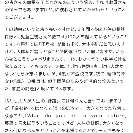
の皆さんの血税を子どもさんのこういう悩み、それはお母さん
の悩みでもありますけど、に使わさせていただいたということ
でございます。
その効果というと感じ悪いですけど、3年間で約2万件の相談
件数と、児童生徒さんの数で4,000人を超えているということ
です。内容別では「不登校」が最も多く、大体4割だと思います
けど。大体私が言っとることで間違いないと思いますが、いろ
んなところでしゃべりますんで、一応、わかりやすい数字だけを
覚えるようしておるので、大体これ対応件数4割、対応人数か
な、どちらか忘れましたが、4割が不登校です。次に「精神的不
安」が続き、3番目は、親子関係の悩みや経済的な悩みといっ
た「家庭の問題」と続いております。
私たち大人が人生の「針路」、これ何べんも言っておりますけ
ど、「進む路」ではなくて「針」のほうです。大きくなったら何に
なるのと、「What do you do in your future」
英語で言えばそういうことですけど、人生の針路、大きくなっ
たら何になるんだということを応援することで、一人でも多く