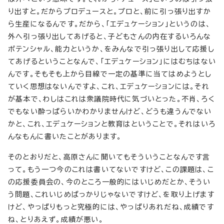
り出すと。だからプロデュースと。プロと、前に引っ張り出すか
ら生産になるんです。だから、「エデュケーション」というのは、
外へ引っ張り出してあげると、子どもさんの内在するいろんな
ポテンシャル、能力というか、をみんなで引っ張り出して応援し
てあげるということなんで、「エデュケーション」にはむちはない
んです。そもそも上から目線で一定の基準に当てはめようとし
ていく思想はないんですよ、これ、エデュケーションには。それ
が基本で、わしはこれは衆議院時代に気づいとった。不肖、ろく
でもない酔っぱらいかわかりませんけど、どうも違うんでない
かと、これ、エデュケーションと教育はということで。それはいろ
んなもんに書いたことがあります。
そのとおりだと、高原さんに聞いてもそういうことなんです言
って。もう一つ今のこれは書いてないですけど、この課題は、こ
の応援委員会の、今のところ一般的にはいじめだとか、そうい
う問題、これいじめばっかりじゃないですけど、を取り上げます
けど、やっぱりもっと究極的には、やっぱりあれだね、成績です
ね、とりあえず。成績が悪い。