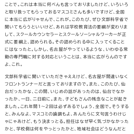
ことで。これは本当に何べんも言っておりましたけど、いろいろ
と取り扱ってもらっておるマスコミさんも多いですけど、全国
に本当に広がりゃせんで、これが。このたび、ぜひ文部科学省で
聞いてもらうといいけど、あれは学校教育法の要綱が変わりま
して、スクールカウンセラーとスクールソーシャルワーカーが正
式に要綱上、認められる。その認められる中に入ってくること
にはなったと。しかし、名古屋がやっているような、いわゆる常
勤の専門職に対する対応ということは、本当に広がらんのです
よ、これ。
文部科学省に聞いていただきゃええけど、名古屋が間違いなく
フロントランナーだと言っておりますので。また、このたび、仙
台だったかな、この間、いじめの話があったのは、仙台でなか
ったか、一日、二日前に。また、子どもさんの残念なことが起き
ました。これ年間1～2回は必ずあるでしょう、全国で。そうする
と、みんなよ、マスコミの論調もよ、あんたらに文句言うわけじ
ゃにゃあけど、もう決まっとる。担任はなぜ早く気づかなかった
かと、学校側は何をやっとったかと、地域社会はどうなんだと