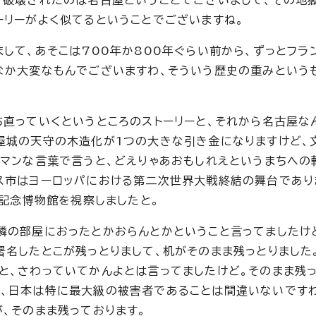
で破壊されたのは名古屋ということでございまして、その地
ーリーがよく似てるということでございますね。
して、あそこは700年か800年ぐらい前から、ずっとフラ
なか大変なもんでございますわ、そういう歴史の重みという
ち直っていくというところのストーリーと、それから名古屋な
屋城の天守の木造化が1つの大きな引き金になりますけど、
ーマンな言葉で言うと、どえりゃあおもしれえというまちへの
ス市はヨーロッパにおける第二次世界大戦終結の舞台であり
日記念博物館を視察しましたと。
隣の部屋におったとかおらんとかということ言ってましたけ
署名したとこが残っとりまして、机がそのまま残っとりました
と、さわっていてかんよとは言ってましたけど。そのまま残
、日本は特に最大級の被害者であることは間違いないですわ
、そのまま残っております。