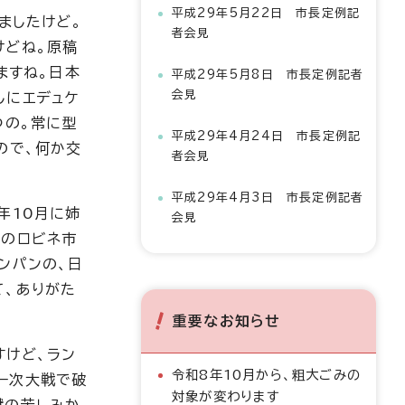
平成29年5月22日 市長定例記
ましたけど。
者会見
けどね。原稿
ますね。日本
平成29年5月8日 市長定例記者
会見
しにエデュケ
つの。常に型
平成29年4月24日 市長定例記
ので、何か交
者会見
平成29年4月3日 市長定例記者
年10月に姉
会見
市のロビネ市
ンパンの、日
て、ありがた
重要なお知らせ
すけど、ラン
令和8年10月から、粗大ごみの
一次大戦で破
対象が変わります