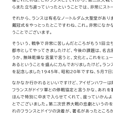
壊されたのは、このランスと。それから、第二次大戦
らまた立ち直っていったということでは、非常にスト
それから、ランスは有名なノートルダム大聖堂がありま
戴冠式をやっとったとこですわね、これ。非常になか
うことでございます。
そういう、戦争で非常に苦しんだところがもう1回立
都市としてやってきましたけど、今後の課題は、名古
うか、無味乾燥な言葉で言うと、文化と。これをヒュ
あるということを盛んに力んでおりましたけど。ラン
を記念しました1945年、昭和20年ですね、5月7
なかなか行かれるといいですけど、アイゼンハワーは
フランスがドイツ軍との停戦協定と言うかな、あれを
ほんで特別に中まで入らせてくれて、座っていかんよ
とでございました。第二次世界大戦の悲劇というのを
れのフランスとドイツの決着が、署名があったところが