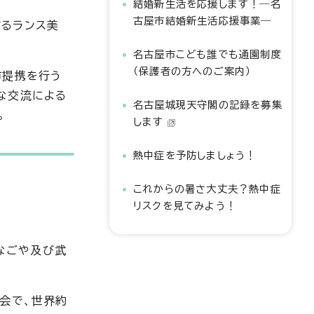
結婚新生活を応援します！―名
古屋市結婚新生活応援事業―
するランス美
名古屋市こども誰でも通園制度
（保護者の方へのご案内）
市提携を行う
な交流による
名古屋城現天守閣の記録を募集
。
します
熱中症を予防しましょう！
これからの暑さ大丈夫？熱中症
リスクを見てみよう！
セなごや及び武
会で、世界約