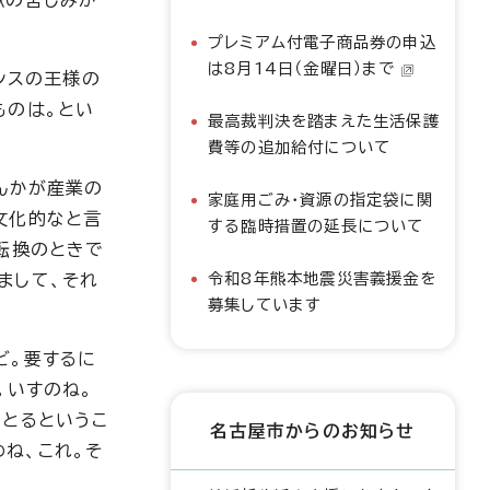
獄の苦しみか
プレミアム付電子商品券の申込
は8月14日（金曜日）まで
ンスの王様の
ものは。とい
最高裁判決を踏まえた生活保護
費等の追加給付について
んかが産業の
家庭用ごみ・資源の指定袋に関
文化的なと言
する臨時措置の延長について
転換のときで
令和8年熊本地震災害義援金を
まして、それ
募集しています
ど。要するに
。いすのね。
っとるというこ
名古屋市からのお知らせ
ね、これ。そ