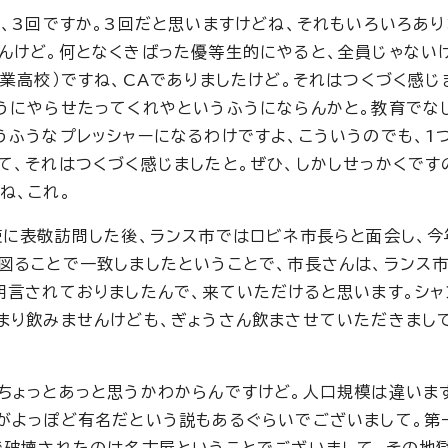
、3回ですか。3回だと思いますけどね、それもいろいろあり
んけど。何となくきばった優等生的にやると、全員じゃない
業高校）ですね、CAでありましたけど。それはつくづく感じ
うにやらせたってくれやというふうにならんかと。教育でな
うふうなプレッシャーになるわけですよ、こういうのでも、1
て、それはつくづく感じましたと。ぜひ、しかしせっかくです
ね、これ。
使に表敬訪問した後、ランス市ではロビネ市長らと面会し、今
図ることで一致しましたということで、市長さんは、ランス
明言されておりましたんで、来ていただけると思います。シャ
まり飲みませんけども、ぎょうさん飲まさせていただきまし
ちょっとあっと思うかわからんですけど。人口規模は違いま
がよっぽど有名だという説もあるぐらいでございまして。第