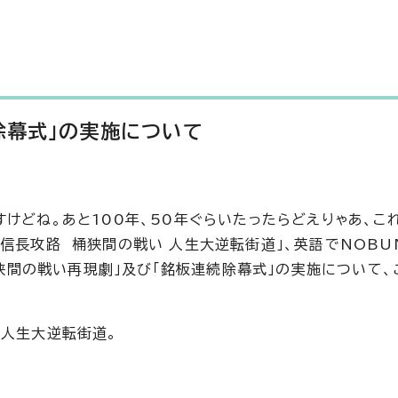
除幕式」の実施について
けどね。あと100年、50年ぐらいたったらどえりゃあ、こ
信長攻路 桶狭間の戦い 人生大逆転街道」、英語でNOBUN
「桶狭間の戦い再現劇」及び「銘板連続除幕式」の実施について
、人生大逆転街道。