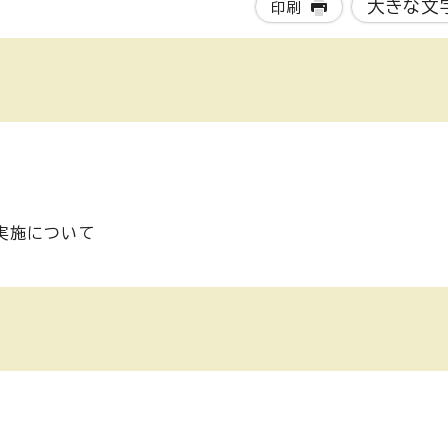
大きな文
印刷
て
実施について