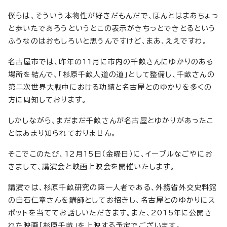
僕らは、そういう本物性が好きだもんだで、ほんとはまあちょっ
と歩いたであろうというとこの表示がきちっとできとるという
ふうなのはおもしろいと思うんですけど、まあ、ええですわ。
名古屋市では、昨年の11月に市内の千畝さんにゆかりのある
場所を結んで、「杉原千畝人道の道」として整備し、千畝さんの
第二次世界大戦中における功績と名古屋とのゆかりを多くの
方に周知しております。
しかしながら、まだまだ千畝さんが名古屋とゆかりがあったこ
とはあまり知られておりません。
そこでこのたび、12月15日（金曜日）に、イーブルなごやにお
きまして、講演会と映画上映会を開催いたします。
講演では、杉原千畝研究の第一人者である、外務省外交史料館
の白石仁章さんを講師としてお招きし、名古屋とのゆかりにス
ポットを当ててお話しいただきます。また、2015年に公開さ
れた映画「杉原千畝」を上映する予定でございます。