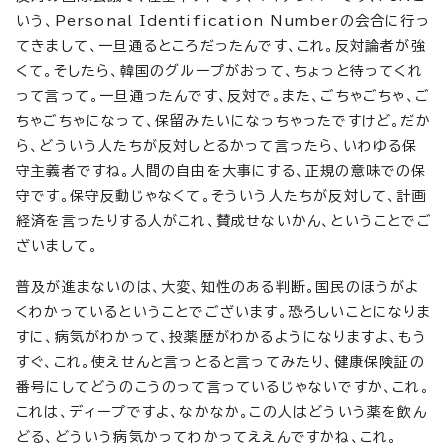
いう、Personal Identification Numberの会合に行っ
てきまして、一旦通るところだったんです、これ。反対論者が強
くて。そしたら、韓国のグループがおって、ちょっと待ってくれ
って言って。一旦通ったんです、反対で。また、ごちゃごちゃ、ご
ちゃごちゃになって、保留みたいになっちゃったですけど。だか
ら、どういう人たちが反対しとるかって言ったら、いわゆる保
守主義者ですね。人間の自由を大事にする、正規の意味での保
守です。保守反動じゃなくて。そういう人たちが反対して、計画
経済を言ったりする人がこれ、賛成せないかん、ということでご
ざいまして。
普及が進まないのは、大変、知性のある判断。国民のほうがよ
くわかっているということでございます。恐ろしいことになりま
すに、病気がわかって、投薬歴がわかるようになりますよ、もう
すぐ、これ。使えせんと言っとると言ってみたり、健康保険証の
番号にしてどうのこうのって言っているじゃないですか、これ。
これは、ディープですよ、なかなか。この人はどういう薬を飲ん
どる、どういう病気かってわかってええんですかね、これ。