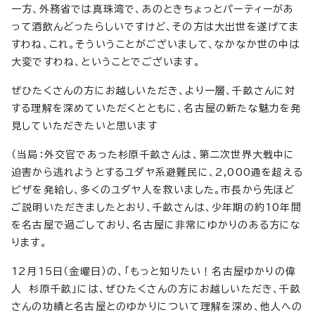
一方、外務省では真珠湾で、あのときちょっとパーティーがあ
って酒飲んどったらしいですけど、その方は大出世を遂げてま
すわね、これ。そういうことがございまして、なかなか世の中は
大変ですわね、ということでございます。
ぜひたくさんの方にお越しいただき、より一層、千畝さんに対
する理解を深めていただくとともに、名古屋の新たな魅力を発
見していただきたいと思います
（当局：外交官であった杉原千畝さんは、第二次世界大戦中に
迫害から逃れようとするユダヤ系避難民に、2,000通を超える
ビザを発給し、多くのユダヤ人を救いました。市長から先ほど
ご説明いただきましたとおり、千畝さんは、少年期の約10年間
を名古屋で過ごしており、名古屋に非常にゆかりのある方にな
ります。
12月15日（金曜日）の、「もっと知りたい！名古屋ゆかりの偉
人 杉原千畝」には、ぜひたくさんの方にお越しいただき、千畝
さんの功績と名古屋とのゆかりについて理解を深め、他人への