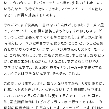
い、こういうマスコミ、ジャーナリスト様で、失礼いたしました。
いろんなところ行くときに、じゃあ、マイナンバーカードを出し
なさい。所得を捕捉するために。
それだと、まず現実的に言わないかんけど、じゃあ、ラーメン屋
で、マイナンバーで所得を捕捉しようとしますわね。じゃあ、ど
ういうことが必要になってくるかと言ったら、まずこの人は何
時何分にラーメンとギョウザを食ったかどうかということを調
査せないかんですから、まずラーメン屋さんのリストで、だーっ
と、これが。でしょう。で、またその本人に、本当に食ったかどう
か、結構ごまかしとるから。そんなこと、できるわけないやん。
できないんですよ。現金取引をマイナンバーカードで捕捉する
ということはできないんです、そもそも、これは。
この話しかけますと、わし、延々となりますから、大反対論者に、
住基ネットのときから。とんでもない社会主義制度、逆ですよ、
これ、わかっとる。保守勢力は反対するんです、これ、外国で。
私、国会議員時代にわざわざフランスまで行ってですね、この
反対の国際会議で、住基ネットです、マイナンバーです、PINと