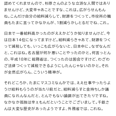
認めてくれませんので、杉原さんのような立派な人間ではあり
ませんけど、大変辛ゃあことですな、これは。広がらせんもん
ね。こんだけ自分の給料減らして、財源をつくって。市役所の職
員もたまに言ってかなかんが、1割減らかしとるだでね、これ。
日本で一番給料高かったのがええかどうか知りませんけど、今
は日本14位になってますけど。給料減らきゃあて、財源をつく
って減税しても、いっこも広がらないと、日本中に。なぜなんだ
と、これはね。名古屋が何か悪いことやったのかと。何言っとん
の、平成18年に総務省は、つくったのは国会ですけど、わざわ
ざ法律つくって減税できるようにしたんじゃないのかと。それ
が全然広がらん、こういう精神が。
それどころか、たまにマスコミなんかでは、ええ仕事やったらよ
うけ給料もらうのが当たり前だと、給料減らすと金持ちしか議
員になれんなんだと、とんでもない論調が出てきたりですね。
なかなか孤独は辛ぇもんだということでございまして。千畝さ
んは大変な歴史があったようですよ、外務省では、これね。