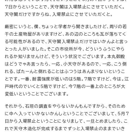
7日からということで、天守閣は入場禁止にさせていただく。
天守閣だけですからね、入場禁止にさせていただくと。
厳密にいうと、僕、ちょっと学者から聞きましたけど、周りの若
干の土産物屋がありますけど、あの辺のところも瓦が落ちてく
る可能性があるので、天守閣入場禁止だけではいかんよと言っ
とった人がいました。そこの市役所が今、どういうふうにやら
れるか知りませんけど、そういう状況でございます。本丸御殿
はどうでゃあ言ったら、一応、小天守があるので、一応、こう倒
れる、ばたーんと倒れることはふつうはあんまりないというこ
とです。一番、耐震強度が低いのは5階。7階ですけど、今は。江
戸時代のでいくと5階ですけど、今7階の一番上のところが大
変低いということでございます。
それから、石垣の調査をやらないかんもんですから、そのため
に中へ入っていかないかんしということでございまして、5月7
日から入場禁止ということになりまして、一旦とめましたら、こ
れで天守木造化が完成するまでずっと入場禁止のままでいき