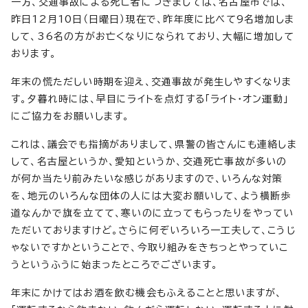
一方、交通事故による死亡者につきましては、名古屋市では、
昨日12月10日（日曜日）現在で、昨年度に比べて9名増加しま
して、36名の方がお亡くなりになられており、大幅に増加して
おります。
年末の慌ただしい時期を迎え、交通事故が発生しやすくなりま
す。夕暮れ時には、早目にライトを点灯する「ライト・オン運動」
にご協力をお願いします。
これは、議会でも指摘がありまして、県警の皆さんにも連絡しま
して、名古屋というか、愛知というか、交通死亡事故が多いの
が何か当たり前みたいな感じがありますので、いろんな対策
を、地元のいろんな団体の人には大変お願いして、よう横断歩
道なんかで旗を立てて、寒いのに立ってもらったりをやってい
ただいておりますけど。さらに何ぞいろいろ一工夫して、こうじ
ゃないですかということで、今取り組みをきちっとやっていこ
うというふうに始まったところでございます。
年末にかけてはお酒を飲む機会もふえることと思いますが、