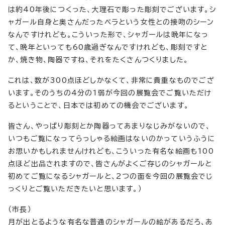
は約40年後につくった、大理石で彫った彫刻でございます。シ
ャガール自身と奥さんだったベラという女性との接吻のシーン
なんですけれども。こういった形で、シャガールは晩年になっ
て、晩年といっても60歳過ぎなんですけれども、彫刻ですと
か、焼き物、陶器ですね、それをたくさんつくりました。
これは、数が300点ほどしかなくて、非常に貴重なものでござ
います。そのうちの4分の1弱が今回の展覧会でご覧いただけ
るということで、日本では初めての機会でございます。
皆さん、やっぱり彫刻とか陶器ってあまりなじみがないので、
いつもご覧になってらっしゃる絵画はないのかっていうふうに
お思いかもしれませんけれども、こういった有名な絵画も100
点ほど出品されますので、皆さんがよくご存じのシャガールと
初めてご覧になるシャガールと、2つの面を今回の展覧会でじ
っくりとご覧いただきたいと思います。）
（市長）
月が出とるような有名な普通のシャガールの絵があるだろ、あ