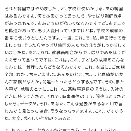
それと韓国ではやめましたけど、学校が使いかける、あの韓国
はあるんですよ、何であるかって言ったら、やっぱり朝鮮戦争
があったもんで、ああいうのが欲しくなるんですけど。あそこで
も偽造があって、もう大変困っていますけどね。学校の成績の
番号に使おうとしたんですよ、一遍、これ。で、私、韓国行ってき
ましてね。そしたらやっぱり韓国の人たちのほうがしっかりして
いましたね、あれ。あれ、教職員組合からやっぱりやめたほうが
ええぞって言ってですね、これは。これ、子どもの成績をこんな
もんで統一管理したらどうなるんですか、これ、本当に。ご家族
全部、わかっちゃいますよ。あんたのとこ、ちょっと成績がいか
んご家族だなとか。間違っとったらどうするんです、その、また
内容が、就職のときに。これ、ね。某時事通信のほうは、入社の
ときに持ってきたと。それで、時事通信のほう、間違っとったと
したら、データが。それ、あなた、こんな過去があるなと口で言
わんでも見とった場合、そうなっちゃいますよ、これ。ですから
ね、大変、恐ろしい仕組みであると。
で、何でこんなことやるんかと言ったら、要するに天下りです