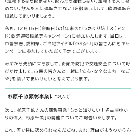
「運転するなら飲まない、飲んだら運転しない、運転する人に勧
めない、飲んだ人に運転させない」を徹底しまして、飲酒運転を
根絶してまいりましょう。
私も、12月15日（金曜日）の「年末のひったくり防止＆（アン
ド）飲酒運転根絶等キャンペーン」に参加いたします。当日は、
中警察署、愛知県、ご当地アイドル「OS☆U」の皆さんにもキャ
ンペーンに参加していただく予定でございます。
みずから先頭に立ちまして、街頭で防犯や交通安全について呼
びかけまして、市民の皆さんと一緒に「安心・安全なまち なご
や」を築いてまいりたいと考えております。
杉原千畝顕彰事業について
次に、杉原千畝さんの顕彰事業「もっと知りたい！名古屋ゆか
りの偉人 杉原千畝」の開催についてご報告いたします。
これ、何で特に認められなんだだね、あれ。理由がようわからん