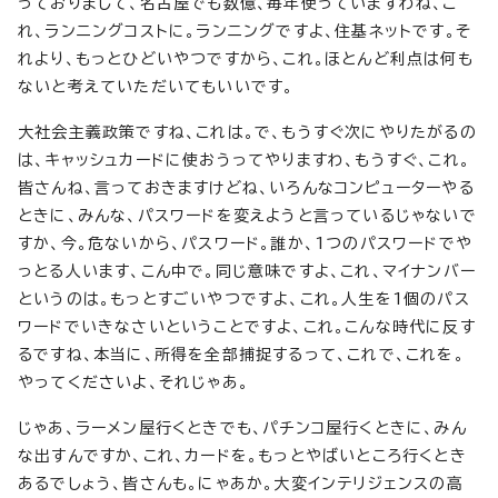
っておりまして、名古屋でも数億、毎年使っていますわね、こ
れ、ランニングコストに。ランニングですよ、住基ネットです。そ
れより、もっとひどいやつですから、これ。ほとんど利点は何も
ないと考えていただいてもいいです。
大社会主義政策ですね、これは。で、もうすぐ次にやりたがるの
は、キャッシュカードに使おうってやりますわ、もうすぐ、これ。
皆さんね、言っておきますけどね、いろんなコンピューターやる
ときに、みんな、パスワードを変えようと言っているじゃないで
すか、今。危ないから、パスワード。誰か、1つのパスワードでや
っとる人います、こん中で。同じ意味ですよ、これ、マイナンバー
というのは。もっとすごいやつですよ、これ。人生を1個のパス
ワードでいきなさいということですよ、これ。こんな時代に反す
るですね、本当に、所得を全部捕捉するって、これで、これを。
やってくださいよ、それじゃあ。
じゃあ、ラーメン屋行くときでも、パチンコ屋行くときに、みん
な出すんですか、これ、カードを。もっとやばいところ行くとき
あるでしょう、皆さんも。にゃあか。大変インテリジェンスの高