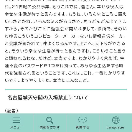
わ。21世紀の公共事業、もうこれでね、皆さん、幸せな役人は
幸せな生活が待っとるんですよ。もうね、いろんなところに漏え
いしたとかね、いろんなミスがあったで、もうどんどん出てきま
すから。そのたびごとに勉強会が開かれまして、役所で、そのい
わゆるこういうコンピューターメーカーないし情報通信メーカー
と会議が開かれて、仲よくなるんです。そこへ、天下りができる
と。そういう幸せな生活が待っとるんですわ。こういうこと言う
と嫌われるわな。だけど、本当ですよ。わかりやすく言えば、生
涯不変のパスワードを1つだけ持って、あらゆる生活をする時
代を強制されるということです、これは。これ、一番わかりやす
いです。ようやりますね、本当にこんなこと。
名古屋城天守閣の入場禁止について
（記者）
名古屋城に話を戻したいんですが、入場禁止、5月7日にしたと
先ほどあったんですけど、この間の予算が通って正式に決定と
メニュー
情報をさがす
質問する
Language