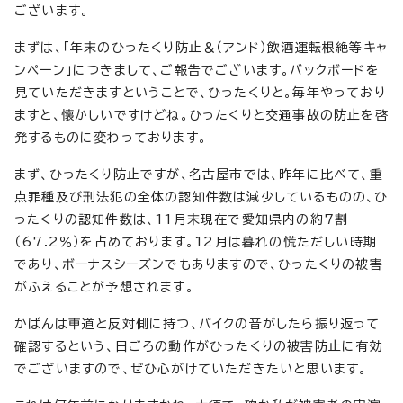
ございます。
まずは、「年末のひったくり防止＆（アンド）飲酒運転根絶等キャ
ンペーン」につきまして、ご報告でございます。バックボードを
見ていただきますということで、ひったくりと。毎年やっており
ますと、懐かしいですけどね。ひったくりと交通事故の防止を啓
発するものに変わっております。
まず、ひったくり防止ですが、名古屋市では、昨年に比べて、重
点罪種及び刑法犯の全体の認知件数は減少しているものの、ひ
ったくりの認知件数は、11月末現在で愛知県内の約7割
（67.2％）を占めております。12月は暮れの慌ただしい時期
であり、ボーナスシーズンでもありますので、ひったくりの被害
がふえることが予想されます。
かばんは車道と反対側に持つ、バイクの音がしたら振り返って
確認するという、日ごろの動作がひったくりの被害防止に有効
でございますので、ぜひ心がけていただきたいと思います。