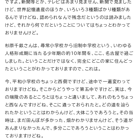
ですよ。新聞等とか、テレビはあまり見ません、新聞で見ました
けど、世界記憶遺産のほうか、いろいろ3種類ばかり種類があ
るんですけどね、認められなんで残念だというのは読みました
けど、それから何でだということについてはちょっとわかって
おりませんけど。
杉原千畝さんは、尋常小学校から旧制中学校という、いわゆる
人格形成期に当たる少年期の約10年間を、ここ、名古屋で過ご
しました。ということだけではなく、完全にどこの家に住んどっ
たということがわかっておりますので、これは。
今、平和小学校のちょっと西側ですけど、途中で一遍変わって
おりますけどね。そこからどうやって第五中ですけど、実は、今
の瑞陵のあるところとはちょっと違いまして、あれのもうちょっ
と西なんですけどね、そこに通っておられたと。どの道を辿ら
れたかということはわからんけど、大体こうであろうと。その当
時は、まだ田んぼが多かった、畑かわかりませんけど、そう道が
あんまりなかったんで、多分ここであろうということはわかっ
ておりますけどね。