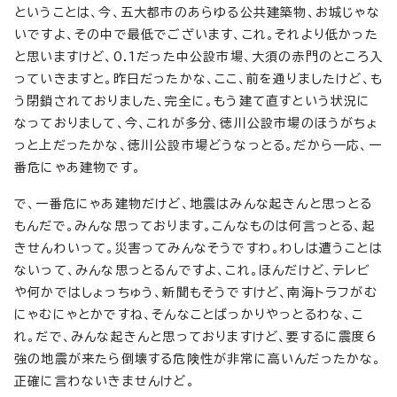
ということは、今、五大都市のあらゆる公共建築物、お城じゃな
いですよ、その中で最低でございます、これ。それより低かった
と思いますけど、0.1だった中公設市場、大須の赤門のところ入
っていきますと。昨日だったかな、ここ、前を通りましたけど、も
う閉鎖されておりました、完全に。もう建て直すという状況に
なっておりまして、今、これが多分、徳川公設市場のほうがちょ
っと上だったかな、徳川公設市場どうなっとる。だから一応、一
番危にゃあ建物です。
で、一番危にゃあ建物だけど、地震はみんな起きんと思っとる
もんだで。みんな思っております。こんなものは何言っとる、起
きせんわいって。災害ってみんなそうですわ。わしは遭うことは
ないって、みんな思っとるんですよ、これ。ほんだけど、テレビ
や何かではしょっちゅう、新聞もそうですけど、南海トラフがむ
にゃむにゃとかですね、そんなことばっかりやっとるわな、こ
れ。だで、みんな起きんと思っておりますけど、要するに震度6
強の地震が来たら倒壊する危険性が非常に高いんだったかな。
正確に言わないきませんけど。