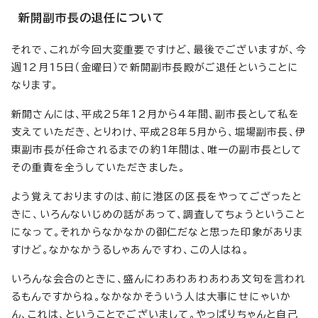
新開副市長の退任について
それで、これが今回大変重要ですけど、最後でございますが、今
週12月15日（金曜日）で新開副市長殿がご退任ということに
なります。
新開さんには、平成25年12月から4年間、副市長として私を
支えていただき、とりわけ、平成28年5月から、堀場副市長、伊
東副市長が任命されるまでの約1年間は、唯一の副市長として
その重責を全うしていただきました。
よう覚えておりますのは、前に港区の区長をやってござったと
きに、いろんないじめの話があって、調査してちょうということ
になって。それからなかなかの御仁だなと思った印象がありま
すけど。なかなかうるしゃあんですわ、この人はね。
いろんな会合のときに、盛んにわあわあわあわあ文句を言われ
るもんですからね。なかなかそういう人は大事にせにゃいか
ん、これは、ということでございまして。やっぱりちゃんと自己