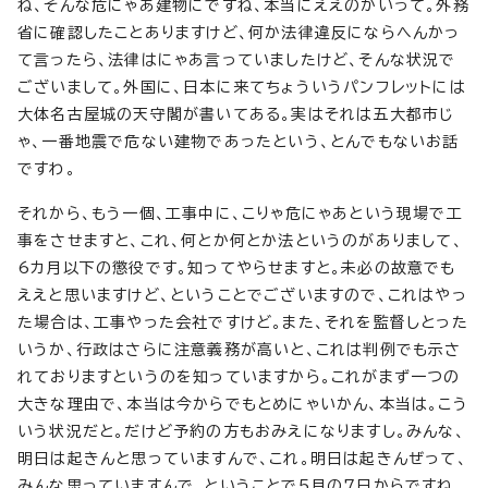
ね、そんな危にゃあ建物にですね、本当にええのかいって。外務
省に確認したことありますけど、何か法律違反にならへんかっ
て言ったら、法律はにゃあ言っていましたけど、そんな状況で
ございまして。外国に、日本に来てちょういうパンフレットには
大体名古屋城の天守閣が書いてある。実はそれは五大都市じ
ゃ、一番地震で危ない建物であったという、とんでもないお話
ですわ。
それから、もう一個、工事中に、こりゃ危にゃあという現場で工
事をさせますと、これ、何とか何とか法というのがありまして、
6カ月以下の懲役です。知ってやらせますと。未必の故意でも
ええと思いますけど、ということでございますので、これはやっ
た場合は、工事やった会社ですけど。また、それを監督しとった
いうか、行政はさらに注意義務が高いと、これは判例でも示さ
れておりますというのを知っていますから。これがまず一つの
大きな理由で、本当は今からでもとめにゃいかん、本当は。こう
いう状況だと。だけど予約の方もおみえになりますし。みんな、
明日は起きんと思っていますんで、これ。明日は起きんぜって、
みんな思っていますんで。ということで5月の7日からですね、