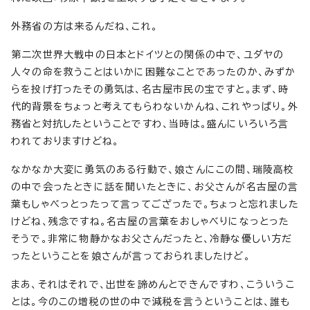
外務省の方は来るんだね、これ。
第二次世界大戦中の日本とドイツとの関係の中で、ユダヤの
人々の命を救うことはいかに困難なことであったのか、みずか
らを投げ打ったその勇気は、名古屋市民の宝ですと。まず、時
代的背景をちょっと考えてもらわないかんね、これやっぱり。外
務省と対抗したということですわ、当時は。盛んにいろいろ言
われておりますけどね。
なかなか大変に勇気のある行動で、娘さんにこの間、瑞陵高校
の中で会ったときに話を聞いたときに、お父さんが名古屋の言
葉もしゃべっとったって言ってござったで。ちょっと忘れました
けどね、残念ですね。名古屋の言葉をおしゃべりになっとった
そうで。非常に物静かなお父さんだったと、冷静な優しい方だ
ったということを娘さんが言っておられましたけど。
まあ、それはそれで、出世を諦めんとできんですわ、こういうこ
とは。今のこの増税の世の中で減税を言うということは、誰も