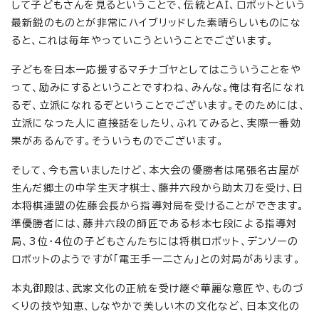
して子どもさんを見るということで、伝統とAI、ロボットという
最新鋭のものとが非常にハイブリッドした素晴らしいものにな
ると、これは毎年やっていこうということでございます。
子どもを日本一応援するマチナゴヤとしてはこういうことをや
って、励みにするということですわね、みんな。俺は有名になれ
るぞ、立派になれるぞということでございます。そのためには、
立派になった人に直接話をしたり、ふれてみると、実際一番効
果があるんです。そういうものでございます。
そして、今も言いましたけど、本大会の優勝者は尾張名古屋が
生んだ郷土の中学生天才棋士、藤井六段から助太刀を受け、日
本将棋連盟の佐藤会長から指導対局を受けることができます。
準優勝者には、藤井六段の師匠である杉本七段による指導対
局、3位・4位の子どもさんたちには将棋ロボット、デンソーの
ロボットのようですが「電王手一二さん」との対局があります。
本丸御殿は、武家文化の正統を受け継ぐ華麗な意匠や、ものづ
くりの技や知恵、しなやかで美しい木の文化など、日本文化の