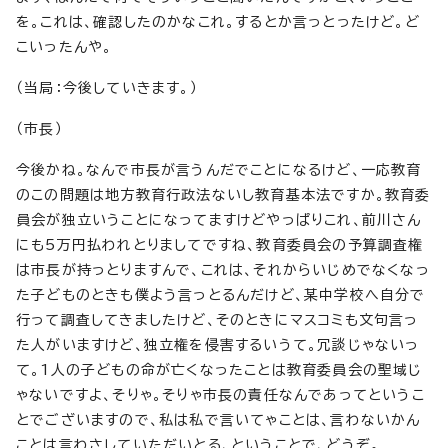
を。これは、確認したのかなこれ。するとか言っとったけど。ど
こいったんや。
（当局：今後していきます。）
（市長）
今後かね。なんで市長が言うんだでことになるけど、一応教育
のこの問題は地方教育行政法ないし教育基本法ですか。教育委
員会が独立いうことになってますけどやっぱりこれ、前川さん
にも5万円払われとりましてですね、教育委員会の予算調査権
は市長が持っとりますんで、これは、それからいじめでなくなっ
た子どものときも僕よう言っとるんだけど、某中学校へ自分で
行って調査してきましたけど、そのときにマスコミも文句言っ
た人がいますけど、独立権を侵害するいうて。冗談じゃないっ
て。1人の子どもの命が亡くなったことは教育委員会の聖域じ
ゃないですよ、そりゃ。そりゃ市長の責任なんであってというこ
とでございますので、私は私で言いてゃことは、言わないかん
ことは言わさしていただいとる、ということで、どうぞ。