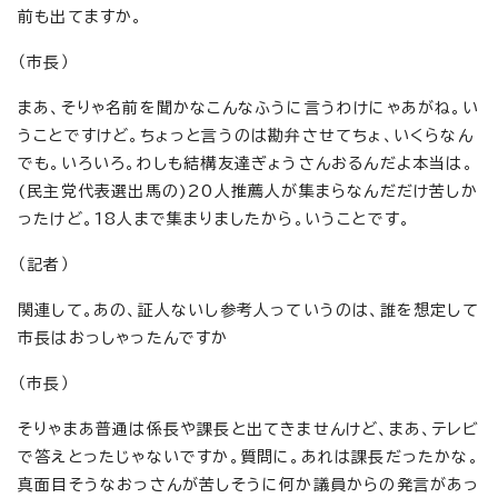
前も出てますか。
（市長）
まあ、そりゃ名前を聞かなこんなふうに言うわけにゃあがね。い
うことですけど。ちょっと言うのは勘弁させてちょ、いくらなん
でも。いろいろ。わしも結構友達ぎょうさんおるんだよ本当は。
(民主党代表選出馬の)20人推薦人が集まらなんだだけ苦しか
ったけど。18人まで集まりましたから。いうことです。
（記者）
関連して。あの、証人ないし参考人っていうのは、誰を想定して
市長はおっしゃったんですか
（市長）
そりゃまあ普通は係長や課長と出てきませんけど、まあ、テレビ
で答えとったじゃないですか。質問に。あれは課長だったかな。
真面目そうなおっさんが苦しそうに何か議員からの発言があっ