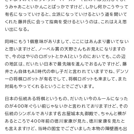
うみゃあこといかんことばっかですけど、しかし何かこうやって
有名になっていけると、立派になっていけるという道を開いて
くれた藤井氏に会って指南を受けるというのは、これはええ思
い出になる。
同時にもう1個意味がありまして、ここにはあんまり書いてない
と思いますけど、ノーベル賞の天野さんもお見えになりますの
で、今のはやりのロボットとかAIというのにおいても、この辺
の地区は、だいたい日本で最先端を進んでおるんですけど、藤
井さん自体もAI時代の申し子だと言われていますでね、デンソ
ーの将棋ロボットが有名でして、将棋ロボットも来まして、また
対局もやってくれるということでございます。
日本の伝統ある将棋というもの、だいたい今のルールになった
のが400年ぐらい前じゃないかと言われておりますけど、その
伝統のシンボルであります名古屋城本丸御殿で、ちゃんと襖が
あるところで400年前の徳川家康が見た、徳川家康を見たと
も言えますけど、当時の国宝でございました本物の障壁画も出