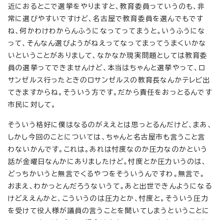
近におるとこで選挙をやりますと、教育委員っていうのも、非
常に選びやすいですけど、名古屋で教育委員を選んでもです
ね、何かわけわからんふうになってってまうと。いうふうにな
って、そんなん選びようがねえってなってまってうまくいかな
いということがありまして、なかなか現実問題としては教育委
員の選挙ってできませんけど、本当はちゃんと選挙やって、ロ
サンゼルス行ったときのロサンゼルスの教育長なんかテレビ出
てきますからね。そういう方です。だから責任をおっとるんです
市民に対して。
そういう格好に僕はなるのがええとは思っとるんだけど、まあ、
しかし今回のことについては、ちゃんと名古屋市も言うこと言
わないかんです。これは。あれは忖度なのか圧力なのかという
話が金曜日なんかにありましたけど。忖度とか圧力いうのは、
どっちかいうと無言でくるやつをそういうんですわ。無言で。
おまえ、わかっとんだろうないうて。あと出世できんようになる
けどええんかと、こういうのは圧力とか、忖度と。そういう圧力
を受けて役人様が議員の言うことを聞いてしまうということに