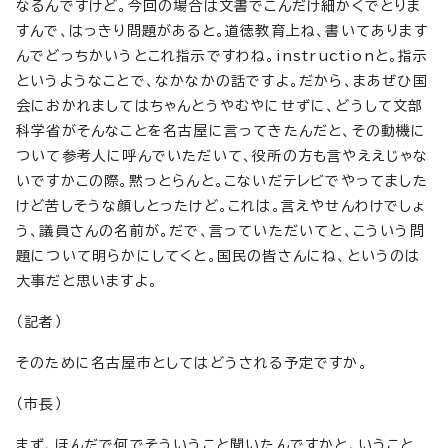
なるんですけど。今回の場合は文書でこんだけ細かくでとりま
すんで、はっきり問題があると。道徳教育上ね、書いてあります
んでどっちかいうとこれ指示ですわね。instructionと。指示
というようなことで、なかなかの話ですよ。だから、まあぜひ国
会におかれましてはちゃんとうやむやにせずに、どうして文部
科学省がそんなことを名古屋に言ってきたんだと、その動機に
ついて参考人に呼んでいただいて、役所の方も言やええじゃな
いですかこの際。黙っとらんと。こないだテレビでやってました
けど苦しそうな顔しとったけど。これは。言えやせんわけでしょ
う、議員さんの名前が。だで、言っていただいてと、こういう問
題について明らかにしてくと。国民の皆さんにね、というのは
大事だと思いますよ。
（記者）
そのために名古屋市としてはどうされる予定ですか。
（市長）
まず、ほんだで何でそういうこと聞いたんですかと、いうこと