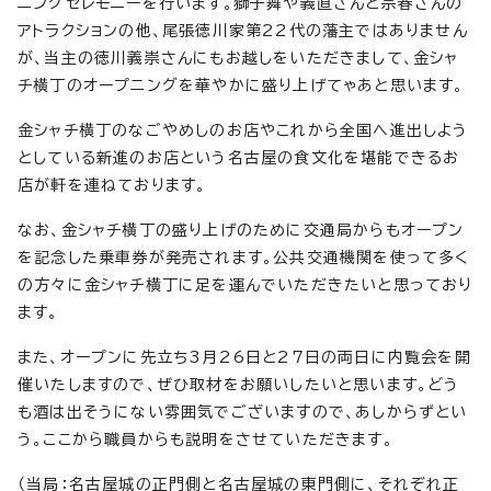
ニングセレモニーを行います。獅子舞や義直さんと宗春さんの
アトラクションの他、尾張徳川家第22代の藩主ではありません
が、当主の徳川義崇さんにもお越しをいただきまして、金シャ
チ横丁のオープニングを華やかに盛り上げてゃあと思います。
金シャチ横丁のなごやめしのお店やこれから全国へ進出しよう
としている新進のお店という名古屋の食文化を堪能できるお
店が軒を連ねております。
なお、金シャチ横丁の盛り上げのために交通局からもオープン
を記念した乗車券が発売されます。公共交通機関を使って多く
の方々に金シャチ横丁に足を運んでいただきたいと思っており
ます。
また、オープンに先立ち3月26日と27日の両日に内覧会を開
催いたしますので、ぜひ取材をお願いしたいと思います。どう
も酒は出そうにない雰囲気でございますので、あしからずとい
う。ここから職員からも説明をさせていただきます。
（当局：名古屋城の正門側と名古屋城の東門側に、それぞれ正