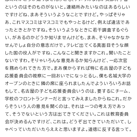
というのはそのものがないと。連絡所みたいなのはあるらしい
ですけどね、まあそういうようなことですけど。やっぱそりゃ
あ、これマスコミはマスコミでもやっとるけど、例えば違法であ
ったときとかですね。そういうようなときに若干調査するぐら
い、があるのかどうか知りませんけども、まあ、そりゃなかなか
せんでしょ自分の意志だけで。テレビ出てくる真面目そうな顔
した国の役人がですね、こんなこと聞きますかこれ。聞いたこと
ないですわ。そりゃいろんな意見あるか知らんけど、一応次官
を務められてきた方で。まあ僕からすれば特に名古屋の子ども
応援委員会の視察に一回おいでになっとるし、僕も名城大学の
オープンのときに隣の席に座られましたんでよういろいろお話
もして、名古屋の子ども応援委員会いうのは、要するにチーム、
学校のフロントランナーだと言ってみえましたからねこれ。だか
らそういう人の意見を聞くのは、それは一つの考え方であっ
て、そうでないという方は出てきてください。これは教育委員
会が決めるんですけど、これは。どうぞ出てきていただいて、し
ゃべっていただいたらええと思いますよ。道徳に反する言って。