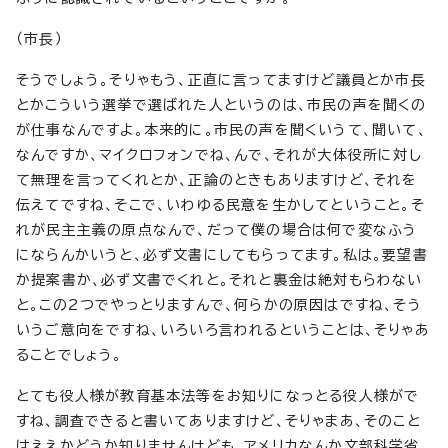
（市長）
そうでしょう。そりゃもう、正直に言ってますけど議員とか市長
とかこういう選挙で選ばれた人というのは、市民の声を聞くの
が仕事なんですよ。本来的に。市民の声を聞くいうて、聞いて、
なんですか、マイクロフォンでね、んで、それが大体役所に対し
て無理を言ってくれとか、正論のときもありますけど、それを
伝えてですね、そこで、いわゆる民意を生かしてということ。そ
れが民主主義の原点なんで、だって僕の場合は何で変なふう
にならんかいうと、必ず文書にしてもらってます。私は。要望書
か提案書か、必ず文書でくれと。それと裏金は絶対もらわない
と。この2つでやっとりますんで、何らかの原因はですね、そう
いうご意向をですね、いろいろ言われるということは、そりゃあ
ることでしょう。
とても役人様が教育基本法等をお知りになっとる役人様がで
すね、調査できると書いてありますけど、そりゃまあ、そのこと
はええかどうか知りませんけども、アメリカなんか文部科学省