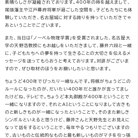
素晴らしさが凝縮されております。400年の時を越えまして、
尾張藩主や江戸幕府将軍が過ごした空間を、子どもたちにも体
験していただき、名古屋城に対する誇りを持っていただきてゃ
あということでございます。
また、当日は「ノーベル物理学賞」を受賞されました、名古屋大
学の天野浩教授にもお越しをいただきまして、藤井六段と一緒
に、子どもたちへの夢を持って生きることの大切さを伝えるメ
ッセージを送ってもらおうと考えております。対談がございま
すので、ぜひ取材のほうをお願いしたいと思います。
ちょうど400年でぴったり一緒なんです。将棋がちょうどこの
ルールになったのが、だいたい400年だと誰かが言ってまし
たけどね、テレビで。ちょうど本丸御殿が400年ということで
一緒になりますので、それとAIということになりまして古きも
のと新しきものが一緒になったということで。そのまた新しき
シンボルといえると思うけど、藤井さんと天野先生とお見えに
なって話をするということで、毎年やるつもりでございますの
で、古いものと伝統的なものと最も新しいものがマチを引っ張