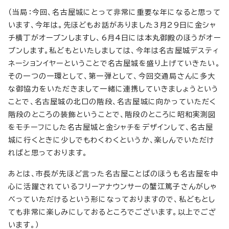
（当局：今回、名古屋城にとって非常に重要な年になると思って
います、今年は。先ほどもお話がありました3月29日に金シャ
チ横丁がオープンしますし、6月4日には本丸御殿のほうがオー
プンします。私どもといたしましては、今年は名古屋城デスティ
ネーションイヤーということで名古屋城を盛り上げていきたい。
その一つの一環として、第一弾として、今回交通局さんに多大
な御協力をいただきまして一緒に連携していきましょうという
ことで、名古屋城の北口の階段、名古屋城に向かっていただく
階段のところの装飾ということで、階段のところに昭和実測図
をモチーフにした名古屋城と金シャチをデザインして、名古屋
城に行くときに少しでもわくわくというか、楽しんでいただけ
ればと思っております。
あとは、市長が先ほど言った名古屋ことばのほうも名古屋を中
心に活躍されているフリーアナウンサーの蟹江篤子さんがしゃ
べっていただけるという形になっておりますので、私どもとし
ても非常に楽しみにしておるところでございます。以上でござ
います。）