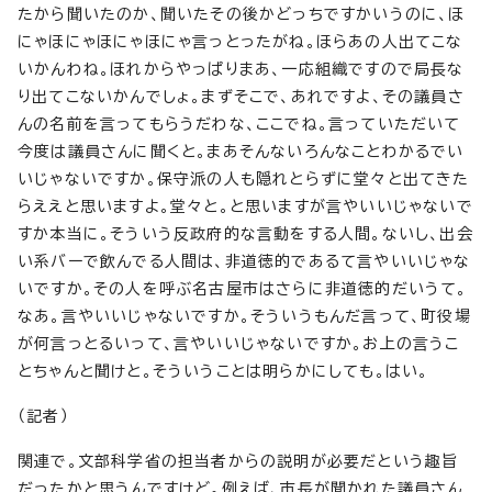
たから聞いたのか、聞いたその後かどっちですかいうのに、ほ
にゃほにゃほにゃほにゃ言っとったがね。ほらあの人出てこな
いかんわね。ほれからやっぱりまあ、一応組織ですので局長な
り出てこないかんでしょ。まずそこで、あれですよ、その議員さ
んの名前を言ってもらうだわな、ここでね。言っていただいて
今度は議員さんに聞くと。まあそんないろんなことわかるでい
いじゃないですか。保守派の人も隠れとらずに堂々と出てきた
らええと思いますよ。堂々と。と思いますが言やいいじゃないで
すか本当に。そういう反政府的な言動をする人間。ないし、出会
い系バーで飲んでる人間は、非道徳的であるて言やいいじゃな
いですか。その人を呼ぶ名古屋市はさらに非道徳的だいうて。
なあ。言やいいじゃないですか。そういうもんだ言って、町役場
が何言っとるいって、言やいいじゃないですか。お上の言うこ
とちゃんと聞けと。そういうことは明らかにしても。はい。
（記者）
関連で。文部科学省の担当者からの説明が必要だという趣旨
だったかと思うんですけど。例えば、市長が聞かれた議員さん