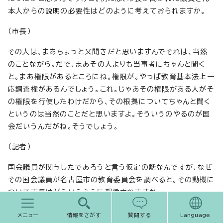
本人からの説明の必要性はどのように考えておられますか。
（市長）
その人は、まあちょっと又聞きだと思いますんでそれは、当然
のことながら。だで、まあその人よりも当事者にちゃんと聞く
と。まあ権限があるところにね。権限が。やっぱ教育基本法上一
応調査権があるんでしょう。これ。じゃあその権限がある人がそ
の権限を行使したわけだから、その根拠についてちゃんと聞く
というのは当然のことだと思いますよ。そういうのやるのが国
会だいうんだがね。そうでしょう。
（記者）
国会議員が関与したであろうと言う仮定の話なんですが、なぜ
その国会議員が名古屋市の教育委員会を調べると。その動機に
ついて市長はどういうふうに想像されますか。
（市長）
メニュー
情報をさがす
質問する
Language