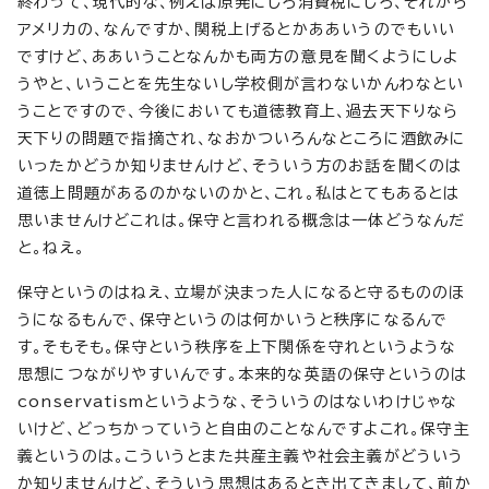
終わって、現代的な、例えば原発にしろ消費税にしろ、それから
アメリカの、なんですか、関税上げるとかああいうのでもいい
ですけど、ああいうことなんかも両方の意見を聞くようにしよ
うやと、いうことを先生ないし学校側が言わないかんわなとい
うことですので、今後においても道徳教育上、過去天下りなら
天下りの問題で指摘され、なおかついろんなところに酒飲みに
いったかどうか知りませんけど、そういう方のお話を聞くのは
道徳上問題があるのかないのかと、これ。私はとてもあるとは
思いませんけどこれは。保守と言われる概念は一体どうなんだ
と。ねえ。
保守というのはねえ、立場が決まった人になると守るもののほ
うになるもんで、保守というのは何かいうと秩序になるんで
す。そもそも。保守という秩序を上下関係を守れというような
思想につながりやすいんです。本来的な英語の保守というのは
conservatismというような、そういうのはないわけじゃな
いけど、どっちかっていうと自由のことなんですよこれ。保守主
義というのは。こういうとまた共産主義や社会主義がどういう
か知りませんけど、そういう思想はあるとき出てきまして、前か