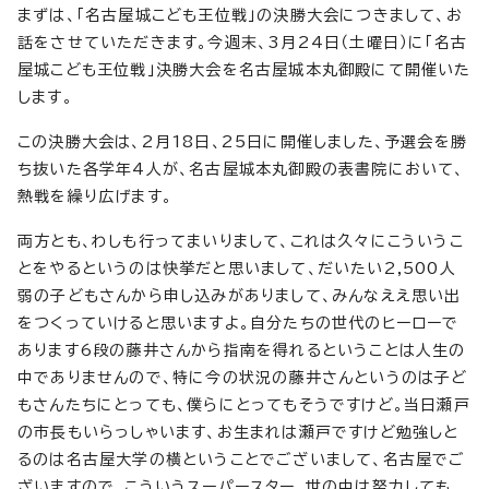
まずは、「名古屋城こども王位戦」の決勝大会につきまして、お
話をさせていただきます。今週末、3月24日（土曜日）に「名古
屋城こども王位戦」決勝大会を名古屋城本丸御殿にて開催いた
します。
この決勝大会は、2月18日、25日に開催しました、予選会を勝
ち抜いた各学年4人が、名古屋城本丸御殿の表書院において、
熱戦を繰り広げます。
両方とも、わしも行ってまいりまして、これは久々にこういうこ
とをやるというのは快挙だと思いまして、だいたい2,500人
弱の子どもさんから申し込みがありまして、みんなええ思い出
をつくっていけると思いますよ。自分たちの世代のヒーローで
あります6段の藤井さんから指南を得れるということは人生の
中でありませんので、特に今の状況の藤井さんというのは子ど
もさんたちにとっても、僕らにとってもそうですけど。当日瀬戸
の市長もいらっしゃいます、お生まれは瀬戸ですけど勉強しと
るのは名古屋大学の横ということでございまして、名古屋でご
ざいますので、こういうスーパースター、世の中は努力しても、