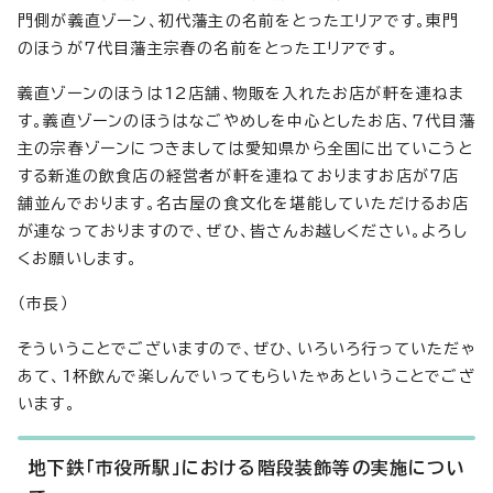
門側が義直ゾーン、初代藩主の名前をとったエリアです。東門
のほうが7代目藩主宗春の名前をとったエリアです。
義直ゾーンのほうは12店舗、物販を入れたお店が軒を連ねま
す。義直ゾーンのほうはなごやめしを中心としたお店、7代目藩
主の宗春ゾーンにつきましては愛知県から全国に出ていこうと
する新進の飲食店の経営者が軒を連ねておりますお店が7店
舗並んでおります。名古屋の食文化を堪能していただけるお店
が連なっておりますので、ぜひ、皆さんお越しください。よろし
くお願いします。
（市長）
そういうことでございますので、ぜひ、いろいろ行っていただゃ
あて、1杯飲んで楽しんでいってもらいたゃあということでござ
います。
地下鉄「市役所駅」における階段装飾等の実施につい