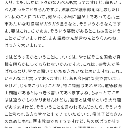
入り、また、ほかに下々のなんべんも言ってますけど、前もいっ
ぺんあったことあるんですよ。衆議院が議事録削除しましたけ
ど、私のことについて。何かね、本当に国が上であって名古屋
市みたいな町役場がガタガタ言うなと、そういうふうなんです
よ、要はこれ。だでまあ、そういう姿勢があるとこもあるという
ことでございますけど、まあ議員さんが言わんとやらんわね。
はっきり言いまして。
ではどうするかということについては、やっぱそこを国会で真
相を明らかにしてもらわないかんですよ、これは。参考人で呼
ばれるなり、堂々と聞いていただきたいなと思いますね、これ。
いろんなこと言っておりますけど、私も今日幹部会で言いまし
たけど、じゃあこういうことが、特に問題はあれだね。道徳教育
上問題があるとはっきり書いてありますよね、ちょっとてにを
はは違うかもわかりませんけども。道徳とは何かという大問題
がありますけど。そういうことを言われるんだったら、そういう
こと言われる方も堂々と出てきていただいて、僕は子どもさん
のためにもね、歴史教育でもそうですけど、昔の話ばっかりで