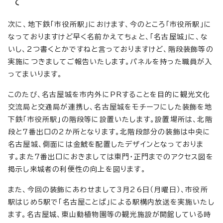
て
次に、地下鉄「市役所駅」におけます、今のところ「市役所駅」に
なっておりますけど早く名前かえてちょと、「名古屋城」に、な
いし、2つ書くとかですねと言っておりますけど、階段装飾等の
実施につきましてご報告いたします。パネルを持った職員が入
ってまいります。
このたび、名古屋城を市内外にPRすることを目的に観光文化
交流局と交通局が連携し、名古屋城をモチーフにした装飾を地
下鉄「市役所駅」の階段等に設置いたします。設置場所は、北階
段と7番出口の2か所となります。北階段部分の装飾は中央に
名古屋城、側面には金鯱を配置したデザインとなっておりま
す。また7番出口におきましては東門・正門までのアクセス図を
掲示し来城者の利便性の向上を図ります。
また、今回の装飾にあわせまして3月26日（月曜日）、市役所
駅はじめ5駅で「名古屋ことば」による駅構内放送を実施いたし
ます。名古屋城、東山動植物園等の観光施設が開館している時