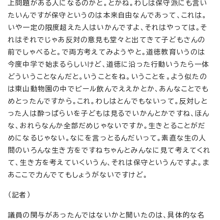
上問題がある人になるのかと。とかね。わしは保守派にも言い
たいんですが保守というのは本来自由なんであって、これは。
いや一定の限度超えた人はいかんですよ、それはやっては。そ
れはそれでじゃあ反対の意見も堂々と出てきて子どもさんの
前でしゃべると。で両方考えてみようやと。道徳教育いうのは
今度中学で始まるらしいけど、道徳に沿った行動いうたら一体
どういうことなんだと。いうことをね。いうことを。よう似たの
は東山動物園の中でビール飲んでええかとか、あんなことでも
めとったんですから。これ。わしはとんでもないって。反対しと
った人は酔っぱらいを子どもは見るでいかんとかですね、ほん
な、おれらなんか全部だめじゃないですか。生きとることがだ
めになるじゃない。なにを言っとるんだいって。素直な生の人
間のいろんな生き方をですねちゃんとみんなに見て考えてくれ
て、生き方を考えていくいうん、それは保守というんですよ。ま
あここで力んでてもしょうがないですけど。
（記者）
議員の関与があったんではないかと聞いたのは、具体的な名