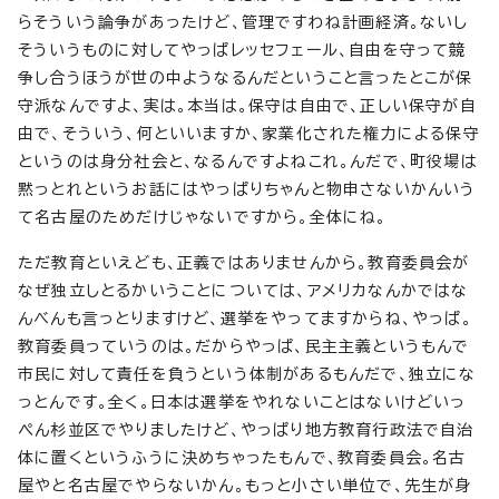
らそういう論争があったけど、管理ですわね計画経済。ないし
そういうものに対してやっぱレッセフェール、自由を守って競
争し合うほうが世の中ようなるんだということ言ったとこが保
守派なんですよ、実は。本当は。保守は自由で、正しい保守が自
由で、そういう、何といいますか、家業化された権力による保守
というのは身分社会と、なるんですよねこれ。んだで、町役場は
黙っとれというお話にはやっぱりちゃんと物申さないかんいう
て名古屋のためだけじゃないですから。全体にね。
ただ教育といえども、正義ではありませんから。教育委員会が
なぜ独立しとるかいうことについては、アメリカなんかではな
んべんも言っとりますけど、選挙をやってますからね、やっぱ。
教育委員っていうのは。だからやっぱ、民主主義というもんで
市民に対して責任を負うという体制があるもんだで、独立にな
っとんです。全く。日本は選挙をやれないことはないけどいっ
ぺん杉並区でやりましたけど、やっぱり地方教育行政法で自治
体に置くというふうに決めちゃったもんで、教育委員会。名古
屋やと名古屋でやらないかん。もっと小さい単位で、先生が身