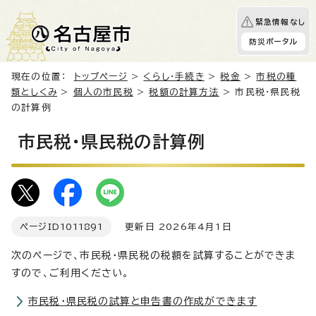
緊急情報なし
防災ポータル
現在の位置：
トップページ
>
くらし・手続き
>
税金
>
市税の種
類としくみ
>
個人の市民税
>
税額の計算方法
> 市民税・県民税
の計算例
市民税・県民税の計算例
ページID
1011891
更新日 2026年4月1日
次のページで、市民税・県民税の税額を試算することができま
すので、ご利用ください。
市民税・県民税の試算と申告書の作成ができます