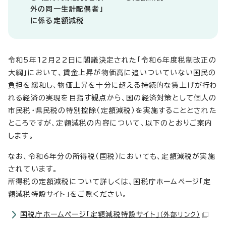
外の同一生計配偶者」
に係る定額減税
令和5年12月22日に閣議決定された「令和6年度税制改正の
大綱」において、賃金上昇が物価高に追いついていない国民の
負担を緩和し、物価上昇を十分に超える持続的な賃上げが行わ
れる経済の実現を目指す観点から、国の経済対策として個人の
市民税・県民税の特別控除（定額減税）を実施することとされた
ところですが、定額減税の内容について、以下のとおりご案内
します。
なお、令和6年分の所得税（国税）においても、定額減税が実施
されています。
所得税の定額減税について詳しくは、国税庁ホームページ「定
額減税特設サイト」をご覧ください。
国税庁ホームページ「定額減税特設サイト」
（外部リンク）