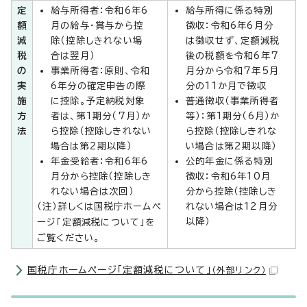
定
給与所得者：令和6年6
給与所得に係る特別
額
月の給与・賞与から控
徴収：令和6年6月分
減
除（控除しきれない場
は徴収せず、定額減税
税
合は翌月）
後の税額を令和6年7
の
事業所得者：原則、令和
月分から令和7年5月
実
6年分の確定申告の際
分の11か月で徴収
施
に控除。予定納税対象
普通徴収（事業所得者
方
者は、第1期分（7月）か
等）：第1期分（6月）か
法
ら控除（控除しきれない
ら控除（控除しきれな
場合は第2期以降）
い場合は第2期以降）
年金受給者：令和6年6
公的年金に係る特別
月分から控除（控除しき
徴収：令和6年10月
れない場合は次回）
分から控除（控除しき
（注）詳しくは国税庁ホームペ
れない場合は12月分
以降）
ージ「定額減税について」を
ご覧ください。
国税庁ホームページ「定額減税について」
（外部リンク）