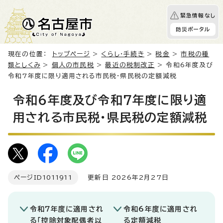
緊急情報なし
防災ポータル
現在の位置：
トップページ
>
くらし・手続き
>
税金
>
市税の種
類としくみ
>
個人の市民税
>
最近の税制改正
> 令和6年度及び
令和7年度に限り適用される市民税・県民税の定額減税
令和6年度及び令和7年度に限り適
用される市民税・県民税の定額減税
ページID
1011911
更新日 2026年2月27日
令和7年度に適用され
令和6年度に適用され
る「控除対象配偶者以
る定額減税