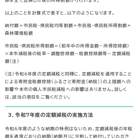
除を全て反映した後の所得割額から行います。
以上のことを計算式で表すと、以下のようになります。
納付額＝市民税・県民税均等割額＋市民税・県民税所得割額＋
森林環境税額
市民税・県民税所得割額＝（前年中の所得金額－所得控除額）
×本市減税後の税率－調整控除額－税額控除額等－定額減税
額（注）
（注）令和6年度の定額減税と同様に、定額減税を適用すること
による寄附金税額控除（ふるさと寄附金（納税））の上限額への
影響や本市の個人市民税減税への影響はありません。詳しく
は、該当の項目をご覧ください。
3．令和7年度の定額減税の実施方法
令和6年度のような納期の特例はないため、定額減税後の年税
額を通常どおりの納期（納期月）に分割して納付していただき