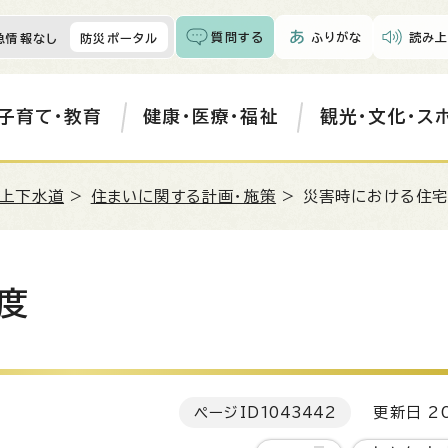
質問する
ふりがな
読み上
急情報なし
防災ポータル
子育て・教育
健康・医療・福祉
観光・文化・ス
・上下水道
>
住まいに関する計画・施策
> 災害時における住
度
ページID
1043442
更新日 20