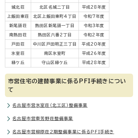
城北荘
北区名城二丁目
平成28年度
上飯田東荘
北区上飯田東町4丁目
令和7年度
新尾頭荘
熱田区新尾頭一丁目
令和3年度
南熱田荘
熱田区六番2丁目
令和2年度
戸田荘
中川区戸田明正三丁目
平成20年度
氷室荘
南区氷室町
平成26年度
緑ケ丘
守山区緑ケ丘
平成28年度
市営住宅の建替事業に係るPFI手続きについ
て
名古屋市営氷室荘（北工区）整備事業
名古屋市営東芳野荘整備事業
名古屋市営柳原荘2期整備事業に係るPFI手続き