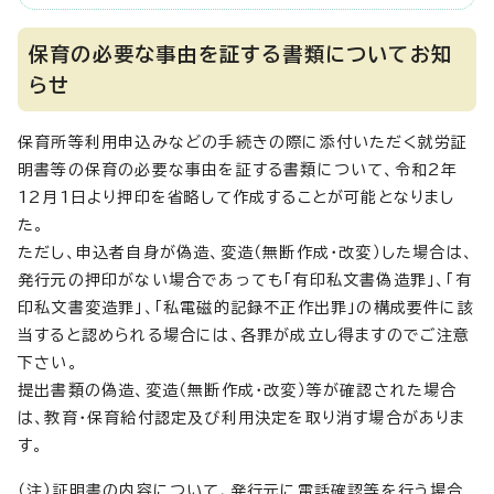
保育の必要な事由を証する書類についてお知
らせ
保育所等利用申込みなどの手続きの際に添付いただく就労証
明書等の保育の必要な事由を証する書類について、令和2年
12月1日より押印を省略して作成することが可能となりまし
た。
ただし、申込者自身が偽造、変造（無断作成・改変）した場合は、
発行元の押印がない場合であっても「有印私文書偽造罪」、「有
印私文書変造罪」、「私電磁的記録不正作出罪」の構成要件に該
当すると認められる場合には、各罪が成立し得ますのでご注意
下さい。
提出書類の偽造、変造（無断作成・改変）等が確認された場合
は、教育・保育給付認定及び利用決定を取り消す場合がありま
す。
（注）証明書の内容について、発行元に電話確認等を行う場合