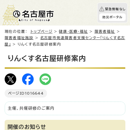
緊急情報なし
防災ポータル
現在の位置：
トップページ
>
健康・医療・福祉
>
障害者福祉
>
障害者福祉施設
>
名古屋市発達障害者支援センター「りんくす名古
屋」
> りんくす名古屋研修案内
りんくす名古屋研修案内
ページID
1016644
主催、共催研修のご案内
開催のお知らせ