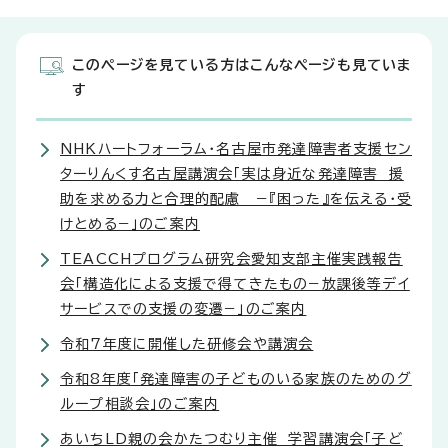
このページを見ている方はこんなページも見ていま
す
NHKハートフォーラム・名古屋市発達障害者支援セン
ターりんくす名古屋講演会「実は身近な発達障害 援
助を求める力と合理的配慮 −『困った』を伝える・受
けとめる−」のご案内
TEACCHプログラム研究会愛知支部主催実践報告
会「構造化による支援で得てきたもの−放課後等デイ
サービスでの支援の変遷−」のご案内
令和7年度に開催した研修会や講演会
令和8年度「発達障害の子どものいる家族のためのグ
ループ相談会」のご案内
あいちLD親の会かたつむり主催 学習講演会「子ど