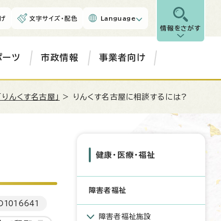
げ
文字サイズ・配色
Language
情報をさがす
ポーツ
市政情報
事業者向け
りんくす名古屋」
> りんくす名古屋に相談するには?
健康・医療・福祉
障害者福祉
D
1016641
障害者福祉施設