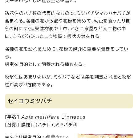
女王を中心とした社会生活を営む。
訪花性のハチ類の代表的なもので、ミツバチやマルハナバチが
含まれる。各種の花から蜜や花粉を集めて、幼虫を養ったり自
らの餌にする。巣は樹洞や土中、ときに家屋など人工物の中
に、自らが分泌したロウ物質で板状の巣を作る。
各種の花を訪れるために、花粉の媒介に重要な働きをしてい
る。
採蜜を目的として飼養される種もある。
攻撃性はあまりないが、ミツバチなどは巣を刺激されると攻撃
性が高まり危険である。
セイヨウミツバチ
[学名]
Apis mellifera
Linnaeus
[分類] 膜翅目(ハチ目),ミツバチ科
古来より採蜜目的で飼養されて