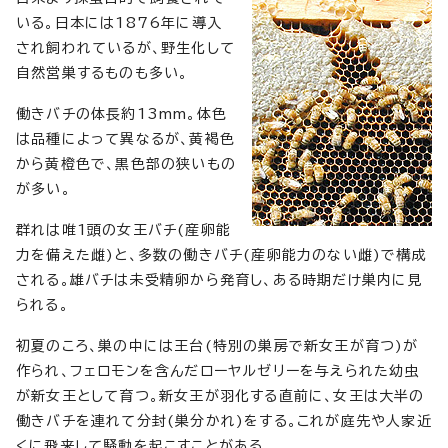
いる。日本には1876年に導入
され飼われているが、野生化して
自然営巣するものも多い。
働きバチの体長約13mm。体色
は品種によって異なるが、黄褐色
から黄橙色で、黒色部の狭いもの
が多い。
群れは唯1頭の女王バチ(産卵能
力を備えた雌)と、多数の働きバチ(産卵能力のない雌)で構成
される。雄バチは未受精卵から発育し、ある時期だけ巣内に見
られる。
初夏のころ、巣の中には王台(特別の巣房で新女王が育つ)が
作られ、フェロモンを含んだローヤルゼリーを与えられた幼虫
が新女王として育つ。新女王が羽化する直前に、女王は大半の
働きバチを連れて分封(巣分かれ)をする。これが庭先や人家近
くに飛来して騒動を起こすことがある。