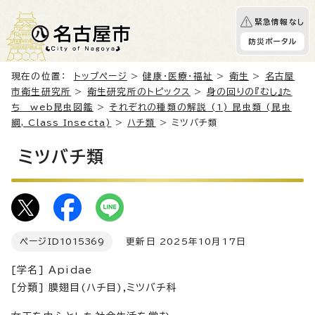
緊急情報なし
防災ポータル
現在の位置：
トップページ
>
健康・医療・福祉
>
衛生
>
名古屋
市衛生研究所
>
衛生研究所のトピックス
>
身の回りの『むし』た
ち web昆虫図鑑
>
それぞれの種類の解説 (1) 昆虫類 (昆虫
綱, Class Insecta)
>
ハチ類
> ミツバチ類
ミツバチ類
ページID
1015369
更新日 2025年10月17日
[学名] Apidae
[分類] 膜翅目(ハチ目),ミツバチ科