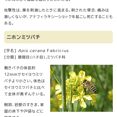
攻撃性は、巣を刺激したときに高まる。刺された場合、痛みは
激しくないが、アナフィラキシーショックを起こし死亡することも
ある。
ニホンミツバチ
[学名]
Apis cerana
Fabricius
[分類] 膜翅目(ハチ目),ミツバチ科
働きバチの体長約
12mmでセイヨウミツ
バチより小さい。体色は
セイヨウミツバチと比べ
て全体が黒ずんでいる。
樹洞、岩壁のすきま、家
屋の床下や戸袋などに