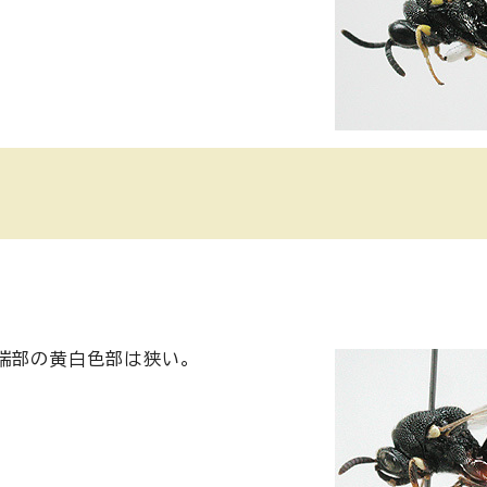
)
先端部の黄白色部は狭い。