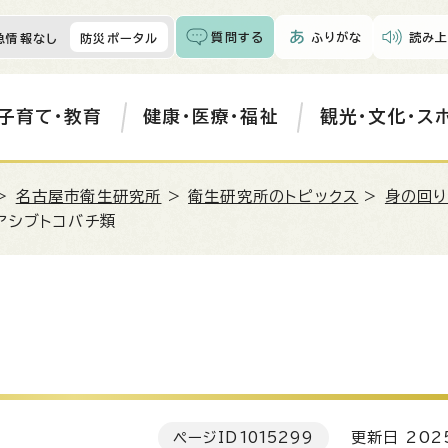
質問する
ふりがな
読み上
急情報なし
防災ポータル
子育て・教育
健康・医療・福祉
観光・文化・ス
>
名古屋市衛生研究所
>
衛生研究所のトピックス
>
身の回り
アシブトコバチ類
ページID
1015299
更新日 202