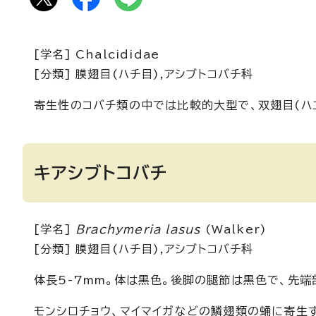
[学名] Chalcididae
[分類] 膜翅目(ハチ目),アシブトコバチ科
寄生性のコバチ類の中では比較的大型で、双翅目(ハエ
キアシブトコバチ
[学名]
Brachymeria lasus
(Walker)
[分類] 膜翅目(ハチ目),アシブトコバチ科
体長5-7mm。体は黒色。後脚の腿節は黒色で、先端
モンシロチョウ、マイマイガなどの鱗翅類の蛹に寄生