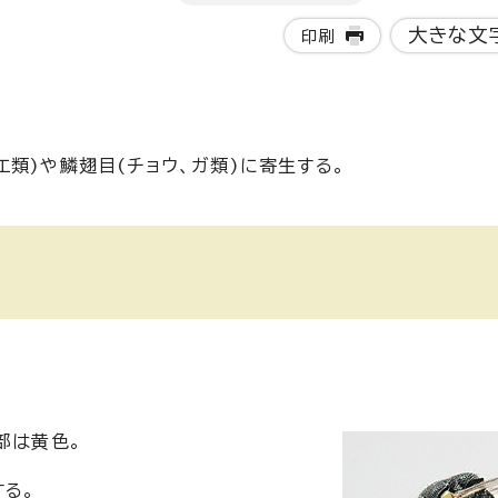
大きな文
印刷
類)や鱗翅目(チョウ、ガ類)に寄生する。
部は黄色。
する。