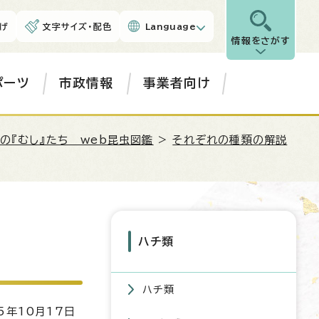
げ
文字サイズ・配色
Language
情報をさがす
ポーツ
市政情報
事業者向け
の『むし』たち web昆虫図鑑
>
それぞれの種類の解説
ハチ類
ハチ類
5年10月17日