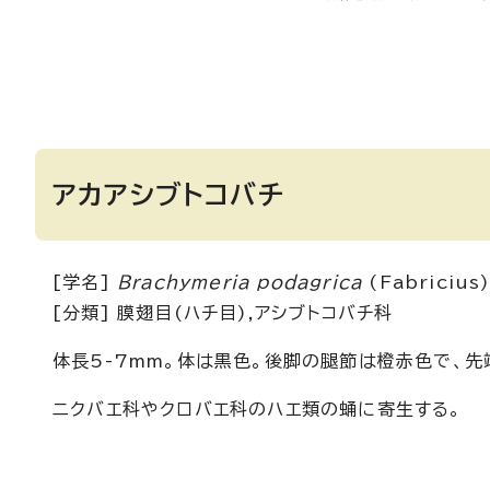
アカアシブトコバチ
[学名]
Brachymeria podagrica
(Fabricius
[分類] 膜翅目(ハチ目),アシブトコバチ科
体長5-7mm。体は黒色。後脚の腿節は橙赤色で、
ニクバエ科やクロバエ科のハエ類の蛹に寄生する。