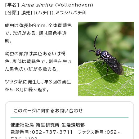
[学名]
Arge similis
(Vollenhoven)
[分類] 膜翅目(ハチ目),ミフシハバチ科
成虫は体長約9mm。全体青藍色
で、光沢がある。翅は黒色半透
明。
幼虫の頭部は黒色あるいは褐
色。腹部は黄緑色で、剛毛を生じ
た黒色の小斑が多数ある。
ツツジ類に発生し、年3回の発生
を5-8月に繰り返す。
このページに関する
お問い合わせ
健康福祉局 衛生研究所 生活環境部
電話番号：052-737-3711 ファクス番号：052-