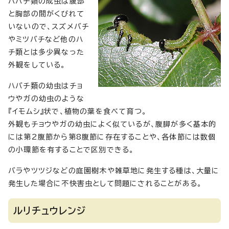
ハバチ類の成虫は腹部
と胸部の間がくびれて
いないので、スズメバチ
やミツバチなど他のハ
チ類とは多少異なった
外観をしている。
ハバチ類の幼虫はチョ
ウやガの幼虫のような
『イモムシ』状で、植物の葉を食べて育つ。
外観もチョウやガの幼虫によく似ているが、腹脚が多く基本的
には第2腹節から第8腹節に存在することや、各体節には数個
の小環節を有することで区別できる。
バラやツツジなどの庭園樹木や雑草地に発生する種は、大量に
発生した場合に不快害虫として問題にされることがある。
ルリチュウレンジ