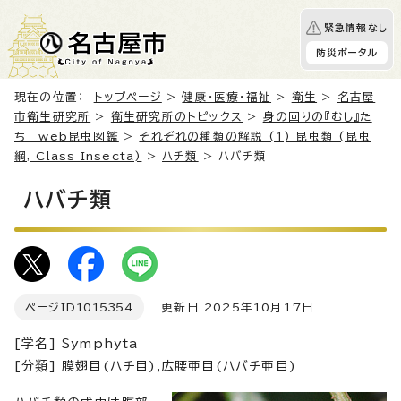
緊急情報なし
防災ポータル
現在の位置：
トップページ
>
健康・医療・福祉
>
衛生
>
名古屋
市衛生研究所
>
衛生研究所のトピックス
>
身の回りの『むし』た
ち web昆虫図鑑
>
それぞれの種類の解説 (1) 昆虫類 (昆虫
綱, Class Insecta)
>
ハチ類
> ハバチ類
ハバチ類
ページID
1015354
更新日 2025年10月17日
[学名] Symphyta
[分類] 膜翅目(ハチ目),広腰亜目(ハバチ亜目)