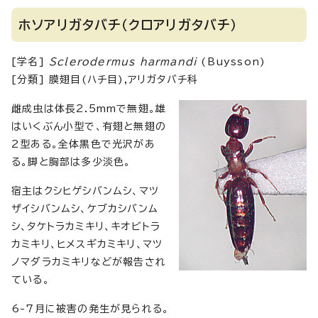
ホソアリガタバチ（クロアリガタバチ）
[学名]
Sclerodermus harmandi
(Buysson)
[分類] 膜翅目(ハチ目),アリガタバチ科
雌成虫は体長2.5mmで無翅。雄
はいくぶん小型で、有翅と無翅の
2型ある。全体黒色で光沢があ
る。脚と胸部は多少淡色。
宿主はクシヒゲシバンムシ、マツ
ザイシバンムシ、ケブカシバンム
シ、タケトラカミキリ、キオビトラ
カミキリ、ヒメスギカミキリ、マツ
ノマダラカミキリなどが報告され
ている。
6-7月に被害の発生が見られる。