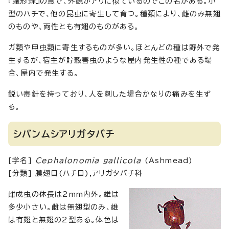
『蟻形蜂』の意で、外観がアリに似ているのでこの名がある。小
型のハチで、他の昆虫に寄生して育つ。種類により、雌のみ無翅
のものや、両性とも有翅のものがある。
ガ類や甲虫類に寄生するものが多い。ほとんどの種は野外で発
生するが、宿主が貯穀害虫のような屋内発生性の種である場
合、屋内で発生する。
鋭い毒針を持っており、人を刺した場合かなりの痛みを生ず
る。
シバンムシアリガタバチ
[学名]
Cephalonomia gallicola
(Ashmead)
[分類] 膜翅目(ハチ目),アリガタバチ科
雌成虫の体長は2mm内外。雄は
多少小さい。雌は無翅型のみ、雄
は有翅と無翅の2型ある。体色は