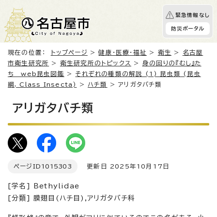
緊急情報なし
防災ポータル
現在の位置：
トップページ
>
健康・医療・福祉
>
衛生
>
名古屋
市衛生研究所
>
衛生研究所のトピックス
>
身の回りの『むし』た
ち web昆虫図鑑
>
それぞれの種類の解説 (1) 昆虫類 (昆虫
綱, Class Insecta)
>
ハチ類
> アリガタバチ類
アリガタバチ類
ページID
1015303
更新日 2025年10月17日
[学名] Bethylidae
[分類] 膜翅目(ハチ目),アリガタバチ科