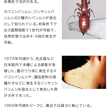
赤褐色で光沢がある。
タバコシバンムシ、ジンサンシバ
ンムシの2種のシバンムシが宿主
として知られている。好条件下で
は3週間程度で1世代が可能で、
自然状態では年4-5回の発生が
可能。
1970年代頃から、名古屋など
日本国内で本種による被害が急
増した。畳のワラ床に発生するタ
バコシバンムシや、園芸肥料の菜
種かすなどに発生するジンサンシ
バンムシを宿主として発生した例
が大半であった。
1980年代頃をピークに、最近では減少に転じている。