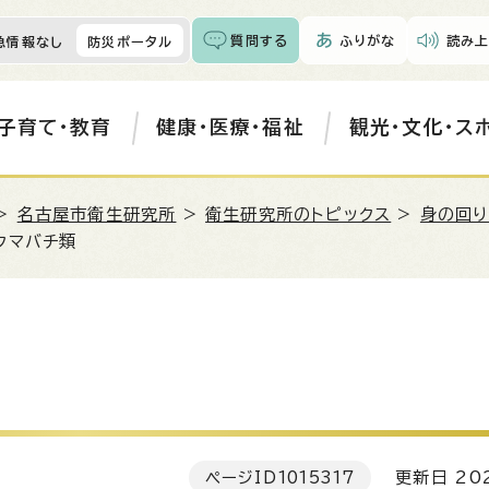
質問する
ふりがな
読み上
急情報なし
防災ポータル
子育て・教育
健康・医療・福祉
観光・文化・ス
>
名古屋市衛生研究所
>
衛生研究所のトピックス
>
身の回り
クマバチ類
ページID
1015317
更新日 202