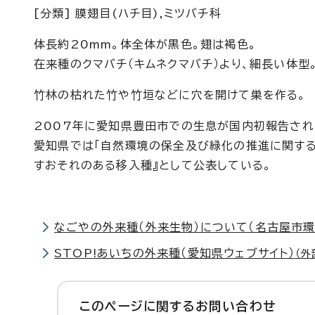
[分類] 膜翅目(ハチ目),ミツバチ科
体長約20mm。体全体が黒色。翅は褐色。
在来種のクマバチ（キムネクマバチ）より、細長い体型
竹林の枯れた竹や竹垣などに穴を開けて巣を作る。
2007年に愛知県豊田市での生息が国内初報告され
愛知県では「自然環境の保全及び緑化の推進に関する
すおそれのある移入種』として公表している。
なごやの外来種（外来生物）について（名古屋市環
STOP!あいちの外来種（愛知県ウェブサイト）
（外
このページに関する
お問い合わせ