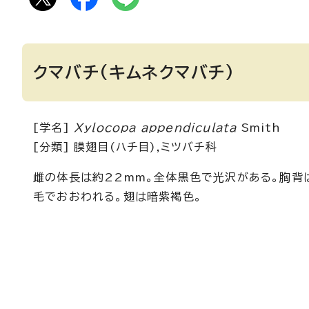
クマバチ(キムネクマバチ)
[学名]
Xylocopa appendiculata
Smith
[分類] 膜翅目(ハチ目),ミツバチ科
雌の体長は約22mm。全体黒色で光沢がある。胸背
毛でおおわれる。翅は暗紫褐色。