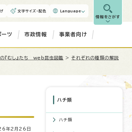
げ
文字サイズ・配色
Language
情報をさがす
ポーツ
市政情報
事業者向け
の『むし』たち web昆虫図鑑
>
それぞれの種類の解説
ハチ類
ハチ類
6年2月26日