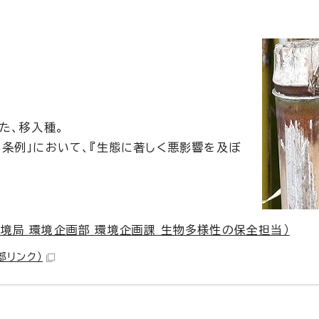
。
た、移入種。
条例」において、『生態に著しく悪影響を及ぼ
境局 環境企画部 環境企画課 生物多様性の保全担当）
部リンク）