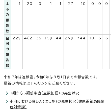
本
1
20
0
1
1
27
10
0
0
0
市
の
報
告
数
全
229
462
35
159
44
279
744
10
6
6
国
の
報
告
数
令和7年は速報値。令和8年は3月1日までの報告数です。
最新の情報は以下のリンクをご覧ください。
1類から5類感染症（全数把握）の発生状況
市内における麻しん(はしか)の発生状況（健康福祉局感染
症対策課）