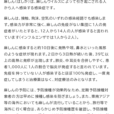
麻しん（はしか）は、麻しんウイルスによって引き起こされる人
から人へ感染する感染症です。
麻しんは、接触、飛沫、空気のいずれの感染経路でも感染しま
す。感染力が非常に強く、麻しんの免疫がない集団に1人の発
症者がいたとすると、12人から14人の人が感染すると言われ
ています（インフルエンザでは1人から2人）。
麻しんに感染すると約10日後に発熱や咳、鼻水といった風邪
のような症状が現れます。2日から3日熱が続いた後、39℃以
上の高熱と発疹が出現します。肺炎、中耳炎を合併しやすく、患
者1,000人に1人の割合で脳炎が発症すると言われています。
免疫を持っていない人が感染するとほぼ100％発症し、一度発
症してしまうと治療薬はなく、対症療法のみとなります。
麻しんの予防には、予防接種が効果的なため、定期予防接種対
象者の方は早めに接種し感染を防ぎましょう。また、東南アジア
等の海外においても麻しんが流行していることから、旅行等で
海外に行く場合は、あらかじめ予防接種歴を確認し、予防接種