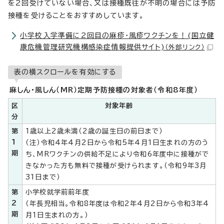
を2回受けていない場合、又は接種既往が不明の場合には予防
接種を受けることをおすすめしています。
小学校入学準備に2回目の麻疹・風疹ワクチンを！(国立健
康危機管理研究機構感染症情報提供サイト)
（外部リンク）
表の横スクロールを有効にする
麻しん・風しん（MR）定期予防接種の対象者（令和8年度）
区
対象年齢
分
第
1歳以上2歳未満（2歳の誕生日の前日まで）
1
（注）令和4年4月2日から令和5年4月1日生まれの方のう
期
ち、MRワクチンの供給不足により令和6年度中に接種がで
きなかった方も無料で接種が受けられます。（令和9年3月
31日まで）
第
小学校就学前前年度
2
（年長児相当。令和8年度は令和2年4月2日から令和3年4
期
月1日生まれの方。）