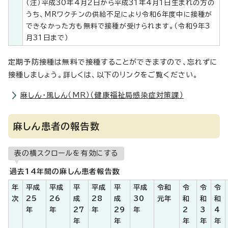
（注）平成30年4月2日から平成31年4月1日生まれの方の
うち、MRワクチンの供給不足により令和6年度中に接種が
できなかった方も無料で接種が受けられます。（令和9年3
月31日まで）
定期予防接種は無料で接種することができますので、忘れずに
接種しましょう。詳しくは、以下のリンクをご覧ください。
麻しん・風しん（MR）（健康福祉局感染症対策課）
麻しん患者の報告数
表の横スクロールを有効にする
過去14年間の麻しん患者報告数
年
平成
平成
平
平成
平
平成
令和
令
令
令
次
25
26
成
28
成
30
元年
和
和
和
年
年
27
年
29
年
2
3
4
年
年
年
年
年