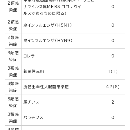
中東呼吸器症候群（病原体がベータコロ
2類感
ナウイルス属MERS コロナウイ
0
染症
ルスであるものに限る）
2類感
鳥インフルエンザ（H5N1）
0
染症
2類感
鳥インフルエンザ（H7N9）
0
染症
3類感
コレラ
0
染症
3類感
細菌性赤痢
1(1)
染症
3類感
腸管出血性大腸菌感染症
42(8)
染症
3類感
腸チフス
2
染症
3類感
パラチフス
0
染症
4類感