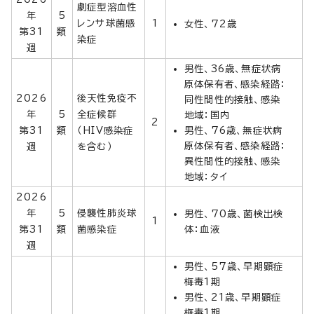
劇症型溶血性
年
5
レンサ球菌感
1
女性、72歳
第31
類
染症
週
男性、36歳、無症状病
原体保有者、感染経路：
2026
後天性免疫不
同性間性的接触、感染
年
5
全症候群
地域：国内
2
第31
類
（HIV感染症
男性、76歳、無症状病
原体保有者、感染経路：
週
を含む）
異性間性的接触、感染
地域：タイ
2026
年
5
侵襲性肺炎球
男性、70歳、菌検出検
1
第31
類
菌感染症
体：血液
週
男性、57歳、早期顕症
梅毒1期
男性、21歳、早期顕症
梅毒1期