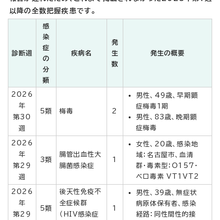
以降の全数把握疾患です。
感
染
発
症
診断週
疾病名
生
発生の概要
の
数
分
類
2026
男性、49歳、早期顕
年
症梅毒1期
5類
梅毒
2
第30
男性、83歳、晩期顕
症梅毒
週
2026
女性、20歳、感染地
年
腸管出血性大
域：名古屋市、血清
3類
1
第29
腸菌感染症
群・毒素型：O157・
ベロ毒素 VT1VT2
週
2026
後天性免疫不
男性、39歳、無症状
年
全症候群
病原体保有者、感染
5類
1
第29
（HIV感染症
経路：同性間性的接