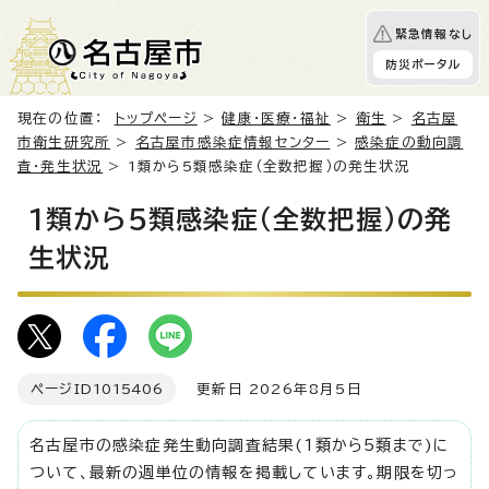
緊急情報なし
防災ポータル
現在の位置：
トップページ
>
健康・医療・福祉
>
衛生
>
名古屋
市衛生研究所
>
名古屋市感染症情報センター
>
感染症の動向調
査・発生状況
> 1類から5類感染症（全数把握）の発生状況
1類から5類感染症（全数把握）の発
生状況
ページID
1015406
更新日 2026年8月5日
名古屋市の感染症発生動向調査結果(1類から5類まで)に
ついて、最新の週単位の情報を掲載しています。期限を切っ