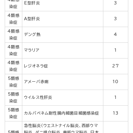
E型肝炎
3
染症
4類感
A型肝炎
3
染症
4類感
デング熱
4
染症
4類感
マラリア
1
染症
4類感
レジオネラ症
27
染症
5類感
アメーバ赤痢
10
染症
5類感
ウイルス性肝炎
1
染症
5類感
カルバペネム耐性腸内細菌目細菌感染症
13
染症
急性脳炎（ウエストナイル脳炎、西部ウマ
5類感
脳炎、ダニ媒介脳炎、東部ウマ脳炎、日本