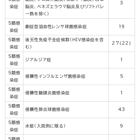
3
染症
脳炎、ベネズエラウマ脳炎及びリフトバレ
ー熱を除く）
5類感
劇症型溶血性レンサ球菌感染症
19
染症
5類感
後天性免疫不全症候群（HIV感染症を含
27(22)
染症
む）
5類感
ジアルジア症
1
染症
5類感
侵襲性インフルエンザ菌感染症
5
染症
5類感
侵襲性髄膜炎菌感染症
1
染症
5類感
侵襲性肺炎球菌感染症
43
染症
5類感
水痘（入院例に限る）
9
染症
5類感