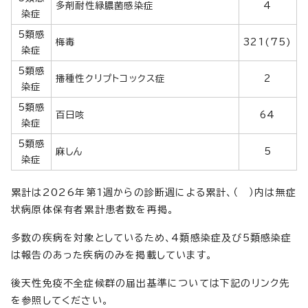
多剤耐性緑膿菌感染症
4
染症
5類感
梅毒
321(75)
染症
5類感
播種性クリプトコックス症
2
染症
5類感
百日咳
64
染症
5類感
麻しん
5
染症
累計は2026年第1週からの診断週による累計、（ ）内は無症
状病原体保有者累計患者数を再掲。
多数の疾病を対象としているため、4類感染症及び5類感染症
は報告のあった疾病のみを掲載しています。
後天性免疫不全症候群の届出基準については下記のリンク先
を参照してください。