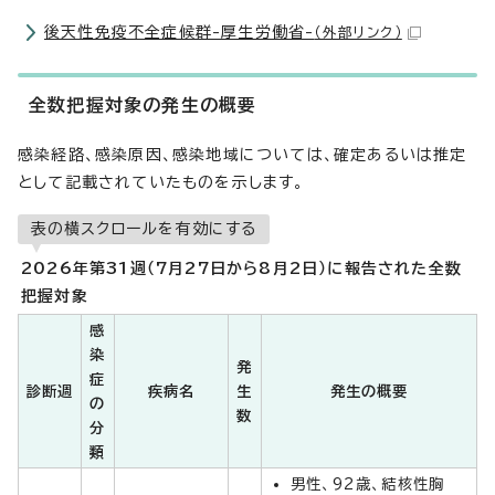
後天性免疫不全症候群-厚生労働省-
（外部リンク）
全数把握対象の発生の概要
感染経路、感染原因、感染地域については、確定あるいは推定
として記載されていたものを示します。
表の横スクロールを有効にする
2026年第31週（7月27日から8月2日）に報告された全数
把握対象
感
染
発
症
診断週
疾病名
生
発生の概要
の
数
分
類
男性、92歳、結核性胸