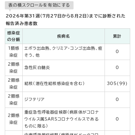
表の横スクロールを有効にする
2026年第31週（7月27日から8月2日）までに診断された
報告済み患者数
感染症
疾病名
累計
の分類
1類感
エボラ出血熱、クリミア・コンゴ出血熱、痘
0
染症
そう、他
2類感
急性灰白髄炎
0
染症
2類感
結核（潜在性結核感染症を含む）
305(99)
染症
2類感
ジフテリア
0
染症
重症急性呼吸器症候群（病原体がコロナ
2類感
ウイルス属SARSコロナウイルスである
0
染症
ものに限る）