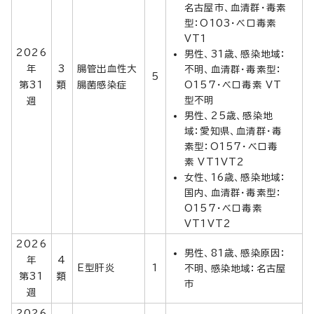
名古屋市、血清群・毒素
型：O103・ベロ毒素
VT1
2026
男性、31歳、感染地域：
年
3
腸管出血性大
不明、血清群・毒素型：
5
第31
類
腸菌感染症
O157・ベロ毒素 VT
型不明
週
男性、25歳、感染地
域：愛知県、血清群・毒
素型：O157・ベロ毒
素 VT1VT2
女性、16歳、感染地域：
国内、血清群・毒素型：
O157・ベロ毒素
VT1VT2
2026
男性、81歳、感染原因：
年
4
E型肝炎
1
不明、感染地域：名古屋
第31
類
市
週
2026