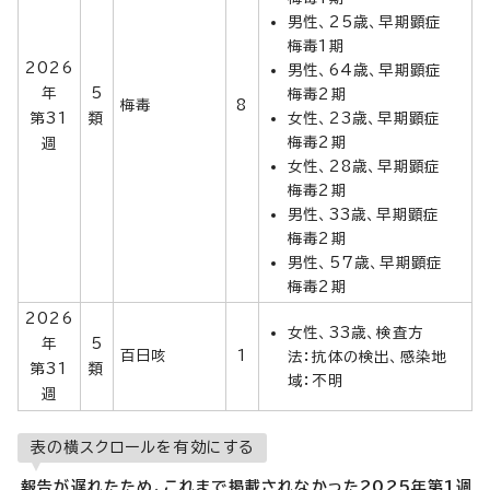
男性、25歳、早期顕症
梅毒1期
2026
男性、64歳、早期顕症
年
5
梅毒2期
梅毒
8
第31
類
女性、23歳、早期顕症
梅毒2期
週
女性、28歳、早期顕症
梅毒2期
男性、33歳、早期顕症
梅毒2期
男性、57歳、早期顕症
梅毒2期
2026
女性、33歳、検査方
年
5
百日咳
1
法：抗体の検出、感染地
第31
類
域：不明
週
表の横スクロールを有効にする
報告が遅れたため、これまで掲載されなかった2025年第1週