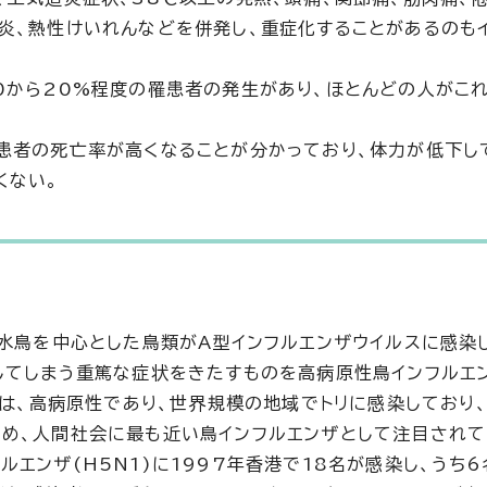
炎、熱性けいれんなどを併発し、重症化することがあるのも
0から20%程度の罹患者の発生があり、ほとんどの人がこ
患者の死亡率が高くなることが分かっており、体力が低下し
くない。
の水鳥を中心とした鳥類がA型インフルエンザウイルスに感染
してしまう重篤な症状をきたすものを高病原性鳥インフルエ
)は、高病原性であり、世界規模の地域でトリに感染しており
め、人間社会に最も近い鳥インフルエンザとして注目されて
エンザ(H5N1)に1997年香港で18名が感染し、うち