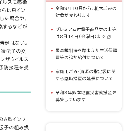
イルスに感染
令和8年10月から、粗大ごみの
れらは鳥イン
対象が変わります
した場合や、
染するなどが
プレミアム付電子商品券の申込
は8月14日（金曜日）まで
告例はない。
最高裁判決を踏まえた生活保護
ス遺伝子の交
費等の追加給付について
エンザウイルス
予防接種を受
家庭用ごみ・資源の指定袋に関
する臨時措置の延長について
令和8年熊本地震災害義援金を
募集しています
のA型インフ
遺伝子の組み換