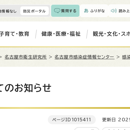
質問する
ふりがな
読み上
急情報なし
防災ポータル
子育て・教育
健康・医療・福祉
観光・文化・ス
>
名古屋市衛生研究所
>
名古屋市感染症情報センター
>
感
てのお知らせ
ページID
1015411
更新日 202