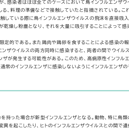
が、感染者はほぼ全てのケースにおいて鳥インフルエンザウ
しる、料理の準備などで接触していたと指摘されている。こ
触している際に鳥インフルエンザウイルスの飛沫を直接吸入
が乾燥し粉塵となり、それを大量に吸引することによって感
限定的である。また鶏肉や鶏卵を食することによる感染の報
エンザウイルスの両方同時に感染すると、両者の間でウイル
ンザが発生する可能性がある。このため、高病原性インフル
通常のインフルエンザに感染しないようにインフルエンザの
力を持った場合が新型インフルエンザとなる。動物、特に鳥類
変異を起こしたり、ヒトのインフルエンザウイルスとの間で