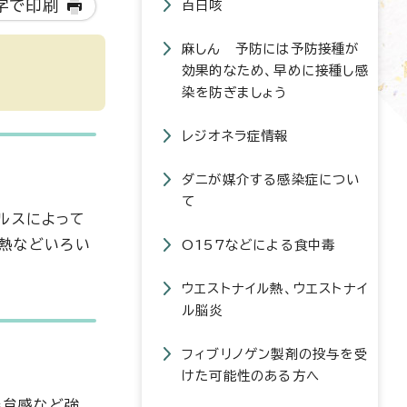
字で印刷
百日咳
麻しん 予防には予防接種が
効果的なため、早めに接種し感
染を防ぎましょう
レジオネラ症情報
ダニが媒介する感染症につい
て
ルスによって
発熱などいろい
O157などによる食中毒
ウエストナイル熱、ウエストナイ
ル脳炎
フィブリノゲン製剤の投与を受
けた可能性のある方へ
倦怠感など強