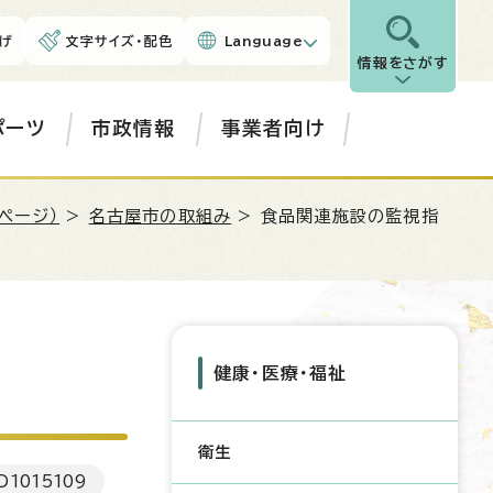
げ
文字サイズ・配色
Language
情報をさがす
ポーツ
市政情報
事業者向け
ページ）
>
名古屋市の取組み
> 食品関連施設の監視指
健康・医療・福祉
衛生
D
1015109