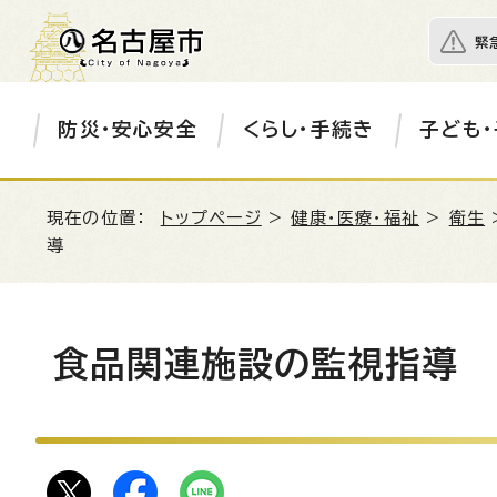
緊
防災・安心安全
くらし・手続き
子ども・
現在の位置：
トップページ
>
健康・医療・福祉
>
衛生
導
食品関連施設の監視指導