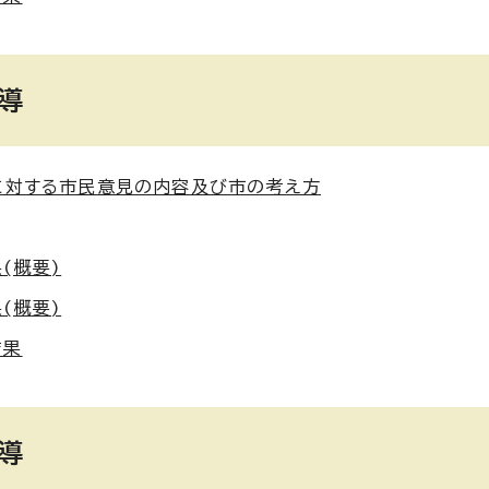
導
に対する市民意見の内容及び市の考え方
(概要)
(概要)
結果
導