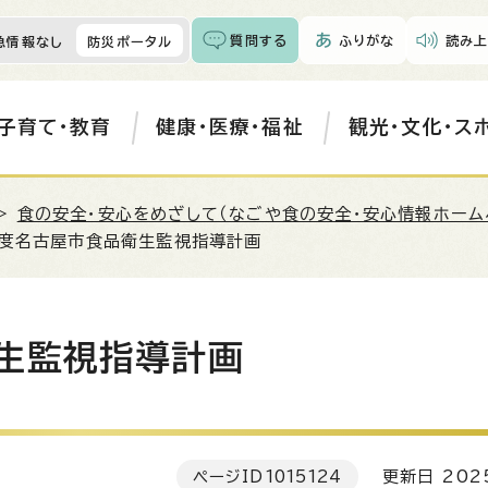
質問する
ふりがな
読み上
急情報なし
防災ポータル
子育て・教育
健康・医療・福祉
観光・文化・ス
>
食の安全・安心をめざして（なごや食の安全・安心情報ホーム
年度名古屋市食品衛生監視指導計画
生監視指導計画
ページID
1015124
更新日 202