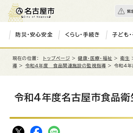
緊
防災・安心安全
くらし・手続き
子ども・
現在の位置：
トップページ
>
健康・医療・福祉
>
衛生
導
>
令和4年度 食品関連施設の監視指導
> 令和4
令和4年度名古屋市食品衛