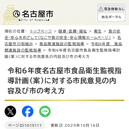
緊急情報なし
防災ポータル
現在の位置：
トップページ
>
健康・医療・福祉
>
衛生
>
食の安
全・安心をめざして（なごや食の安全・安心情報ホームページ）
>
名
古屋市の取組み
>
食品関連施設の監視指導
>
令和6年度 食品
関連施設の監視指導
> 令和6年度名古屋市食品衛生監視指導計
画(案)に対する市民意見の内容及び市の考え方
令和6年度名古屋市食品衛生監視指
導計画(案)に対する市民意見の内
容及び市の考え方
ページID
1015111
更新日 2025年10月16日