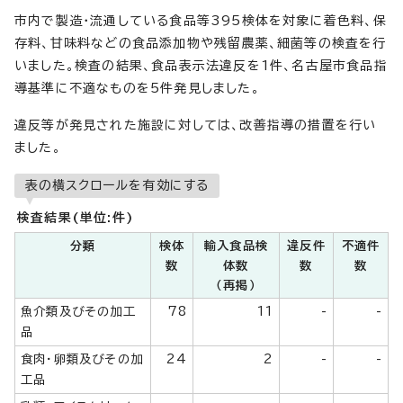
市内で製造・流通している食品等395検体を対象に着色料、保
存料、甘味料などの食品添加物や残留農薬、細菌等の検査を行
いました。検査の結果、食品表示法違反を1件、名古屋市食品指
導基準に不適なものを5件発見しました。
違反等が発見された施設に対しては、改善指導の措置を行い
ました。
表の横スクロールを有効にする
検査結果(単位:件)
分類
検体
輸入食品検
違反件
不適件
数
体数
数
数
（再掲）
魚介類及びその加工
78
11
-
-
品
食肉・卵類及びその加
24
2
-
-
工品