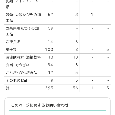
乳類・アイスクリーム
-
-
-
-
類
穀類・豆類及びその加
52
3
1
-
工品
野菜果物及びその加
59
-
-
-
工品
冷凍食品
14
6
-
-
菓子類
100
8
-
5
清涼飲料水・酒精飲料
13
13
-
-
弁当・そうざい
34
3
‐
-
かん詰・びん詰食品
12
5
-
-
その他の食品
9
5
-
-
計
395
56
1
5
このページに関する
お問い合わせ