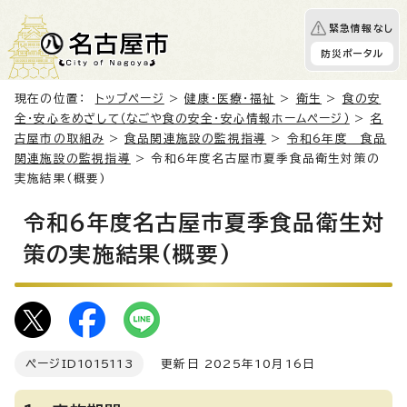
緊急情報なし
防災ポータル
現在の位置：
トップページ
>
健康・医療・福祉
>
衛生
>
食の安
全・安心をめざして（なごや食の安全・安心情報ホームページ）
>
名
古屋市の取組み
>
食品関連施設の監視指導
>
令和6年度 食品
関連施設の監視指導
> 令和6年度名古屋市夏季食品衛生対策の
実施結果(概要)
令和6年度名古屋市夏季食品衛生対
策の実施結果(概要)
ページID
1015113
更新日 2025年10月16日