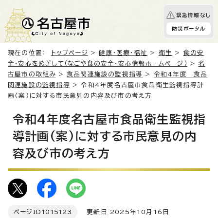
緊急情報なし
防災ポータル
現在の位置：
トップページ
>
健康・医療・福祉
>
衛生
>
食の安
全・安心をめざして（なごや食の安全・安心情報ホームページ）
>
名
古屋市の取組み
>
食品関連施設の監視指導
>
令和4年度 食品
関連施設の監視指導
> 令和4年度名古屋市食品衛生監視指導計
画(案)に対する市民意見の内容及び市の考え方
令和4年度名古屋市食品衛生監視指
導計画(案)に対する市民意見の内
容及び市の考え方
ページID
1015123
更新日 2025年10月16日