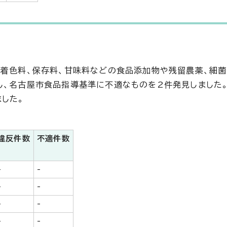
、着色料、保存料、甘味料などの食品添加物や残留農薬、細
し、名古屋市食品指導基準に不適なものを2件発見しました
した。
違反件数
不適件数
-
-
-
-
-
-
-
-