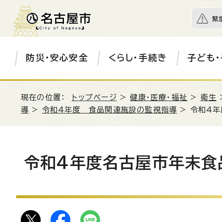
緊
防災・安心安全
くらし・手続き
子ども・
現在の位置：
トップページ
>
健康・医療・福祉
>
衛生
導
>
令和4年度 食品関連施設の監視指導
> 令和4
令和4年度名古屋市年末食