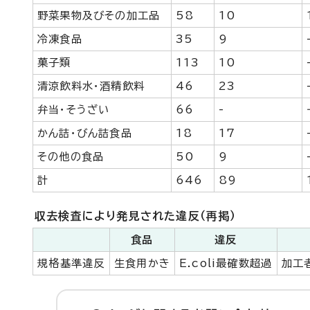
野菜果物及びその加工品
58
10
冷凍食品
35
9
菓子類
113
10
清涼飲料水・酒精飲料
46
23
弁当・そうざい
66
-
かん詰・びん詰食品
18
17
その他の食品
50
9
計
646
89
収去検査により発見された違反（再掲）
食品
違反
規格基準違反
生食用かき
E.coli最確数超過
加工