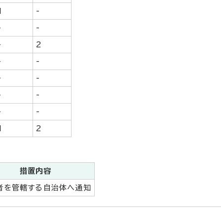
1
-
-
-
-
2
-
-
‐
-
-
-
-
-
1
2
措置内容
者を管轄する自治体へ通知