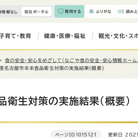
質問する
ふりがな
読み上
急情報なし
防災ポータル
子育て・教育
健康・医療・福祉
観光・文化・ス
>
食の安全・安心をめざして（なごや食の安全・安心情報ホーム
年度名古屋市年末食品衛生対策の実施結果(概要)
品衛生対策の実施結果(概要)
ページID
1015121
更新日 202