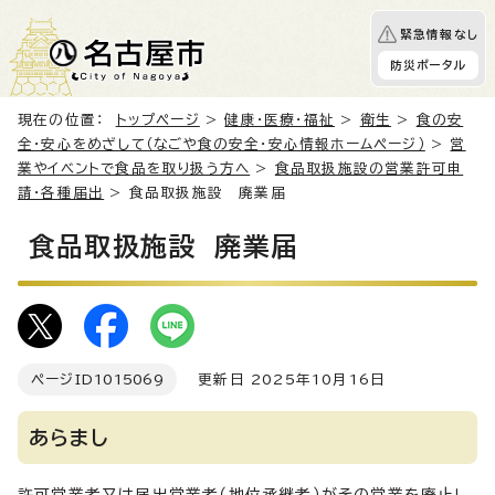
緊急情報なし
防災ポータル
現在の位置：
トップページ
>
健康・医療・福祉
>
衛生
>
食の安
全・安心をめざして（なごや食の安全・安心情報ホームページ）
>
営
業やイベントで食品を取り扱う方へ
>
食品取扱施設の営業許可申
請・各種届出
> 食品取扱施設 廃業届
食品取扱施設 廃業届
ページID
1015069
更新日 2025年10月16日
あらまし