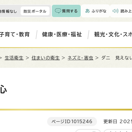
質問する
ふりがな
読み上
急情報なし
防災ポータル
子育て・教育
健康・医療・福祉
観光・文化・ス
>
生活衛生
>
住まいの衛生
>
ネズミ・害虫
> ダニ 見えな
心
ページID
1015246
更新日 202