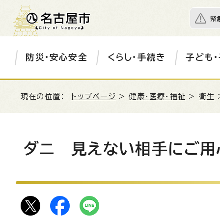
緊
防災・安心安全
くらし・手続き
子ども・
現在の位置：
トップページ
>
健康・医療・福祉
>
衛生
ダニ 見えない相手にご用