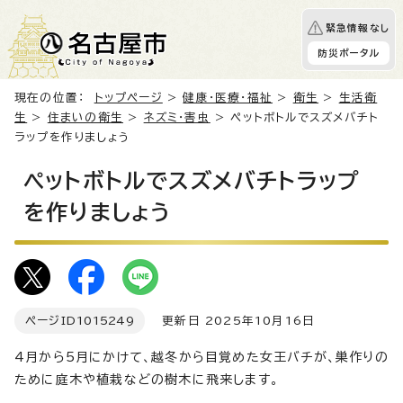
緊急情報なし
防災ポータル
現在の位置：
トップページ
>
健康・医療・福祉
>
衛生
>
生活衛
生
>
住まいの衛生
>
ネズミ・害虫
> ペットボトルでスズメバチト
ラップを作りましょう
ペットボトルでスズメバチトラップ
を作りましょう
ページID
1015249
更新日 2025年10月16日
4月から5月にかけて、越冬から目覚めた女王バチが、巣作りの
ために庭木や植栽などの樹木に飛来します。