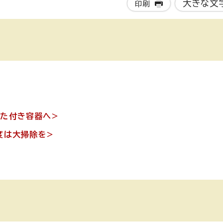
大きな文
印刷
ふた付き容器へ>
度は大掃除を>