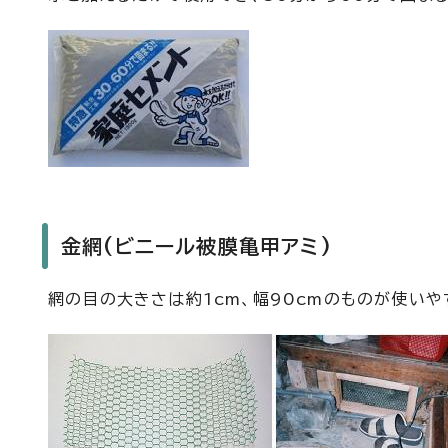
金網(ビニール被膜亀甲アミ)
網の目の大きさは約1cm、幅90cmのものが使い