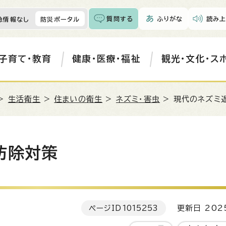
質問する
ふりがな
読み上
急情報なし
防災ポータル
子育て・教育
健康・医療・福祉
観光・文化・ス
>
生活衛生
>
住まいの衛生
>
ネズミ・害虫
> 現代のネズミ
防除対策
ページID
1015253
更新日 202