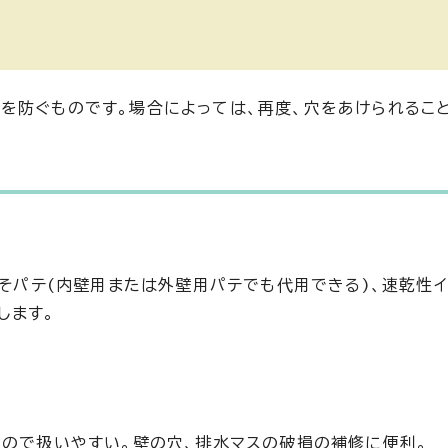
を防ぐものです。場合によっては、再度、穴をあけられるこ
防そパテ(内壁用または外壁用パテでも代用できる)、速乾性イ
します。
るので扱いやすい。壁の穴、排水マスの破損の補修に便利。