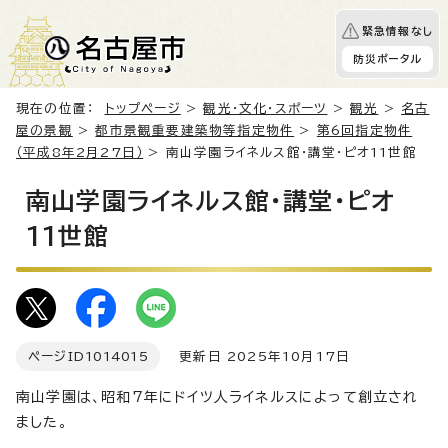
緊急情報なし
防災ポータル
現在の位置：
トップページ
>
観光・文化・スポーツ
>
観光
>
名古
屋の景観
>
都市景観重要建築物等指定物件
>
第6回指定物件
（平成8年2月27日）
> 南山学園ライネルス館・講堂・ピオ11世館
南山学園ライネルス館・講堂・ピオ
11世館
ページID
1014015
更新日 2025年10月17日
南山学園は、昭和7年にドイツ人ライネルスによって創立され
ました。