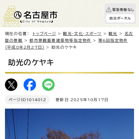
緊急情報なし
防災ポータル
現在の位置：
トップページ
>
観光・文化・スポーツ
>
観光
>
名古
屋の景観
>
都市景観重要建築物等指定物件
>
第6回指定物件
（平成8年2月27日）
> 助光のケヤキ
助光のケヤキ
ページID
1014012
更新日 2025年10月17日