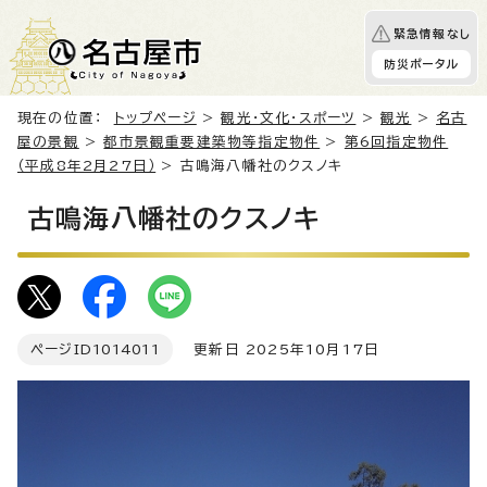
緊急情報なし
防災ポータル
現在の位置：
トップページ
>
観光・文化・スポーツ
>
観光
>
名古
屋の景観
>
都市景観重要建築物等指定物件
>
第6回指定物件
（平成8年2月27日）
> 古鳴海八幡社のクスノキ
古鳴海八幡社のクスノキ
ページID
1014011
更新日 2025年10月17日