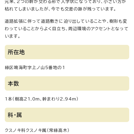
元来、2つの幹が交わる形で人字状になっており、小さい方が
枯れてしまいましたが、今でも交差の跡が残っています。
道路拡張に伴って道路敷きに迫り出していることや、樹形も変
わっていることからよく目立ち、周辺環境のアクセントとなって
います。
所在地
緑区鳴海町字上ノ山5番地の1
本数
1本（樹高21.0m、幹まわり2.94m）
科・属
クスノキ科クスノキ属（常緑高木）