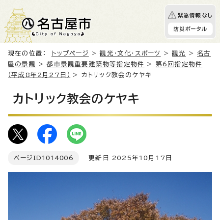
緊急情報なし
防災ポータル
現在の位置：
トップページ
>
観光・文化・スポーツ
>
観光
>
名古
屋の景観
>
都市景観重要建築物等指定物件
>
第6回指定物件
（平成8年2月27日）
> カトリック教会のケヤキ
カトリック教会のケヤキ
ページID
1014006
更新日 2025年10月17日