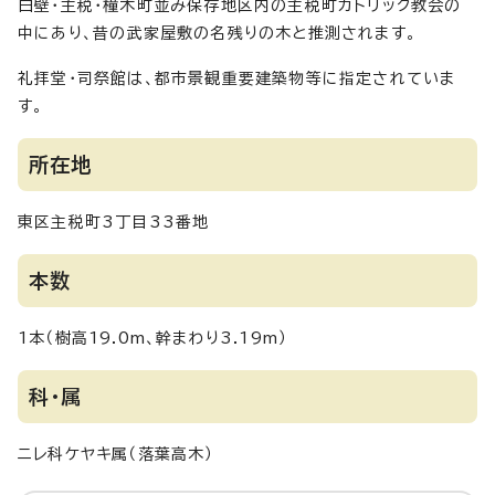
白壁・主税・橦木町並み保存地区内の主税町カトリック教会の
中にあり、昔の武家屋敷の名残りの木と推測されます。
礼拝堂・司祭館は、都市景観重要建築物等に指定されていま
す。
所在地
東区主税町3丁目33番地
本数
1本（樹高19.0m、幹まわり3.19m）
科・属
ニレ科ケヤキ属（落葉高木）