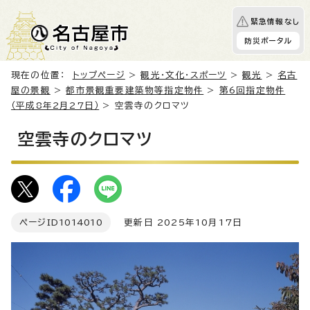
緊急情報なし
防災ポータル
現在の位置：
トップページ
>
観光・文化・スポーツ
>
観光
>
名古
屋の景観
>
都市景観重要建築物等指定物件
>
第6回指定物件
（平成8年2月27日）
> 空雲寺のクロマツ
空雲寺のクロマツ
ページID
1014010
更新日 2025年10月17日