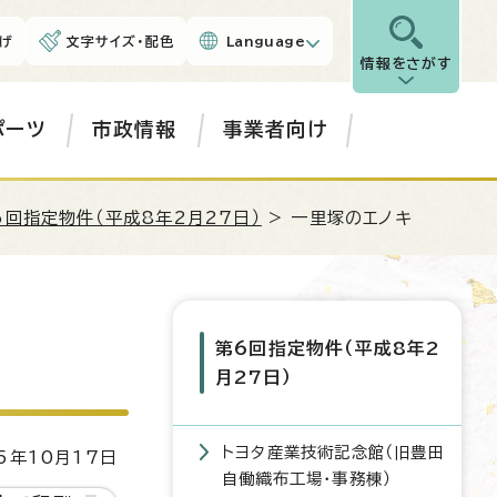
げ
文字サイズ・配色
Language
情報をさがす
ポーツ
市政情報
事業者向け
6回指定物件（平成8年2月27日）
> 一里塚のエノキ
第6回指定物件（平成8年2
月27日）
トヨタ産業技術記念館（旧豊田
5年10月17日
自働織布工場・事務棟）