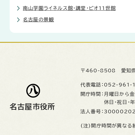
南山学園ライネルス館・講堂・ピオ11世館
名古屋の景観
〒460-8508
愛知
代表電話：
052-961-
開庁時間：
月曜日から
休日・祝日・
名古屋市役所
法人番号：
3000020
(注)開庁時間が異なる