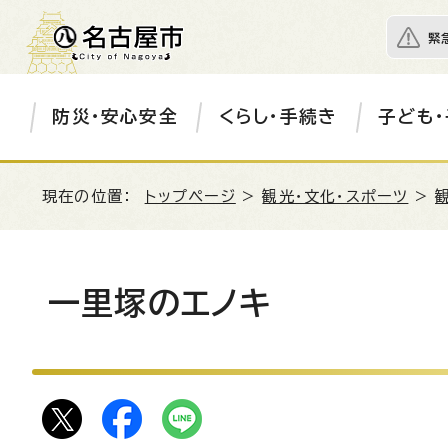
緊
防災・安心安全
くらし・手続き
子ども・
現在の位置：
トップページ
>
観光・文化・スポーツ
>
一里塚のエノキ