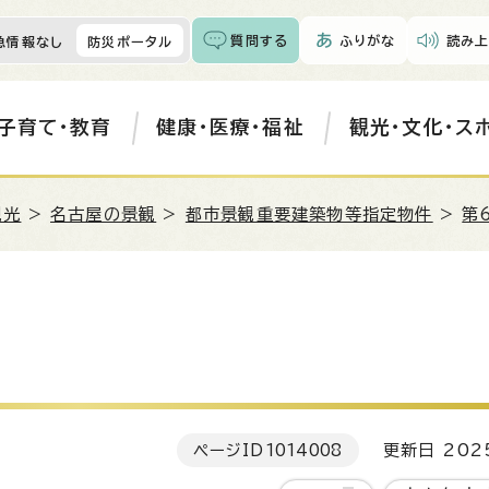
質問する
ふりがな
読み上
急情報なし
防災ポータル
子育て・教育
健康・医療・福祉
観光・文化・ス
観光
>
名古屋の景観
>
都市景観重要建築物等指定物件
>
第
ページID
1014008
更新日 202