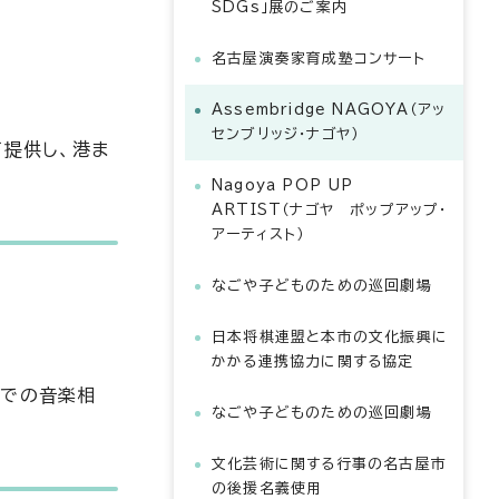
SDGs」展のご案内
名古屋演奏家育成塾コンサート
Assembridge NAGOYA（アッ
センブリッジ・ナゴヤ）
て提供し、港ま
Nagoya POP UP
ARTIST（ナゴヤ ポップアップ・
アーティスト）
なごや子どものための巡回劇場
日本将棋連盟と本市の文化振興に
かかる連携協力に関する協定
ーでの音楽相
なごや子どものための巡回劇場
文化芸術に関する行事の名古屋市
の後援名義使用