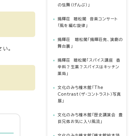
の弦舞（げんぶ）」
揚輝荘 聴松閣 音楽コンサート
「風を編む旋律」
揚輝荘 聴松閣「揚輝荘発、演劇の
舞台裏」
さい。
揚輝荘 聴松閣「スパイス講座 香
辛料？生薬？スパイスはキッチン
薬局」
文化のみち橦木館「The
Contrast（ザ・コントラスト）写真
展」
文化のみち橦木館「歴史講演会 豊
臣兄弟お気に入り風流」
文化のみち橦木館「橦木館絵本読