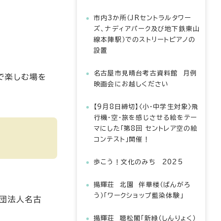
市内3か所（JRセントラルタワー
ズ、ナディアパーク及び地下鉄東山
線本陣駅）でのストリートピアノの
設置
名古屋市見晴台考古資料館 月例
で楽しむ場を
映画会にお越しください
【9月8日締切】〈小・中学生対象〉飛
行機・空・旅を感じさせる絵をテー
マにした「第8回 セントレア空の絵
コンテスト」開催！
歩こう！文化のみち 2025
揚輝荘 北園 伴華楼（ばんがろ
う）「ワークショップ藍染体験」
財団法人名古
揚輝荘 聴松閣「新緑（しんりょく）