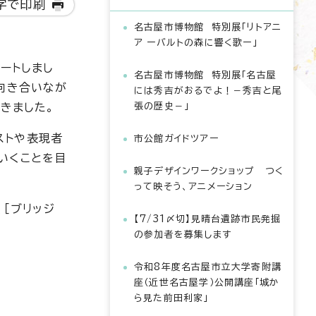
字で印刷
名古屋市博物館 特別展「リトアニ
ア ーバルトの森に響く歌ー」
ートしまし
名古屋市博物館 特別展「名古屋
向き合いなが
には秀吉がおるでよ！－秀吉と尾
きました。
張の歴史－」
ストや表現者
市公館ガイドツアー
いくことを目
親子デザインワークショップ つく
って映そう、アニメーション
、［ブリッジ
【7/31〆切】見晴台遺跡市民発掘
の参加者を募集します
令和8年度名古屋市立大学寄附講
座（近世名古屋学）公開講座「城か
ら見た前田利家」