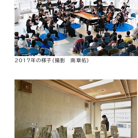
2017年の様子(撮影 南章佑)