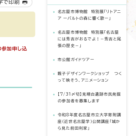
字で印刷
名古屋市博物館 特別展「リトアニ
ア ーバルトの森に響く歌ー」
名古屋市博物館 特別展「名古屋
には秀吉がおるでよ！－秀吉と尾
張の歴史－」
の参加申し込
市公館ガイドツアー
親子デザインワークショップ つく
って映そう、アニメーション
【7/31〆切】見晴台遺跡市民発掘
の参加者を募集します
令和8年度名古屋市立大学寄附講
座（近世名古屋学）公開講座「城か
ら見た前田利家」