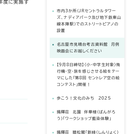
年度に実施す
市内3か所（JRセントラルタワー
ズ、ナディアパーク及び地下鉄東山
線本陣駅）でのストリートピアノの
設置
名古屋市見晴台考古資料館 月例
映画会にお越しください
【9月8日締切】〈小・中学生対象〉飛
行機・空・旅を感じさせる絵をテー
マにした「第8回 セントレア空の絵
コンテスト」開催！
歩こう！文化のみち 2025
揚輝荘 北園 伴華楼（ばんがろ
う）「ワークショップ藍染体験」
揚輝荘 聴松閣「新緑（しんりょく）