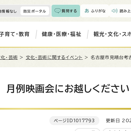
質問する
ふりがな
読み上
急情報なし
防災ポータル
子育て・教育
健康・医療・福祉
観光・文化・ス
文化・芸術
>
文化・芸術に関するイベント
> 名古屋市見晴台考
 月例映画会にお越しください
ページID
1017793
更新日 202