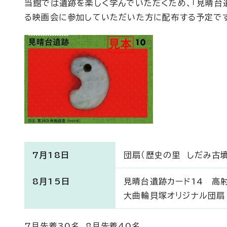
当館では遺跡を楽しく学んでいただくため、「見晴台遺
る映画会に参加していただいた方に配布する予定で
7月18日
団扇（歴史の里 しだみ古
8月15日
見晴台遺跡カード14 高
大曲輪貝塚オリジナル団扇
7月先着30名、8月先着40名。