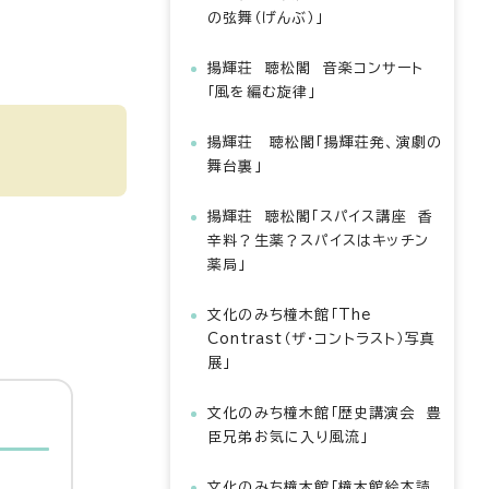
の弦舞（げんぶ）」
揚輝荘 聴松閣 音楽コンサート
「風を編む旋律」
揚輝荘 聴松閣「揚輝荘発、演劇の
舞台裏」
揚輝荘 聴松閣「スパイス講座 香
辛料？生薬？スパイスはキッチン
薬局」
文化のみち橦木館「The
Contrast（ザ・コントラスト）写真
展」
文化のみち橦木館「歴史講演会 豊
臣兄弟お気に入り風流」
文化のみち橦木館「橦木館絵本読