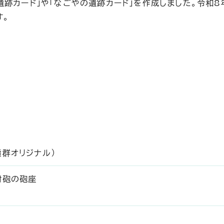
跡カード」や「なごやの遺跡カード」を作成しました。令和8
す。
墳群オリジナル）
射砲の砲座