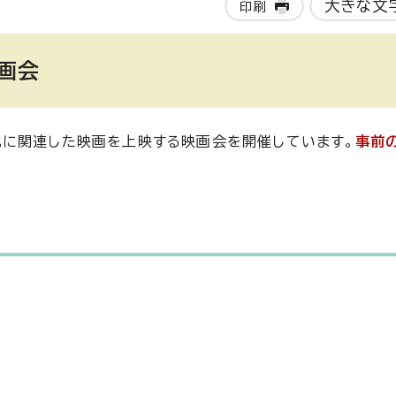
大きな文
印刷
画会
化に関連した映画を上映する映画会を開催しています。
事前
。